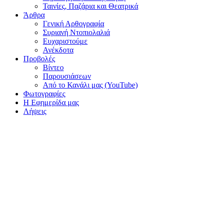
Ταινίες, Παζάρια και Θεατρικά
Άρθρα
Γενική Αρθογραφία
Συριανή Ντοπιολαλιά
Ευχαριστούμε
Ανέκδοτα
Προβολές
Βίντεο
Παρουσιάσεων
Από το Κανάλι μας (YouTube)
Φωτογραφίες
Η Εφημερίδα μας
Λήψεις