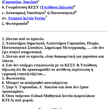
3
(
Γυμνασίου
,
Λυκείου
)
4
δ. Γνωμάτευση ΚΕΣΥ (
Υπεύθυνη Δήλωση
)
5
6
ε. Αστυνομική Ταυτότητα
ή Πιστοποιητικό
7
στ.
Ατομικό Δελτίο Υγείας
8
ζ. Φωτογραφία
1
. Δίνεται από το σχολείο.
2
. Απολυτήριο Δημοτικού, Απολυτήριο Γυμνασίου, Πτυχίο,
Πιστοποιητικό Σπουδών, Σημείωμα Μετεγγραφής, … εάν δεν
έχει σταλεί υπηρεσιακά.
3
. Δίνεται από το σχολείο, είναι διαφορετική για γυμνάσιο και
λύκειο.
4
. Εαν δεν υπάρχει επικοινωνία με το ΚΕΣΥ & Υπεύθυνη
δήλωση ότι θα προσκομισθεί σε αντίθετη περίπτωση η
εγγραφή επανεξετάζεται…
5
. Φωτοτυπία.
6
. Μπορεί να αναζητηθεί αυτεπάγγελτα.
7
. Στην Α΄ Γυμνασίου, Α΄ Λυκείου και όσοι δεν έχουν
προσκομίσει.
8
. Όσοι παίρνουν Ειδικά Μαθητικά Δελτία (καρτελάκια
ΚΤΕΛ) από χωριά.