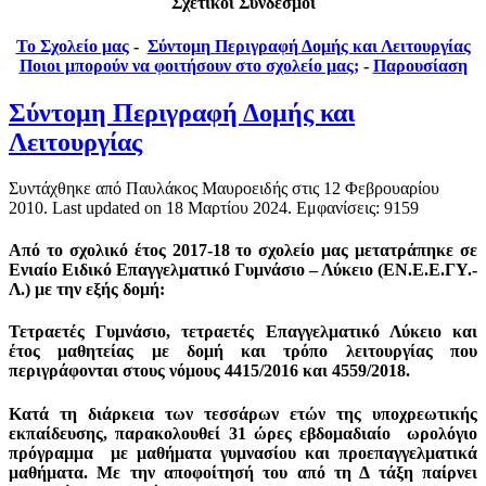
Σχετικοί Σύνδεσμοι
Το Σχολείο μας
-
Σύντομη Περιγραφή Δομής και Λειτουργίας
Ποιοι μπορούν να φοιτήσουν στο σχολείο μας;
-
Παρουσίαση
Σύντομη Περιγραφή Δομής και
Λειτουργίας
Συντάχθηκε από Παυλάκος Μαυροειδής στις
12 Φεβρουαρίου
2010
. Last updated on
18 Μαρτίου 2024
. Εμφανίσεις: 9159
Από το σχολικό έτος 2017-18 το σχολείο μας μετατράπηκε σε
Ενιαίο Ειδικό Επαγγελματικό Γυμνάσιο – Λύκειο (ΕΝ.Ε.Ε.ΓΥ.-
Λ.) με την εξής δομή:
Τετραετές Γυμνάσιο,
τετραετές Επαγγελματικό Λύκειο
και
έτος μαθητείας με δομή και τρόπο λειτουργίας που
περιγράφονται στους νόμους 4415/2016 και 4559/2018
.
Κατά τη διάρκεια των τεσσάρων ετών της υποχρεωτικής
εκπαίδευσης, παρακολουθεί 31 ώρες εβδομαδιαίο ωρολόγιο
πρόγραμμα με μαθήματα γυμνασίου και προεπαγγελματικά
μαθήματα. Με την αποφοίτησή του από τη Δ τάξη παίρνει