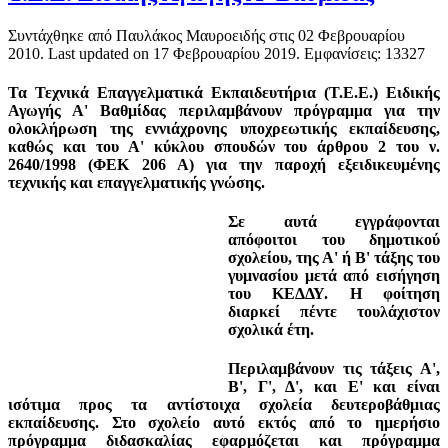
Συντάχθηκε από Παυλάκος Μαυροειδής στις
02 Φεβρουαρίου
2010
. Last updated on
17 Φεβρουαρίου 2019
. Εμφανίσεις: 13327
Τ
α Τεχνικά Επαγγελματικά Εκπαιδευτήρια (Τ.Ε.Ε.) Ειδικής
Αγωγής Α' Βαθμίδας περιλαμβάνουν πρόγραμμα για την
ολοκλήρωση της εννιάχρονης
υποχρεωτικής
εκπαίδευσης,
καθώς και του
Α' κύκλου σπουδών
του άρθρου 2 του ν.
2640/1998 (ΦΕΚ 206 Α) για την παροχή εξειδικευμένης
τεχνικής και επαγγελματικής γνώσης.
Σε αυτά εγγράφονται
απόφοιτοι του δημοτικού
σχολείου, της Α' ή Β' τάξης του
γυμνασίου μετά από εισήγηση
του ΚΕΔΔΥ. Η φοίτηση
διαρκεί πέντε τουλάχιστον
σχολικά έτη.
Περιλαμβάνουν τις τάξεις Α',
Β', Γ', Δ', και Ε' και είναι
ισότιμα
προς τα αντίστοιχα σχολεία δευτεροβάθμιας
εκπαίδευσης. Στο σχολείο αυτό εκτός από το ημερήσιο
πρόγραμμα διδασκαλίας εφαρμόζεται και πρόγραμμα