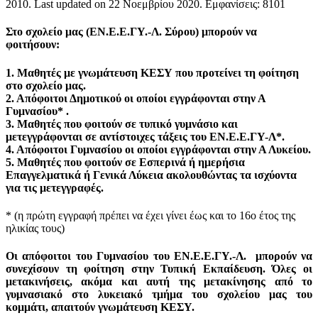
2010
. Last updated on
22 Νοεμβρίου 2020
. Εμφανίσεις: 8101
Στο σχολείο μας (
ΕΝ.Ε.Ε.ΓΥ.-Λ. Σύρου) μπορούν να
φοιτήσουν:
1. Μαθητές με γνωμάτευση ΚΕΣΥ που προτείνει τη φοίτηση
στο σχολείο μας.
2. Απόφοιτοι Δημοτικού οι οποίοι εγγράφονται στην Α
Γυμνασίου* .
3. Μαθητές που φοιτούν σε τυπικό γυμνάσιο και
μετεγγράφονται σε αντίστοιχες τάξεις του ΕΝ.Ε.Ε.ΓΥ-Λ*.
4. Απόφοιτοι Γυμνασίου οι οποίοι εγγράφονται στην Α Λυκείου.
5. Μαθητές που φοιτούν σε Εσπερινά ή ημερήσια
Επαγγελματικά ή Γενικά Λύκεια ακολουθώντας τα ισχύοντα
για τις μετεγγραφές.
* (η πρώτη εγγραφή πρέπει να έχει γίνει έως και το 16ο έτος της
ηλικίας τους)
Οι απόφοιτοι του Γυμνασίου του ΕΝ.Ε.Ε.ΓΥ.-Λ. μπορούν να
συνεχίσουν τη φοίτηση στην Τυπική Εκπαίδευση. Όλες οι
μετακινήσεις, ακόμα και αυτή της μετακίνησης από το
γυμνασιακό στο λυκειακό τμήμα του σχολείου μας του
κομμάτι, απαιτούν γνωμάτευση ΚΕΣΥ.