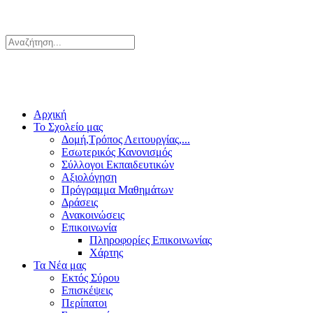
Αρχική
Το Σχολείο μας
Δομή,Τρόπος Λειτουργίας,...
Εσωτερικός Κανονισμός
Σύλλογοι Εκπαιδευτικών
Αξιολόγηση
Πρόγραμμα Μαθημάτων
Δράσεις
Ανακοινώσεις
Επικοινωνία
Πληροφορίες Επικοινωνίας
Χάρτης
Τα Νέα μας
Εκτός Σύρου
Επισκέψεις
Περίπατοι