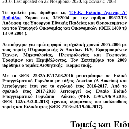
2010
. Last updated on
22 Νοεμβρίου 2020
. Εμφανίσεις: 7068
To σχολείο μας ιδρύθηκε ως
Τ.Ε.Ε. Ειδικής Αγωγής Α'
Βαθμίδας
Σύρου στις 3/9/2004 με την αριθμό 89813/Γ6
Απόφαση της Υπουργού Εθνικής Παιδείας και Θρησκευμάτων
και του Υπουργού Οικονομίας και Οικονομικών (ΦΕΚ 1400 τβ
13-09-2004 ).
Λειτούργησε για πρώτη φορά τη σχολική χρονιά 2005-2006 με
τους τομείς
Πληροφορικής & Δικτύων Η/Υ, Εφαρμοσμένων
Τεχνών, Μηχανολογίας, Ηλεκτρολογίας
και
Γεωπονία,
Τροφίμων και Περιβάλλοντος.
Τον Σεπτέμβριο του 2009
ιδρύθηκε ο τομέας
Αισθητικής - Κομμωτικής.
Με το ΦΕΚ 2532/τ.Β΄/17.08.2016 μετατράπηκε σε Ειδικό
Επαγγελματικό Γυμνάσιο με τάξεις Λυκείου (Α Λυκείου) και
λειτούργησε έτσι για το σχολικό έτος 2016-2017. Από το
σχολικό έτος 2017-2018 λειτουργεί ως Ε
νιαίο Ειδικό
Επαγγελματικό Γυμνάσιο - Λύκειο
, (ΦΕΚ 159/τ.Α/6-9-2016,
ΦΕΚ 142/τ.Α/3-8-2018) έχοντας ιδρυμένους του ακόλουθους
τομείς και Ειδικότητες (ΦΕΚ 2103/τ.Β/19-06-2017).