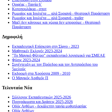
Ορφέας - Ταινία 6΄
Κοτοπουλάκια - σποτ
Ρωμαίος και Ιουλιέτα ... αλά Συριανά - Θεατρική Παράσταση
Ρωμαίος και Ιουλιέτα ... αλά Συριανά - trailer
Μαζί δεν κάνουμε και χώρια δεν μπορούμε - Θεατρική
Παράσταση
Δημοφιλή
Εκπαιδευτική Επίσκεψη στη Σίφνο - 2023
Μαθητικές Εκλογές 2023-2024
"Το Μαγικό Φίλτρο" εκπαιδευτικό λογισμικό για ΣΜΕΑΕ
Φύσις 2023-2024
Συνέντευξη με τον Πρόεδρο και τον Αντιπρόεδρο του
5μελούς
Εκδρομή στα Χρούσσα 2009 - 2010
Ο Μαγικός Αριθμός Π
Τελευταία Νέα
Σύλλογος Εκπαιδευτικών 2025-2026
Προγράμματα και Δράσεις 2025-2026
Οδός Ανθέων - δεκάλεπτη ταινία μυθοπλασίας
Οδός Ανθέων