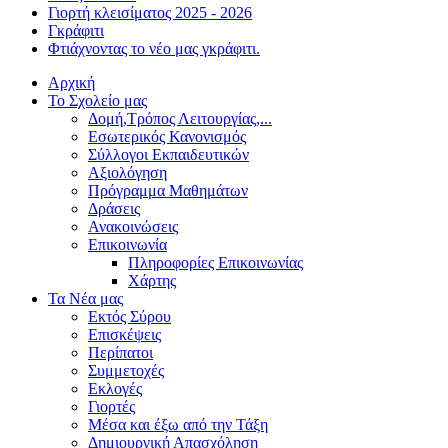
Γιορτή κλεισίματος 2025 - 2026
Γκράφιτι
Φτιάχνοντας το νέο μας γκράφιτι.
Αρχική
Το Σχολείο μας
Δομή,Τρόπος Λειτουργίας,...
Εσωτερικός Κανονισμός
Σύλλογοι Εκπαιδευτικών
Αξιολόγηση
Πρόγραμμα Μαθημάτων
Δράσεις
Ανακοινώσεις
Επικοινωνία
Πληροφορίες Επικοινωνίας
Χάρτης
Τα Νέα μας
Εκτός Σύρου
Επισκέψεις
Περίπατοι
Συμμετοχές
Εκλογές
Γιορτές
Μέσα και έξω από την Τάξη
Δημιουργική Απασχόληση