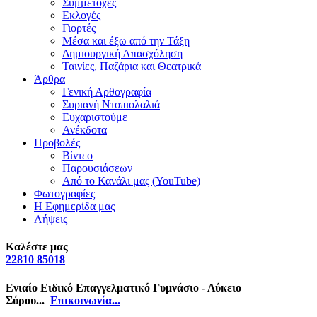
Συμμετοχές
Εκλογές
Γιορτές
Μέσα και έξω από την Τάξη
Δημιουργική Απασχόληση
Ταινίες, Παζάρια και Θεατρικά
Άρθρα
Γενική Αρθογραφία
Συριανή Ντοπιολαλιά
Ευχαριστούμε
Ανέκδοτα
Προβολές
Βίντεο
Παρουσιάσεων
Από το Κανάλι μας (YouTube)
Φωτογραφίες
Η Εφημερίδα μας
Λήψεις
Καλέστε μας
22810 85018
Ενιαίο Ειδικό Επαγγελματικό Γυμνάσιο - Λύκειο
Σύρου...
Επικοινωνία...