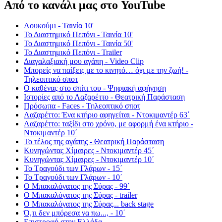
Από το κανάλι μας στο YouTube
Λουκούμι - Ταινία 10'
Το Διαστημικό Πεπόνι - Ταινία 10'
Το Διαστημικό Πεπόνι - Ταινία 50'
Το Διαστημικό Πεπόνι - Trailer
Διαγαλαξιακή μου αγάπη - Video Clip
Μπορείς να παίξεις με το κινητό… όχι με την ζωή! -
Τηλεοπτικό σποτ
Ο καθένας στο σπίτι του - Ψηφιακή αφήγηση
Ιστορίες από το Λαζαρέττο - Θεατρική Παράσταση
Πρόσωπα - Faces - Τηλεοπτικό σποτ
Λαζαρέττο: Ένα κτήριο αφηγείται - Ντοκιμαντέρ 63΄
Λαζαρέττο: ταξίδι στο χρόνο, με αφορμή ένα κτήριο -
Ντοκιμαντέρ 10΄
Το τέλος της αγάπης - Θεατρική Παράσταση
Κυνηγώντας Χίμαιρες - Ντοκιμαντέρ 45΄
Κυνηγώντας Χίμαιρες - Ντοκιμαντέρ 10΄
Το Τραγούδι των Γλάρων - 15΄
Το Τραγούδι των Γλάρων - 10΄
Ο Μπακαλόγατος της Σύρας - 99΄
Ο Μπακαλόγατος της Σύρας - trailer
Ο Μπακαλόγατος της Σύρας... back stage
Ό,τι δεν μπόρεσα να πω..., - 10΄
Επιστροφή στην Ελλάδα