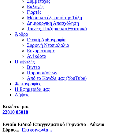
Συμμετοχές
Εκλογές
Γιορτές
Μέσα και έξω από την Τάξη
Δημιουργική Απασχόληση
Ταινίες, Παζάρια και Θεατρικά
Άρθρα
Γενική Αρθογραφία
Συριανή Ντοπιολαλιά
Ευχαριστούμε
Ανέκδοτα
Προβολές
Βίντεο
Παρουσιάσεων
Από το Κανάλι μας (YouTube)
Φωτογραφίες
Η Εφημερίδα μας
Λήψεις
Καλέστε μας
22810 85018
Ενιαίο Ειδικό Επαγγελματικό Γυμνάσιο - Λύκειο
Σύρου...
Επικοινωνία...