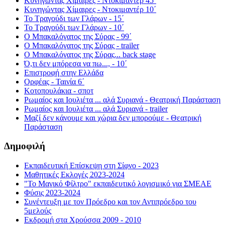
Κυνηγώντας Χίμαιρες - Ντοκιμαντέρ 45΄
Κυνηγώντας Χίμαιρες - Ντοκιμαντέρ 10΄
Το Τραγούδι των Γλάρων - 15΄
Το Τραγούδι των Γλάρων - 10΄
Ο Μπακαλόγατος της Σύρας - 99΄
Ο Μπακαλόγατος της Σύρας - trailer
Ο Μπακαλόγατος της Σύρας... back stage
Ό,τι δεν μπόρεσα να πω..., - 10΄
Επιστροφή στην Ελλάδα
Ορφέας - Ταινία 6΄
Κοτοπουλάκια - σποτ
Ρωμαίος και Ιουλιέτα ... αλά Συριανά - Θεατρική Παράσταση
Ρωμαίος και Ιουλιέτα ... αλά Συριανά - trailer
Μαζί δεν κάνουμε και χώρια δεν μπορούμε - Θεατρική
Παράσταση
Δημοφιλή
Εκπαιδευτική Επίσκεψη στη Σίφνο - 2023
Μαθητικές Εκλογές 2023-2024
"Το Μαγικό Φίλτρο" εκπαιδευτικό λογισμικό για ΣΜΕΑΕ
Φύσις 2023-2024
Συνέντευξη με τον Πρόεδρο και τον Αντιπρόεδρο του
5μελούς
Εκδρομή στα Χρούσσα 2009 - 2010