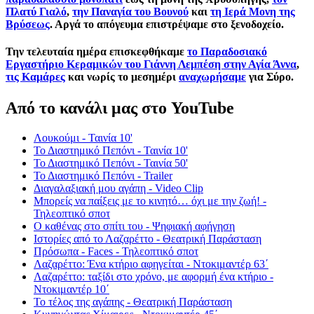
Πλατύ Γιαλό
,
την Παναγία του Βουνού
και
τη Ιερά Μονη της
Βρύσεως
. Αργά το απόγευμα επιστρέψαμε στο ξενοδοχείο.
Την τελευταία ημέρα επισκεφθήκαμε
το Παραδοσιακό
Εργαστήριο Κεραμικών του Γιάννη Λεμπέση στην Αγία Άννα
,
τις Καμάρες
και νωρίς το μεσημέρι
αναχωρήσαμε
για Σύρο.
Από το κανάλι μας στο YouTube
Λουκούμι - Ταινία 10'
Το Διαστημικό Πεπόνι - Ταινία 10'
Το Διαστημικό Πεπόνι - Ταινία 50'
Το Διαστημικό Πεπόνι - Trailer
Διαγαλαξιακή μου αγάπη - Video Clip
Μπορείς να παίξεις με το κινητό… όχι με την ζωή! -
Τηλεοπτικό σποτ
Ο καθένας στο σπίτι του - Ψηφιακή αφήγηση
Ιστορίες από το Λαζαρέττο - Θεατρική Παράσταση
Πρόσωπα - Faces - Τηλεοπτικό σποτ
Λαζαρέττο: Ένα κτήριο αφηγείται - Ντοκιμαντέρ 63΄
Λαζαρέττο: ταξίδι στο χρόνο, με αφορμή ένα κτήριο -
Ντοκιμαντέρ 10΄
Το τέλος της αγάπης - Θεατρική Παράσταση