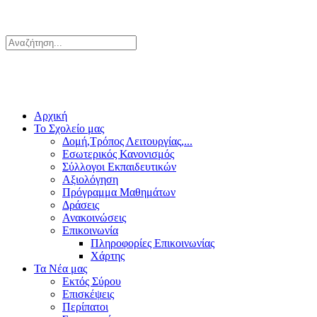
Αρχική
Το Σχολείο μας
Δομή,Τρόπος Λειτουργίας,...
Εσωτερικός Κανονισμός
Σύλλογοι Εκπαιδευτικών
Αξιολόγηση
Πρόγραμμα Μαθημάτων
Δράσεις
Ανακοινώσεις
Επικοινωνία
Πληροφορίες Επικοινωνίας
Χάρτης
Τα Νέα μας
Εκτός Σύρου
Επισκέψεις
Περίπατοι