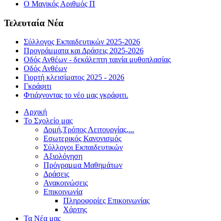
Ο Μαγικός Αριθμός Π
Τελευταία Νέα
Σύλλογος Εκπαιδευτικών 2025-2026
Προγράμματα και Δράσεις 2025-2026
Οδός Ανθέων - δεκάλεπτη ταινία μυθοπλασίας
Οδός Ανθέων
Γιορτή κλεισίματος 2025 - 2026
Γκράφιτι
Φτιάχνοντας το νέο μας γκράφιτι.
Αρχική
Το Σχολείο μας
Δομή,Τρόπος Λειτουργίας,...
Εσωτερικός Κανονισμός
Σύλλογοι Εκπαιδευτικών
Αξιολόγηση
Πρόγραμμα Μαθημάτων
Δράσεις
Ανακοινώσεις
Επικοινωνία
Πληροφορίες Επικοινωνίας
Χάρτης
Τα Νέα μας