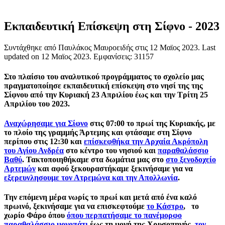
Εκπαιδευτική Επίσκεψη στη Σίφνο - 2023
Συντάχθηκε από Παυλάκος Μαυροειδής στις
12 Μαϊος 2023
. Last
updated on
12 Μαϊος 2023
. Εμφανίσεις: 31157
Στο πλαίσιο του αναλυτικού προγράμματος το σχολείο μας
πραγματοποίησε εκπαιδευτική επίσκεψη στο νησί της της
Σίφνου από την Κυριακή 23 Απριλίου έως και την Τρίτη 25
Απριλίου του 2023.
Αναχώρησαμε για Σίφνο
στις 07:00 το πρωί της Κυριακής, με
το πλοίο της γραμμής Άρτεμης και φτάσαμε στη Σίφνο
περίπου στις 12:30 και
επίσκεφθήκα την Αρχαία Ακρόπολη
του Αγίου Ανδρέα
στο κέντρο του νησιού και
παραθαλάσσιο
Βαθύ
. Τακτοποιηθήκαμε στα δωμάτια μας στο
στο ξενοδοχείο
Αρτεμών
και αφού ξεκουραστήκαμε ξεκινήσαμε για να
εξερευνλησουμε τον Ατρεμώνα και την Απολλωνία
.
Την επόμενη μέρα νωρίς το πρωί και μετά από ένα καλό
πρωινό, ξεκινήσαμε για να επισκεφτούμε
το Κάστρο
, το
χωρίο Φάρο όπου
όπου περπατήσαμε το πανέμορφο
παραθαλάσσιο μονοπάτι
έως τη μονή της Χρυσοπηγής,
τον