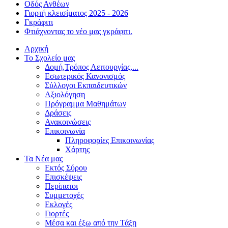
Οδός Ανθέων
Γιορτή κλεισίματος 2025 - 2026
Γκράφιτι
Φτιάχνοντας το νέο μας γκράφιτι.
Αρχική
Το Σχολείο μας
Δομή,Τρόπος Λειτουργίας,...
Εσωτερικός Κανονισμός
Σύλλογοι Εκπαιδευτικών
Αξιολόγηση
Πρόγραμμα Μαθημάτων
Δράσεις
Ανακοινώσεις
Επικοινωνία
Πληροφορίες Επικοινωνίας
Χάρτης
Τα Νέα μας
Εκτός Σύρου
Επισκέψεις
Περίπατοι
Συμμετοχές
Εκλογές
Γιορτές
Μέσα και έξω από την Τάξη