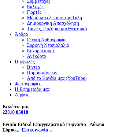
Συμμετοχές
Εκλογές
Γιορτές
Μέσα και έξω από την Τάξη
Δημιουργική Απασχόληση
Ταινίες, Παζάρια και Θεατρικά
Άρθρα
Γενική Αρθογραφία
Συριανή Ντοπιολαλιά
Ευχαριστούμε
Ανέκδοτα
Προβολές
Βίντεο
Παρουσιάσεων
Από το Κανάλι μας (YouTube)
Φωτογραφίες
Η Εφημερίδα μας
Λήψεις
Καλέστε μας
22810 85018
Ενιαίο Ειδικό Επαγγελματικό Γυμνάσιο - Λύκειο
Σύρου...
Επικοινωνία...