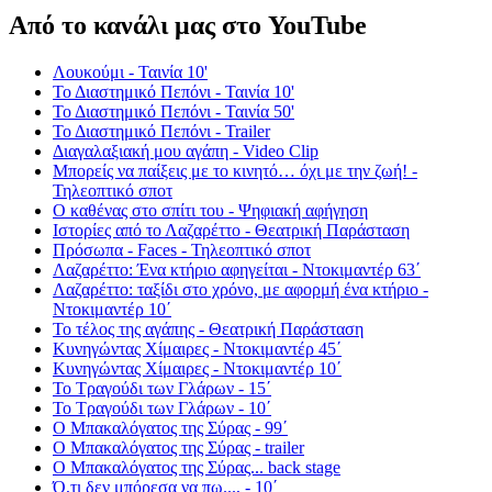
Από το κανάλι μας στο YouTube
Λουκούμι - Ταινία 10'
Το Διαστημικό Πεπόνι - Ταινία 10'
Το Διαστημικό Πεπόνι - Ταινία 50'
Το Διαστημικό Πεπόνι - Trailer
Διαγαλαξιακή μου αγάπη - Video Clip
Μπορείς να παίξεις με το κινητό… όχι με την ζωή! -
Τηλεοπτικό σποτ
Ο καθένας στο σπίτι του - Ψηφιακή αφήγηση
Ιστορίες από το Λαζαρέττο - Θεατρική Παράσταση
Πρόσωπα - Faces - Τηλεοπτικό σποτ
Λαζαρέττο: Ένα κτήριο αφηγείται - Ντοκιμαντέρ 63΄
Λαζαρέττο: ταξίδι στο χρόνο, με αφορμή ένα κτήριο -
Ντοκιμαντέρ 10΄
Το τέλος της αγάπης - Θεατρική Παράσταση
Κυνηγώντας Χίμαιρες - Ντοκιμαντέρ 45΄
Κυνηγώντας Χίμαιρες - Ντοκιμαντέρ 10΄
Το Τραγούδι των Γλάρων - 15΄
Το Τραγούδι των Γλάρων - 10΄
Ο Μπακαλόγατος της Σύρας - 99΄
Ο Μπακαλόγατος της Σύρας - trailer
Ο Μπακαλόγατος της Σύρας... back stage
Ό,τι δεν μπόρεσα να πω..., - 10΄