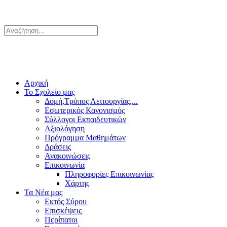
Αρχική
Το Σχολείο μας
Δομή,Τρόπος Λειτουργίας,...
Εσωτερικός Κανονισμός
Σύλλογοι Εκπαιδευτικών
Αξιολόγηση
Πρόγραμμα Μαθημάτων
Δράσεις
Ανακοινώσεις
Επικοινωνία
Πληροφορίες Επικοινωνίας
Χάρτης
Τα Νέα μας
Εκτός Σύρου
Επισκέψεις
Περίπατοι