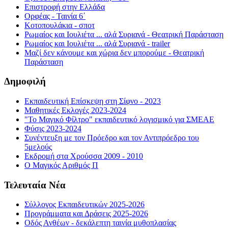
Επιστροφή στην Ελλάδα
Ορφέας - Ταινία 6΄
Κοτοπουλάκια - σποτ
Ρωμαίος και Ιουλιέτα ... αλά Συριανά - Θεατρική Παράσταση
Ρωμαίος και Ιουλιέτα ... αλά Συριανά - trailer
Μαζί δεν κάνουμε και χώρια δεν μπορούμε - Θεατρική
Παράσταση
Δημοφιλή
Εκπαιδευτική Επίσκεψη στη Σίφνο - 2023
Μαθητικές Εκλογές 2023-2024
"Το Μαγικό Φίλτρο" εκπαιδευτικό λογισμικό για ΣΜΕΑΕ
Φύσις 2023-2024
Συνέντευξη με τον Πρόεδρο και τον Αντιπρόεδρο του
5μελούς
Εκδρομή στα Χρούσσα 2009 - 2010
Ο Μαγικός Αριθμός Π
Τελευταία Νέα
Σύλλογος Εκπαιδευτικών 2025-2026
Προγράμματα και Δράσεις 2025-2026
Οδός Ανθέων - δεκάλεπτη ταινία μυθοπλασίας