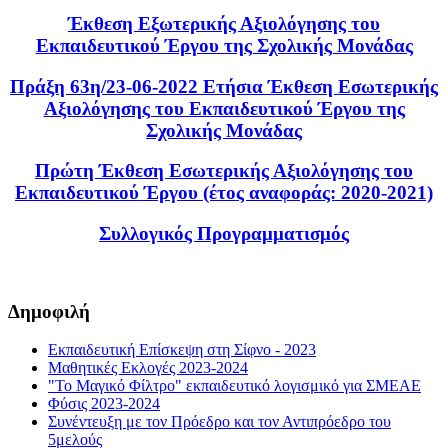
Έκθεση Εξωτερικής Αξιολόγησης του
Εκπαιδευτικού Έργου της Σχολικής Μονάδας
Πράξη 63η/23-06-2022 Ετήσια Έκθεση Εσωτερικής
Αξιολόγησης του Εκπαιδευτικού Έργου της
Σχολικής Μονάδας
Πρώτη Έκθεση Εσωτερικής Αξιολόγησης του
Εκπαιδευτικού Έργου (έτος αναφοράς: 2020-2021)
Συλλογικός Προγραμματισμός
Δημοφιλή
Εκπαιδευτική Επίσκεψη στη Σίφνο - 2023
Μαθητικές Εκλογές 2023-2024
"Το Μαγικό Φίλτρο" εκπαιδευτικό λογισμικό για ΣΜΕΑΕ
Φύσις 2023-2024
Συνέντευξη με τον Πρόεδρο και τον Αντιπρόεδρο του
5μελούς