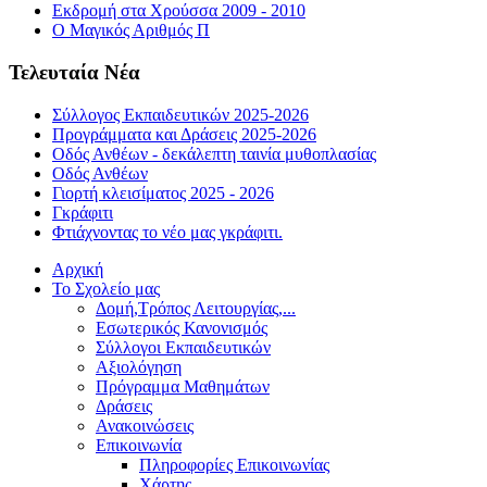
Εκδρομή στα Χρούσσα 2009 - 2010
Ο Μαγικός Αριθμός Π
Τελευταία Νέα
Σύλλογος Εκπαιδευτικών 2025-2026
Προγράμματα και Δράσεις 2025-2026
Οδός Ανθέων - δεκάλεπτη ταινία μυθοπλασίας
Οδός Ανθέων
Γιορτή κλεισίματος 2025 - 2026
Γκράφιτι
Φτιάχνοντας το νέο μας γκράφιτι.
Αρχική
Το Σχολείο μας
Δομή,Τρόπος Λειτουργίας,...
Εσωτερικός Κανονισμός
Σύλλογοι Εκπαιδευτικών
Αξιολόγηση
Πρόγραμμα Μαθημάτων
Δράσεις
Ανακοινώσεις
Επικοινωνία
Πληροφορίες Επικοινωνίας
Χάρτης