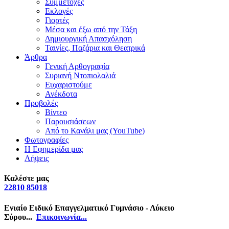
Συμμετοχές
Εκλογές
Γιορτές
Μέσα και έξω από την Τάξη
Δημιουργική Απασχόληση
Ταινίες, Παζάρια και Θεατρικά
Άρθρα
Γενική Αρθογραφία
Συριανή Ντοπιολαλιά
Ευχαριστούμε
Ανέκδοτα
Προβολές
Βίντεο
Παρουσιάσεων
Από το Κανάλι μας (YouTube)
Φωτογραφίες
Η Εφημερίδα μας
Λήψεις
Καλέστε μας
22810 85018
Ενιαίο Ειδικό Επαγγελματικό Γυμνάσιο - Λύκειο
Σύρου...
Επικοινωνία...