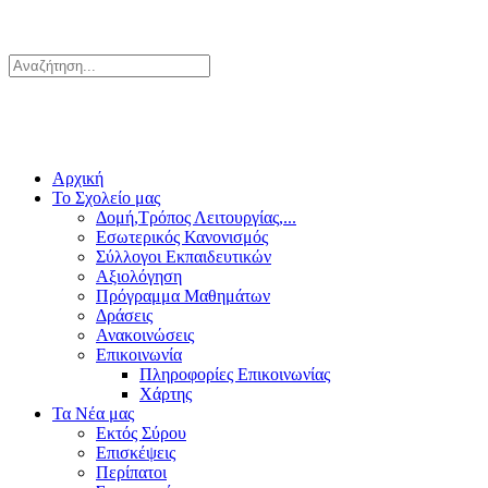
Αρχική
Το Σχολείο μας
Δομή,Τρόπος Λειτουργίας,...
Εσωτερικός Κανονισμός
Σύλλογοι Εκπαιδευτικών
Αξιολόγηση
Πρόγραμμα Μαθημάτων
Δράσεις
Ανακοινώσεις
Επικοινωνία
Πληροφορίες Επικοινωνίας
Χάρτης
Τα Νέα μας
Εκτός Σύρου
Επισκέψεις
Περίπατοι