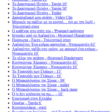
Το Διαστημικό Πεπόνι - Ταινία 10'
Το Διαστημικό Πεπόνι - Ταινία 50'
Το Διαστημικό Πεπόνι - Trailer
Διαγαλαξιακή μου αγάπη - Video Clip
Μπορείς να παίξεις με το κινητό… όχι με την ζωή! -
Τηλεοπτικό σποτ
Ο καθένας στο σπίτι του - Ψηφιακή αφήγηση
Ιστορίες από το Λαζαρέττο - Θεατρική Παράσταση
Πρόσωπα - Faces - Τηλεοπτικό σποτ
Λαζαρέττο: Ένα κτήριο αφηγείται - Ντοκιμαντέρ 63΄
Λαζαρέττο: ταξίδι στο χρόνο, με αφορμή ένα κτήριο -
Ντοκιμαντέρ 10΄
Το τέλος της αγάπης - Θεατρική Παράσταση
Κυνηγώντας Χίμαιρες - Ντοκιμαντέρ 45΄
Κυνηγώντας Χίμαιρες - Ντοκιμαντέρ 10΄
Το Τραγούδι των Γλάρων - 15΄
Το Τραγούδι των Γλάρων - 10΄
Ο Μπακαλόγατος της Σύρας - 99΄
Ο Μπακαλόγατος της Σύρας - trailer
Ο Μπακαλόγατος της Σύρας... back stage
Ό,τι δεν μπόρεσα να πω..., - 10΄
Επιστροφή στην Ελλάδα
Ορφέας - Ταινία 6΄
Κοτοπουλάκια - σποτ
Ρωμαίος και Ιουλιέτα ... αλά Συριανά - Θεατρική Παράσταση