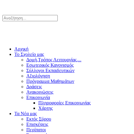
Αρχική
Το Σχολείο μας
Δομή,Τρόπος Λειτουργίας,...
Εσωτερικός Κανονισμός
Σύλλογοι Εκπαιδευτικών
Αξιολόγηση
Πρόγραμμα Μαθημάτων
Δράσεις
Ανακοινώσεις
Επικοινωνία
Πληροφορίες Επικοινωνίας
Χάρτης
Τα Νέα μας
Εκτός Σύρου
Επισκέψεις
Περίπατοι