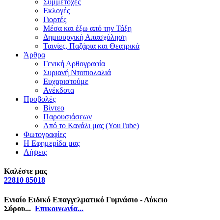
Συμμετοχές
Εκλογές
Γιορτές
Μέσα και έξω από την Τάξη
Δημιουργική Απασχόληση
Ταινίες, Παζάρια και Θεατρικά
Άρθρα
Γενική Αρθογραφία
Συριανή Ντοπιολαλιά
Ευχαριστούμε
Ανέκδοτα
Προβολές
Βίντεο
Παρουσιάσεων
Από το Κανάλι μας (YouTube)
Φωτογραφίες
Η Εφημερίδα μας
Λήψεις
Καλέστε μας
22810 85018
Ενιαίο Ειδικό Επαγγελματικό Γυμνάσιο - Λύκειο
Σύρου...
Επικοινωνία...