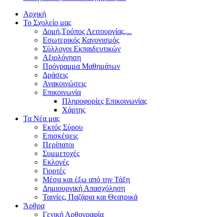
Αρχική
Το Σχολείο μας
Δομή,Τρόπος Λειτουργίας,...
Εσωτερικός Κανονισμός
Σύλλογοι Εκπαιδευτικών
Αξιολόγηση
Πρόγραμμα Μαθημάτων
Δράσεις
Ανακοινώσεις
Επικοινωνία
Πληροφορίες Επικοινωνίας
Χάρτης
Τα Νέα μας
Εκτός Σύρου
Επισκέψεις
Περίπατοι
Συμμετοχές
Εκλογές
Γιορτές
Μέσα και έξω από την Τάξη
Δημιουργική Απασχόληση
Ταινίες, Παζάρια και Θεατρικά
Άρθρα
Γενική Αρθογραφία