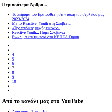
Περισσότερα Άρθρα...
Το πείραμα του Ερατοσθένη στην αυλή του σχολείου μας
2023-2024
Με το Reactive_Youth στη Σλοβενία
«Της παιδικής ψυχής εικόνες»
Reactive Youth... Πάμε Σλοβενία
Εγ-κλιμα και τιμωρία στο ΚΕΠΕΑ Σύρου
4
5
6
7
8
9
10
Από το κανάλι μας στο YouTube
Λουκούμι - Ταινία 10'