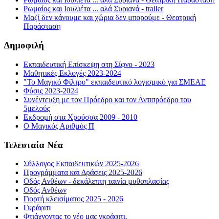
Ρωμαίος και Ιουλιέτα ... αλά Συριανά - trailer
Μαζί δεν κάνουμε και χώρια δεν μπορούμε - Θεατρική
Παράσταση
Δημοφιλή
Εκπαιδευτική Επίσκεψη στη Σίφνο - 2023
Μαθητικές Εκλογές 2023-2024
"Το Μαγικό Φίλτρο" εκπαιδευτικό λογισμικό για ΣΜΕΑΕ
Φύσις 2023-2024
Συνέντευξη με τον Πρόεδρο και τον Αντιπρόεδρο του
5μελούς
Εκδρομή στα Χρούσσα 2009 - 2010
Ο Μαγικός Αριθμός Π
Τελευταία Νέα
Σύλλογος Εκπαιδευτικών 2025-2026
Προγράμματα και Δράσεις 2025-2026
Οδός Ανθέων - δεκάλεπτη ταινία μυθοπλασίας
Οδός Ανθέων
Γιορτή κλεισίματος 2025 - 2026
Γκράφιτι
Φτιάχνοντας το νέο μας γκράφιτι.