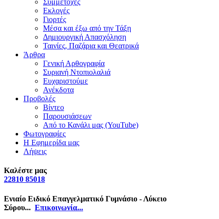
Συμμετοχές
Εκλογές
Γιορτές
Μέσα και έξω από την Τάξη
Δημιουργική Απασχόληση
Ταινίες, Παζάρια και Θεατρικά
Άρθρα
Γενική Αρθογραφία
Συριανή Ντοπιολαλιά
Ευχαριστούμε
Ανέκδοτα
Προβολές
Βίντεο
Παρουσιάσεων
Από το Κανάλι μας (YouTube)
Φωτογραφίες
Η Εφημερίδα μας
Λήψεις
Καλέστε μας
22810 85018
Ενιαίο Ειδικό Επαγγελματικό Γυμνάσιο - Λύκειο
Σύρου...
Επικοινωνία...