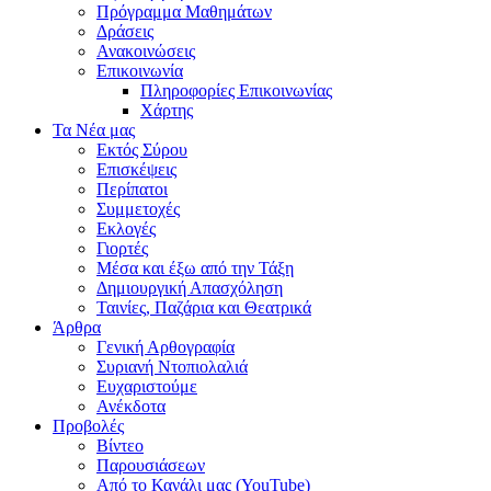
Πρόγραμμα Μαθημάτων
Δράσεις
Ανακοινώσεις
Επικοινωνία
Πληροφορίες Επικοινωνίας
Χάρτης
Τα Νέα μας
Εκτός Σύρου
Επισκέψεις
Περίπατοι
Συμμετοχές
Εκλογές
Γιορτές
Μέσα και έξω από την Τάξη
Δημιουργική Απασχόληση
Ταινίες, Παζάρια και Θεατρικά
Άρθρα
Γενική Αρθογραφία
Συριανή Ντοπιολαλιά
Ευχαριστούμε
Ανέκδοτα
Προβολές
Βίντεο
Παρουσιάσεων
Από το Κανάλι μας (YouTube)