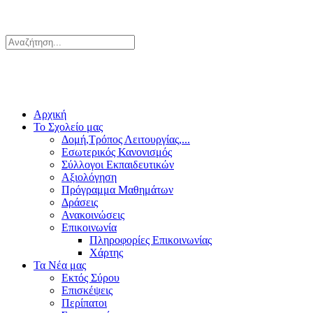
Αρχική
Το Σχολείο μας
Δομή,Τρόπος Λειτουργίας,...
Εσωτερικός Κανονισμός
Σύλλογοι Εκπαιδευτικών
Αξιολόγηση
Πρόγραμμα Μαθημάτων
Δράσεις
Ανακοινώσεις
Επικοινωνία
Πληροφορίες Επικοινωνίας
Χάρτης
Τα Νέα μας
Εκτός Σύρου
Επισκέψεις
Περίπατοι