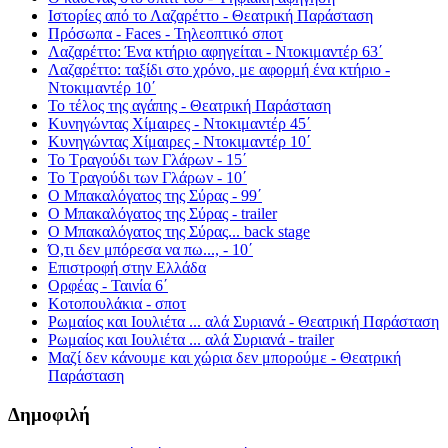
Ιστορίες από το Λαζαρέττο - Θεατρική Παράσταση
Πρόσωπα - Faces - Τηλεοπτικό σποτ
Λαζαρέττο: Ένα κτήριο αφηγείται - Ντοκιμαντέρ 63΄
Λαζαρέττο: ταξίδι στο χρόνο, με αφορμή ένα κτήριο -
Ντοκιμαντέρ 10΄
Το τέλος της αγάπης - Θεατρική Παράσταση
Κυνηγώντας Χίμαιρες - Ντοκιμαντέρ 45΄
Κυνηγώντας Χίμαιρες - Ντοκιμαντέρ 10΄
Το Τραγούδι των Γλάρων - 15΄
Το Τραγούδι των Γλάρων - 10΄
Ο Μπακαλόγατος της Σύρας - 99΄
Ο Μπακαλόγατος της Σύρας - trailer
Ο Μπακαλόγατος της Σύρας... back stage
Ό,τι δεν μπόρεσα να πω..., - 10΄
Επιστροφή στην Ελλάδα
Ορφέας - Ταινία 6΄
Κοτοπουλάκια - σποτ
Ρωμαίος και Ιουλιέτα ... αλά Συριανά - Θεατρική Παράσταση
Ρωμαίος και Ιουλιέτα ... αλά Συριανά - trailer
Μαζί δεν κάνουμε και χώρια δεν μπορούμε - Θεατρική
Παράσταση
Δημοφιλή