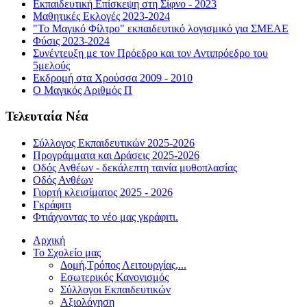
Εκπαιδευτική Επίσκεψη στη Σίφνο - 2023
Μαθητικές Εκλογές 2023-2024
"Το Μαγικό Φίλτρο" εκπαιδευτικό λογισμικό για ΣΜΕΑΕ
Φύσις 2023-2024
Συνέντευξη με τον Πρόεδρο και τον Αντιπρόεδρο του
5μελούς
Εκδρομή στα Χρούσσα 2009 - 2010
Ο Μαγικός Αριθμός Π
Τελευταία Νέα
Σύλλογος Εκπαιδευτικών 2025-2026
Προγράμματα και Δράσεις 2025-2026
Οδός Ανθέων - δεκάλεπτη ταινία μυθοπλασίας
Οδός Ανθέων
Γιορτή κλεισίματος 2025 - 2026
Γκράφιτι
Φτιάχνοντας το νέο μας γκράφιτι.
Αρχική
Το Σχολείο μας
Δομή,Τρόπος Λειτουργίας,...
Εσωτερικός Κανονισμός
Σύλλογοι Εκπαιδευτικών
Αξιολόγηση