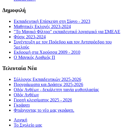
Δημοφιλή
Εκπαιδευτική Επίσκεψη στη Σίφνο - 2023
Μαθητικές Εκλογές 2023-2024
"Το Μαγικό Φίλτρο" εκπαιδευτικό λογισμικό για ΣΜΕΑΕ
Φύσις 2023-2024
Συνέντευξη με τον Πρόεδρο και τον Αντιπρόεδρο του
5μελούς
Εκδρομή στα Χρούσσα 2009 - 2010
Ο Μαγικός Αριθμός Π
Τελευταία Νέα
Σύλλογος Εκπαιδευτικών 2025-2026
Προγράμματα και Δράσεις 2025-2026
Οδός Ανθέων - δεκάλεπτη ταινία μυθοπλασίας
Οδός Ανθέων
Γιορτή κλεισίματος 2025 - 2026
Γκράφιτι
Φτιάχνοντας το νέο μας γκράφιτι.
Αρχική
Το Σχολείο μας