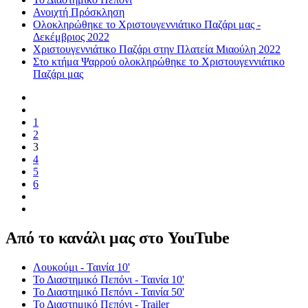
Ανοιχτή Πρόσκληση
Ολοκληρώθηκε το Χριστουγεννιάτικο Παζάρι μας -
Δεκέμβριος 2022
Χριστουγεννιάτικο Παζάρι στην Πλατεία Μιαούλη 2022
Στο κτήμα Ψαρρού ολοκληρώθηκε το Χριστουγεννιάτικο
Παζάρι μας
1
2
3
4
5
6
Από το κανάλι μας στο YouTube
Λουκούμι - Ταινία 10'
Το Διαστημικό Πεπόνι - Ταινία 10'
Το Διαστημικό Πεπόνι - Ταινία 50'
Το Διαστημικό Πεπόνι - Trailer