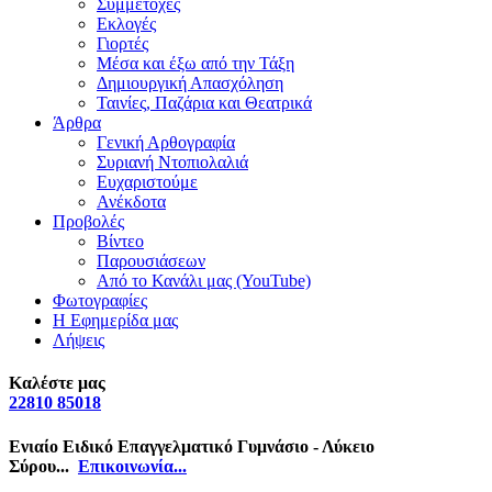
Συμμετοχές
Εκλογές
Γιορτές
Μέσα και έξω από την Τάξη
Δημιουργική Απασχόληση
Ταινίες, Παζάρια και Θεατρικά
Άρθρα
Γενική Αρθογραφία
Συριανή Ντοπιολαλιά
Ευχαριστούμε
Ανέκδοτα
Προβολές
Βίντεο
Παρουσιάσεων
Από το Κανάλι μας (YouTube)
Φωτογραφίες
Η Εφημερίδα μας
Λήψεις
Καλέστε μας
22810 85018
Ενιαίο Ειδικό Επαγγελματικό Γυμνάσιο - Λύκειο
Σύρου...
Επικοινωνία...