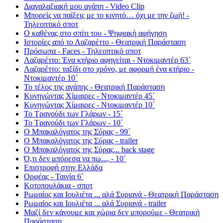
Διαγαλαξιακή μου αγάπη - Video Clip
Μπορείς να παίξεις με το κινητό… όχι με την ζωή! -
Τηλεοπτικό σποτ
Ο καθένας στο σπίτι του - Ψηφιακή αφήγηση
Ιστορίες από το Λαζαρέττο - Θεατρική Παράσταση
Πρόσωπα - Faces - Τηλεοπτικό σποτ
Λαζαρέττο: Ένα κτήριο αφηγείται - Ντοκιμαντέρ 63΄
Λαζαρέττο: ταξίδι στο χρόνο, με αφορμή ένα κτήριο -
Ντοκιμαντέρ 10΄
Το τέλος της αγάπης - Θεατρική Παράσταση
Κυνηγώντας Χίμαιρες - Ντοκιμαντέρ 45΄
Κυνηγώντας Χίμαιρες - Ντοκιμαντέρ 10΄
Το Τραγούδι των Γλάρων - 15΄
Το Τραγούδι των Γλάρων - 10΄
Ο Μπακαλόγατος της Σύρας - 99΄
Ο Μπακαλόγατος της Σύρας - trailer
Ο Μπακαλόγατος της Σύρας... back stage
Ό,τι δεν μπόρεσα να πω..., - 10΄
Επιστροφή στην Ελλάδα
Ορφέας - Ταινία 6΄
Κοτοπουλάκια - σποτ
Ρωμαίος και Ιουλιέτα ... αλά Συριανά - Θεατρική Παράσταση
Ρωμαίος και Ιουλιέτα ... αλά Συριανά - trailer
Μαζί δεν κάνουμε και χώρια δεν μπορούμε - Θεατρική
Παράσταση