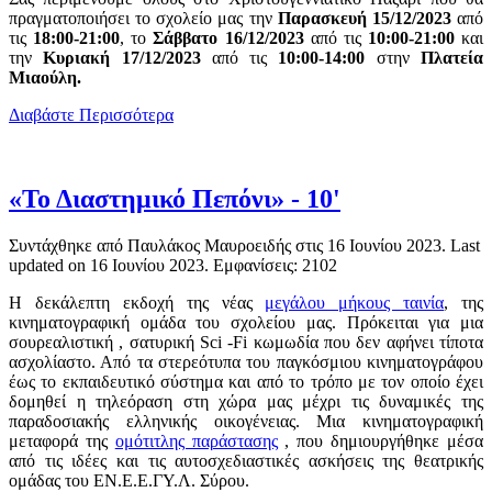
πραγματοποιήσει το σχολείο μας την
Παρασκευή 15/12/2023
από
τις
18:00-21:00
, το
Σάββατο 16/12/2023
από τις
10:00-21:00
και
την
Κυριακή 17/12/2023
από τις
10:00-14:00
στην
Πλατεία
Μιαούλη.
Διαβάστε Περισσότερα
«Το Διαστημικό Πεπόνι» - 10'
Συντάχθηκε από Παυλάκος Μαυροειδής στις
16 Ιουνίου 2023
. Last
updated on
16 Ιουνίου 2023
. Εμφανίσεις: 2102
Η δεκάλεπτη εκδοχή της νέας
μεγάλου μήκους ταινία
, της
κινηματογραφική ομάδα του σχολείου μας. Πρόκειται για μια
σουρεαλιστική , σατυρική Sci -Fi κωμωδία που δεν αφήνει τίποτα
ασχολίαστο. Από τα στερεότυπα του παγκόσμιου κινηματογράφου
έως το εκπαιδευτικό σύστημα και από το τρόπο με τον οποίο έχει
δομηθεί η τηλεόραση στη χώρα μας μέχρι τις δυναμικές της
παραδοσιακής ελληνικής οικογένειας. Μια κινηματογραφική
μεταφορά της
ομότιτλης παράστασης
, που δημιουργήθηκε μέσα
από τις ιδέες και τις αυτοσχεδιαστικές ασκήσεις της θεατρικής
ομάδας του ΕΝ.Ε.Ε.ΓΥ.Λ. Σύρου.