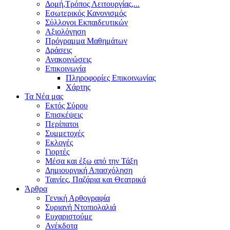
Δομή,Τρόπος Λειτουργίας,...
Εσωτερικός Κανονισμός
Σύλλογοι Εκπαιδευτικών
Αξιολόγηση
Πρόγραμμα Μαθημάτων
Δράσεις
Ανακοινώσεις
Επικοινωνία
Πληροφορίες Επικοινωνίας
Χάρτης
Τα Νέα μας
Εκτός Σύρου
Επισκέψεις
Περίπατοι
Συμμετοχές
Εκλογές
Γιορτές
Μέσα και έξω από την Τάξη
Δημιουργική Απασχόληση
Ταινίες, Παζάρια και Θεατρικά
Άρθρα
Γενική Αρθογραφία
Συριανή Ντοπιολαλιά
Ευχαριστούμε
Ανέκδοτα