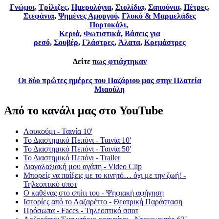
Γνώμοι
,
Τρίλιζες
,
Ημερολόγια
,
Στολίδια,
Σαπούνια
,
Πέτρες
,
Στεφάνια
,
Ψημένες Αμοργού
,
Γλυκό & Μαρμελάδες
Πορτοκάλι
,
Κεριά
,
Φωτιστικά
,
Βάσεις για
ρεσό
,
Σουβέρ
,
Γλάστρες
,
Άλατα
,
Κρεμάστρες
Δείτε
πως φτιάχτηκαν
Οι δύο πρώτες ημέρες του Παζάριου μας στην Πλατεία
Μιαούλη
Από το κανάλι μας στο YouTube
Λουκούμι - Ταινία 10'
Το Διαστημικό Πεπόνι - Ταινία 10'
Το Διαστημικό Πεπόνι - Ταινία 50'
Το Διαστημικό Πεπόνι - Trailer
Διαγαλαξιακή μου αγάπη - Video Clip
Μπορείς να παίξεις με το κινητό… όχι με την ζωή! -
Τηλεοπτικό σποτ
Ο καθένας στο σπίτι του - Ψηφιακή αφήγηση
Ιστορίες από το Λαζαρέττο - Θεατρική Παράσταση
Πρόσωπα - Faces - Τηλεοπτικό σποτ