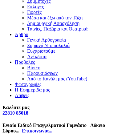
Συμμετοχές
Εκλογές
Γιορτές
Μέσα και έξω από την Τάξη
Δημιουργική Απασχόληση
Ταινίες, Παζάρια και Θεατρικά
Άρθρα
Γενική Αρθογραφία
Συριανή Ντοπιολαλιά
Ευχαριστούμε
Ανέκδοτα
Προβολές
Βίντεο
Παρουσιάσεων
Από το Κανάλι μας (YouTube)
Φωτογραφίες
Η Εφημερίδα μας
Λήψεις
Καλέστε μας
22810 85018
Ενιαίο Ειδικό Επαγγελματικό Γυμνάσιο - Λύκειο
Σύρου...
Επικοινωνία...