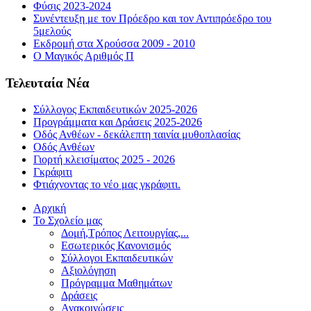
Φύσις 2023-2024
Συνέντευξη με τον Πρόεδρο και τον Αντιπρόεδρο του
5μελούς
Εκδρομή στα Χρούσσα 2009 - 2010
Ο Μαγικός Αριθμός Π
Τελευταία Νέα
Σύλλογος Εκπαιδευτικών 2025-2026
Προγράμματα και Δράσεις 2025-2026
Οδός Ανθέων - δεκάλεπτη ταινία μυθοπλασίας
Οδός Ανθέων
Γιορτή κλεισίματος 2025 - 2026
Γκράφιτι
Φτιάχνοντας το νέο μας γκράφιτι.
Αρχική
Το Σχολείο μας
Δομή,Τρόπος Λειτουργίας,...
Εσωτερικός Κανονισμός
Σύλλογοι Εκπαιδευτικών
Αξιολόγηση
Πρόγραμμα Μαθημάτων
Δράσεις
Ανακοινώσεις