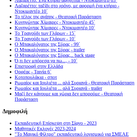
Λαζαρέττο: Ένα κτήριο αφηγείται - Ντοκιμαντέρ 63΄
Λαζαρέττο: ταξίδι στο χρόνο, με αφορμή ένα κτήριο -
Ντοκιμαντέρ 10΄
Το τέλος της αγάπης - Θεατρική Παράσταση
Κυνηγώντας Χίμαιρες - Ντοκιμαντέρ 45΄
Κυνηγώντας Χίμαιρες - Ντοκιμαντέρ 10΄
Το Τραγούδι των Γλάρων - 15΄
Το Τραγούδι των Γλάρων - 10΄
Ο Μπακαλόγατος της Σύρας - 99΄
Ο Μπακαλόγατος της Σύρας - trailer
Ο Μπακαλόγατος της Σύρας... back stage
Ό,τι δεν μπόρεσα να πω..., - 10΄
Επιστροφή στην Ελλάδα
Ορφέας - Ταινία 6΄
Κοτοπουλάκια - σποτ
Ρωμαίος και Ιουλιέτα ... αλά Συριανά - Θεατρική Παράσταση
Ρωμαίος και Ιουλιέτα ... αλά Συριανά - trailer
Μαζί δεν κάνουμε και χώρια δεν μπορούμε - Θεατρική
Παράσταση
Δημοφιλή
Εκπαιδευτική Επίσκεψη στη Σίφνο - 2023
Μαθητικές Εκλογές 2023-2024
"Το Μαγικό Φίλτρο" εκπαιδευτικό λογισμικό για ΣΜΕΑΕ