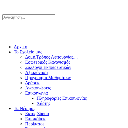
Αρχική
Το Σχολείο μας
Δομή,Τρόπος Λειτουργίας,...
Εσωτερικός Κανονισμός
Σύλλογοι Εκπαιδευτικών
Αξιολόγηση
Πρόγραμμα Μαθημάτων
Δράσεις
Ανακοινώσεις
Επικοινωνία
Πληροφορίες Επικοινωνίας
Χάρτης
Τα Νέα μας
Εκτός Σύρου
Επισκέψεις
Περίπατοι