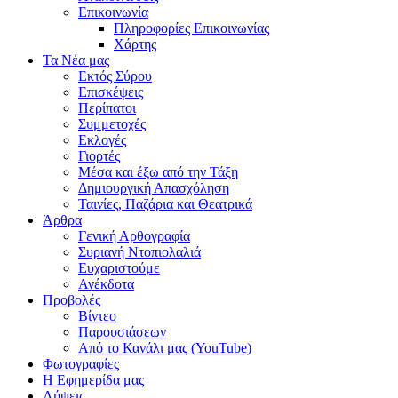
Επικοινωνία
Πληροφορίες Επικοινωνίας
Χάρτης
Τα Νέα μας
Εκτός Σύρου
Επισκέψεις
Περίπατοι
Συμμετοχές
Εκλογές
Γιορτές
Μέσα και έξω από την Τάξη
Δημιουργική Απασχόληση
Ταινίες, Παζάρια και Θεατρικά
Άρθρα
Γενική Αρθογραφία
Συριανή Ντοπιολαλιά
Ευχαριστούμε
Ανέκδοτα
Προβολές
Βίντεο
Παρουσιάσεων
Από το Κανάλι μας (YouTube)
Φωτογραφίες
Η Εφημερίδα μας
Λήψεις