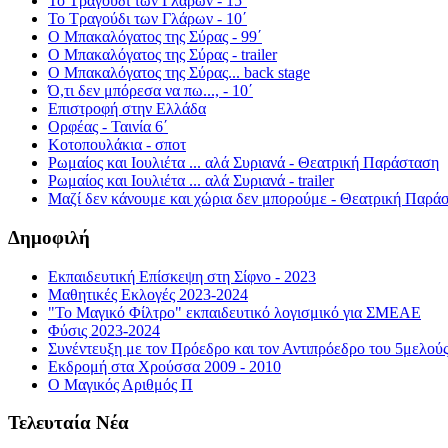
Το Τραγούδι των Γλάρων - 15΄
Το Τραγούδι των Γλάρων - 10΄
Ο Μπακαλόγατος της Σύρας - 99΄
Ο Μπακαλόγατος της Σύρας - trailer
Ο Μπακαλόγατος της Σύρας... back stage
Ό,τι δεν μπόρεσα να πω..., - 10΄
Επιστροφή στην Ελλάδα
Ορφέας - Ταινία 6΄
Κοτοπουλάκια - σποτ
Ρωμαίος και Ιουλιέτα ... αλά Συριανά - Θεατρική Παράσταση
Ρωμαίος και Ιουλιέτα ... αλά Συριανά - trailer
Μαζί δεν κάνουμε και χώρια δεν μπορούμε - Θεατρική Παρά
Δημοφιλή
Εκπαιδευτική Επίσκεψη στη Σίφνο - 2023
Μαθητικές Εκλογές 2023-2024
"Το Μαγικό Φίλτρο" εκπαιδευτικό λογισμικό για ΣΜΕΑΕ
Φύσις 2023-2024
Συνέντευξη με τον Πρόεδρο και τον Αντιπρόεδρο του 5μελού
Εκδρομή στα Χρούσσα 2009 - 2010
Ο Μαγικός Αριθμός Π
Τελευταία Νέα