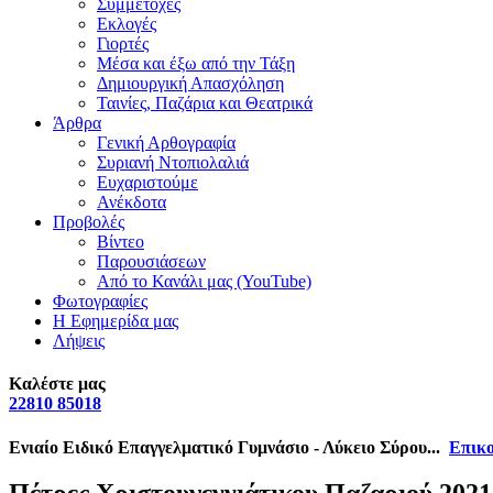
Συμμετοχές
Εκλογές
Γιορτές
Μέσα και έξω από την Τάξη
Δημιουργική Απασχόληση
Ταινίες, Παζάρια και Θεατρικά
Άρθρα
Γενική Αρθογραφία
Συριανή Ντοπιολαλιά
Ευχαριστούμε
Ανέκδοτα
Προβολές
Βίντεο
Παρουσιάσεων
Από το Κανάλι μας (YouTube)
Φωτογραφίες
Η Εφημερίδα μας
Λήψεις
Καλέστε μας
22810 85018
Ενιαίο Ειδικό Επαγγελματικό Γυμνάσιο - Λύκειο Σύρου...
Επικο