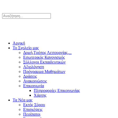
Αρχική
Το Σχολείο μας
Δομή,Τρόπος Λειτουργίας,...
Εσωτερικός Κανονισμός
Σύλλογοι Εκπαιδευτικών
Αξιολόγηση
Πρόγραμμα Μαθημάτων
Δράσεις
Ανακοινώσεις
Επικοινωνία
Πληροφορίες Επικοινωνίας
Χάρτης
Τα Νέα μας
Εκτός Σύρου
Επισκέψεις
Περίπατοι