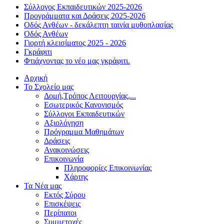
Σύλλογος Εκπαιδευτικών 2025-2026
Προγράμματα και Δράσεις 2025-2026
Οδός Ανθέων - δεκάλεπτη ταινία μυθοπλασίας
Οδός Ανθέων
Γιορτή κλεισίματος 2025 - 2026
Γκράφιτι
Φτιάχνοντας το νέο μας γκράφιτι.
Αρχική
Το Σχολείο μας
Δομή,Τρόπος Λειτουργίας,...
Εσωτερικός Κανονισμός
Σύλλογοι Εκπαιδευτικών
Αξιολόγηση
Πρόγραμμα Μαθημάτων
Δράσεις
Ανακοινώσεις
Επικοινωνία
Πληροφορίες Επικοινωνίας
Χάρτης
Τα Νέα μας
Εκτός Σύρου
Επισκέψεις
Περίπατοι
Συμμετοχές