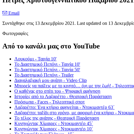
Πέτρες Χριστουγεννιάτικου Παζαριού 2021
Email
Συντάχθηκε στις
13 Δεκεμβρίου 2021
. Last updated on
13 Δεκεμβρί
Φωτογραφίες
Από το κανάλι μας στο YouTube
Λουκούμι - Ταινία 10'
Το Διαστημικό Πεπόνι - Ταινία 10'
Το Διαστημικό Πεπόνι - Ταινία 50'
Το Διαστημικό Πεπόνι - Trailer
Διαγαλαξιακή μου αγάπη - Video Clip
Μπορείς να παίξεις με το κινητό… όχι με την ζωή! - Τηλεοπτι
Ο καθένας στο σπίτι του - Ψηφιακή αφήγηση
Ιστορίες από το Λαζαρέττο - Θεατρική Παράσταση
Πρόσωπα - Faces - Τηλεοπτικό σποτ
Λαζαρέττο: Ένα κτήριο αφηγείται - Ντοκιμαντέρ 63΄
Λαζαρέττο: ταξίδι στο χρόνο, με αφορμή ένα κτήριο - Ντοκιμα
Το τέλος της αγάπης - Θεατρική Παράσταση
Κυνηγώντας Χίμαιρες - Ντοκιμαντέρ 45΄
Κυνηγώντας Χίμαιρες - Ντοκιμαντέρ 10΄