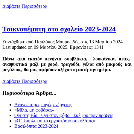
Διαβάστε Περισσότερα
Τσικνοπέμπτη στο σχολείο 2023-2024
Συντάχθηκε από Παυλάκος Μαυροειδής στις
13 Μαρτίου 2024
.
Last updated on
09 Μαρτίου 2025
. Εμφανίσεις: 1341
Πάνω από εκατόν πενήντα σουβλάκια, λουκάνικα, πίτες,
αναψυκτικά μαζί με χορό, τραγούδι, γέλια από μικρούς και
μεγάλους, θα μας αφήσουν αξέχαστη αυτή την ημέρα.
Διαβάστε Περισσότερα
Περισσότερα Άρθρα...
Ανανεώσιμες πηγές ενέργειας
«Μίλα, μη φοβάσαι»
Όχι στη Βία - Όχι στον φόβο - Σκέψου πριν πράξεις
«Ο Τσάρλι και το εργοστάσιο σοκολάτας»
Βασιλόπιτα 2023-2024