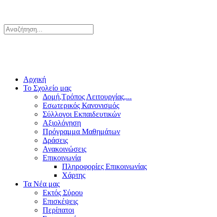
Αρχική
Το Σχολείο μας
Δομή,Τρόπος Λειτουργίας,...
Εσωτερικός Κανονισμός
Σύλλογοι Εκπαιδευτικών
Αξιολόγηση
Πρόγραμμα Μαθημάτων
Δράσεις
Ανακοινώσεις
Επικοινωνία
Πληροφορίες Επικοινωνίας
Χάρτης
Τα Νέα μας
Εκτός Σύρου
Επισκέψεις
Περίπατοι