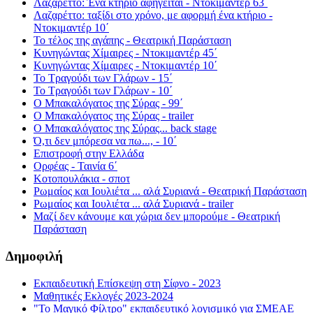
Λαζαρέττο: Ένα κτήριο αφηγείται - Ντοκιμαντέρ 63΄
Λαζαρέττο: ταξίδι στο χρόνο, με αφορμή ένα κτήριο -
Ντοκιμαντέρ 10΄
Το τέλος της αγάπης - Θεατρική Παράσταση
Κυνηγώντας Χίμαιρες - Ντοκιμαντέρ 45΄
Κυνηγώντας Χίμαιρες - Ντοκιμαντέρ 10΄
Το Τραγούδι των Γλάρων - 15΄
Το Τραγούδι των Γλάρων - 10΄
Ο Μπακαλόγατος της Σύρας - 99΄
Ο Μπακαλόγατος της Σύρας - trailer
Ο Μπακαλόγατος της Σύρας... back stage
Ό,τι δεν μπόρεσα να πω..., - 10΄
Επιστροφή στην Ελλάδα
Ορφέας - Ταινία 6΄
Κοτοπουλάκια - σποτ
Ρωμαίος και Ιουλιέτα ... αλά Συριανά - Θεατρική Παράσταση
Ρωμαίος και Ιουλιέτα ... αλά Συριανά - trailer
Μαζί δεν κάνουμε και χώρια δεν μπορούμε - Θεατρική
Παράσταση
Δημοφιλή
Εκπαιδευτική Επίσκεψη στη Σίφνο - 2023
Μαθητικές Εκλογές 2023-2024
"Το Μαγικό Φίλτρο" εκπαιδευτικό λογισμικό για ΣΜΕΑΕ