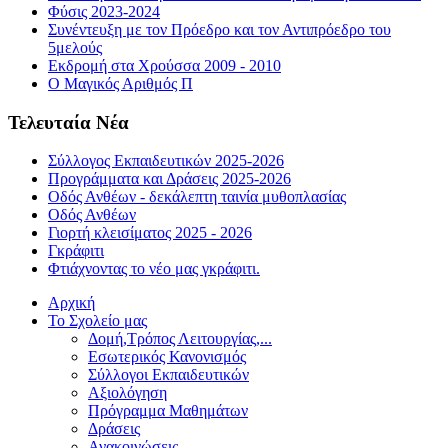
Φύσις 2023-2024
Συνέντευξη με τον Πρόεδρο και τον Αντιπρόεδρο του
5μελούς
Εκδρομή στα Χρούσσα 2009 - 2010
Ο Μαγικός Αριθμός Π
Τελευταία Νέα
Σύλλογος Εκπαιδευτικών 2025-2026
Προγράμματα και Δράσεις 2025-2026
Οδός Ανθέων - δεκάλεπτη ταινία μυθοπλασίας
Οδός Ανθέων
Γιορτή κλεισίματος 2025 - 2026
Γκράφιτι
Φτιάχνοντας το νέο μας γκράφιτι.
Αρχική
Το Σχολείο μας
Δομή,Τρόπος Λειτουργίας,...
Εσωτερικός Κανονισμός
Σύλλογοι Εκπαιδευτικών
Αξιολόγηση
Πρόγραμμα Μαθημάτων
Δράσεις
Ανακοινώσεις