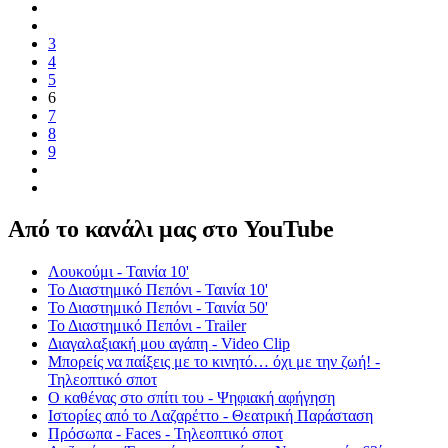
3
4
5
6
7
8
9
Από το κανάλι μας στο YouTube
Λουκούμι - Ταινία 10'
Το Διαστημικό Πεπόνι - Ταινία 10'
Το Διαστημικό Πεπόνι - Ταινία 50'
Το Διαστημικό Πεπόνι - Trailer
Διαγαλαξιακή μου αγάπη - Video Clip
Μπορείς να παίξεις με το κινητό… όχι με την ζωή! -
Τηλεοπτικό σποτ
Ο καθένας στο σπίτι του - Ψηφιακή αφήγηση
Ιστορίες από το Λαζαρέττο - Θεατρική Παράσταση
Πρόσωπα - Faces - Τηλεοπτικό σποτ