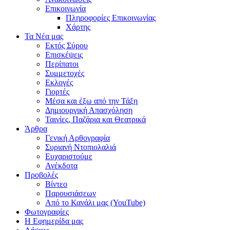
Επικοινωνία
Πληροφορίες Επικοινωνίας
Χάρτης
Τα Νέα μας
Εκτός Σύρου
Επισκέψεις
Περίπατοι
Συμμετοχές
Εκλογές
Γιορτές
Μέσα και έξω από την Τάξη
Δημιουργική Απασχόληση
Ταινίες, Παζάρια και Θεατρικά
Άρθρα
Γενική Αρθογραφία
Συριανή Ντοπιολαλιά
Ευχαριστούμε
Ανέκδοτα
Προβολές
Βίντεο
Παρουσιάσεων
Από το Κανάλι μας (YouTube)
Φωτογραφίες
Η Εφημερίδα μας