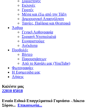
Συμμετοχές
Εκλογές
Γιορτές
Μέσα και έξω από την Τάξη
Δημιουργική Απασχόληση
Ταινίες, Παζάρια και Θεατρικά
Άρθρα
Γενική Αρθογραφία
Συριανή Ντοπιολαλιά
Ευχαριστούμε
Ανέκδοτα
Προβολές
Βίντεο
Παρουσιάσεων
Από το Κανάλι μας (YouTube)
Φωτογραφίες
Η Εφημερίδα μας
Λήψεις
Καλέστε μας
22810 85018
Ενιαίο Ειδικό Επαγγελματικό Γυμνάσιο - Λύκειο
Σύρου...
Επικοινωνία...