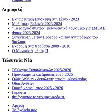
Δημοφιλή
Εκπαιδευτική Επίσκεψη στη Σίφνο - 2023
Μαθητικές Εκλογές 2023-2024
"Το Μαγικό Φίλτρο" εκπαιδευτικό λογισμικό για ΣΜΕΑΕ
Φύσις 2023-2024
Συνέντευξη με τον Πρόεδρο και τον Αντιπρόεδρο του
5μελούς
Εκδρομή στα Χρούσσα 2009 - 2010
Ο Μαγικός Αριθμός Π
Τελευταία Νέα
Σύλλογος Εκπαιδευτικών 2025-2026
Προγράμματα και Δράσεις 2025-2026
Οδός Ανθέων - δεκάλεπτη ταινία μυθοπλασίας
Οδός Ανθέων
Γιορτή κλεισίματος 2025 - 2026
Γκράφιτι
Φτιάχνοντας το νέο μας γκράφιτι.
Αρχική
Το Σχολείο μας