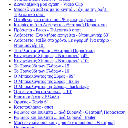
Διαγαλαξιακή μου αγάπη - Video Clip
Μπορείς να παίξεις με το κινητό… όχι με την ζωή! -
Τηλεοπτικό σποτ
Ο καθένας στο σπίτι του - Ψηφιακή αφήγηση
Ιστορίες από το Λαζαρέττο - Θεατρική Παράσταση
Πρόσωπα - Faces - Τηλεοπτικό σποτ
Λαζαρέττο: Ένα κτήριο αφηγείται - Ντοκιμαντέρ 63΄
Λαζαρέττο: ταξίδι στο χρόνο, με αφορμή ένα κτήριο -
Ντοκιμαντέρ 10΄
Το τέλος της αγάπης - Θεατρική Παράσταση
Κυνηγώντας Χίμαιρες - Ντοκιμαντέρ 45΄
Κυνηγώντας Χίμαιρες - Ντοκιμαντέρ 10΄
Το Τραγούδι των Γλάρων - 15΄
Το Τραγούδι των Γλάρων - 10΄
Ο Μπακαλόγατος της Σύρας - 99΄
Ο Μπακαλόγατος της Σύρας - trailer
Ο Μπακαλόγατος της Σύρας... back stage
Ό,τι δεν μπόρεσα να πω..., - 10΄
Επιστροφή στην Ελλάδα
Ορφέας - Ταινία 6΄
Κοτοπουλάκια - σποτ
Ρωμαίος και Ιουλιέτα ... αλά Συριανά - Θεατρική Παράσταση
Ρωμαίος και Ιουλιέτα ... αλά Συριανά - trailer
Μαζί δεν κάνουμε και χώρια δεν μπορούμε - Θεατρική
Παράσταση