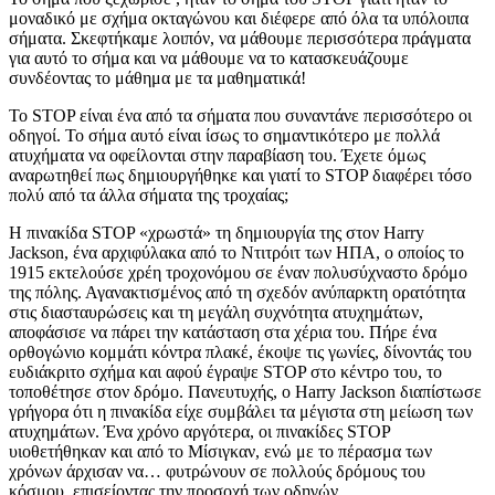
μοναδικό με σχήμα οκταγώνου και διέφερε από όλα τα υπόλοιπα
σήματα. Σκεφτήκαμε λοιπόν, να μάθουμε περισσότερα πράγματα
για αυτό το σήμα και να μάθουμε να το κατασκευάζουμε
συνδέοντας το μάθημα με τα μαθηματικά!
Το STOP είναι ένα από τα σήματα που συναντάνε περισσότερο οι
οδηγοί. Το σήμα αυτό είναι ίσως το σημαντικότερο με πολλά
ατυχήματα να οφείλονται στην παραβίαση του. Έχετε όμως
αναρωτηθεί πως δημιουργήθηκε και γιατί το STOP διαφέρει τόσο
πολύ από τα άλλα σήματα της τροχαίας;
Η πινακίδα STOP «χρωστά» τη δημιουργία της στον Harry
Jackson, ένα αρχιφύλακα από το Ντιτρόιτ των ΗΠΑ, ο οποίος το
1915 εκτελούσε χρέη τροχονόμου σε έναν πολυσύχναστο δρόμο
της πόλης. Αγανακτισμένος από τη σχεδόν ανύπαρκτη ορατότητα
στις διασταυρώσεις και τη μεγάλη συχνότητα ατυχημάτων,
αποφάσισε να πάρει την κατάσταση στα χέρια του. Πήρε ένα
ορθογώνιο κομμάτι κόντρα πλακέ, έκοψε τις γωνίες, δίνοντάς του
ευδιάκριτο σχήμα και αφού έγραψε STOP στο κέντρο του, το
τοποθέτησε στον δρόμο. Πανευτυχής, ο Harry Jackson διαπίστωσε
γρήγορα ότι η πινακίδα είχε συμβάλει τα μέγιστα στη μείωση των
ατυχημάτων. Ένα χρόνο αργότερα, οι πινακίδες STOP
υιοθετήθηκαν και από το Μίσιγκαν, ενώ με το πέρασμα των
χρόνων άρχισαν να… φυτρώνουν σε πολλούς δρόμους του
κόσμου, επισείοντας την προσοχή των οδηγών.