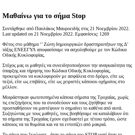
Μαθαίνω για το σήμα Stop
Συντάχθηκε από Παυλάκος Μαυροειδής στις
21 Νοεμβρίου 2022
.
Last updated on
21 Νοεμβρίου 2022
. Εμφανίσεις: 1269
Φέτος στο μάθημα ‘’ Ζώνη δημιουργικών δραστηριοτήτων της Δ’
τάξης ΕΝΕΕΓΥΛ αποφασίσαμε να ασχοληθούμε με τον Κώδικα
Οδικής Κυκλοφορίας.
Στόχος μας οι μαθητές να συνειδητοποιήσουν την αναγκαιότητα της
ύπαρξης και τήρησης του Κώδικα Οδικής Κυκλοφορίας,
προκειμένου να κυκλοφορούν με ασφάλεια στο δρόμο, είτε ως
πεζοί, είτε ως επιβάτες, είτε ως χειριστές κάποιου οχήματος στο
μέλλον.
Μοιράστηκαν φωτοτυπημένα κάποια σήματα της Τροχαίας, χωρίς
τις επεξηγήσεις που τα συνοδεύουν και τους ζητήθηκε να
προσπαθήσουν να μαντέψουν τι σημαίνει το καθένα από αυτά.
Συζητώντας με τους μαθητές, τους βοηθήσαμε να καταλάβουν ότι
τα σήματα της Τροχαίας έχουν σχεδιαστεί με τέτοιο τρόπο, ώστε
κάποιος να τα θυμάται και να τα εντοπίζει από μακριά.
Το σήμα που ξεχώρισε , ήταν το σήμα του STOP γιατί ήταν το