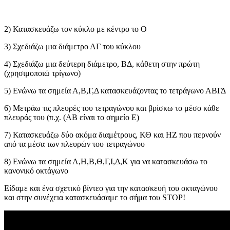
2) Κατασκευάζω τον κύκλο με κέντρο το Ο
3) Σχεδιάζω μια διάμετρο ΑΓ του κύκλου
4) Σχεδιάζω μια δεύτερη διάμετρο, ΒΔ, κάθετη στην πρώτη
(χρησιμοποιώ τρίγωνο)
5) Ενώνω τα σημεία Α,Β,Γ,Δ κατασκευάζοντας το τετράγωνο ΑΒΓΔ
6) Μετράω τις πλευρές του τετραγώνου και βρίσκω το μέσο κάθε
πλευράς του (π.χ. (ΑΒ είναι το σημείο Ε)
7) Κατασκευάζω δύο ακόμα διαμέτρους, ΚΘ και ΗΖ που περνούν
από τα μέσα των πλευρών του τετραγώνου
8) Ενώνω τα σημεία Α,Η,Β,Θ,Γ,Ι,Δ,Κ για να κατασκευάσω το
κανονικό οκτάγωνο
Είδαμε και ένα σχετικό βίντεο για την κατασκευή του οκταγώνου
και στην συνέχεια κατασκευάσαμε το σήμα του STOP!