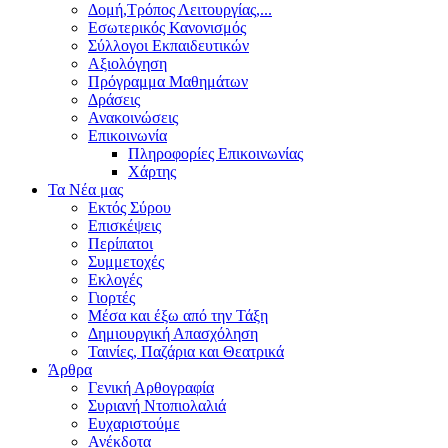
Δομή,Τρόπος Λειτουργίας,...
Εσωτερικός Κανονισμός
Σύλλογοι Εκπαιδευτικών
Αξιολόγηση
Πρόγραμμα Μαθημάτων
Δράσεις
Ανακοινώσεις
Επικοινωνία
Πληροφορίες Επικοινωνίας
Χάρτης
Τα Νέα μας
Εκτός Σύρου
Επισκέψεις
Περίπατοι
Συμμετοχές
Εκλογές
Γιορτές
Μέσα και έξω από την Τάξη
Δημιουργική Απασχόληση
Ταινίες, Παζάρια και Θεατρικά
Άρθρα
Γενική Αρθογραφία
Συριανή Ντοπιολαλιά
Ευχαριστούμε
Ανέκδοτα