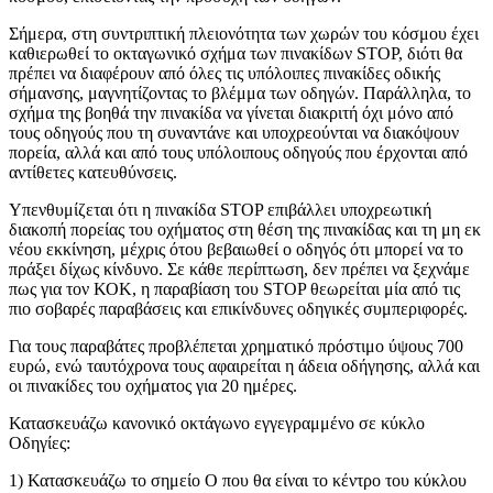
Σήμερα, στη συντριπτική πλειονότητα των χωρών του κόσμου έχει
καθιερωθεί το οκταγωνικό σχήμα των πινακίδων STOP, διότι θα
πρέπει να διαφέρουν από όλες τις υπόλοιπες πινακίδες οδικής
σήμανσης, μαγνητίζοντας το βλέμμα των οδηγών. Παράλληλα, το
σχήμα της βοηθά την πινακίδα να γίνεται διακριτή όχι μόνο από
τους οδηγούς που τη συναντάνε και υποχρεούνται να διακόψουν
πορεία, αλλά και από τους υπόλοιπους οδηγούς που έρχονται από
αντίθετες κατευθύνσεις.
Υπενθυμίζεται ότι η πινακίδα STOP επιβάλλει υποχρεωτική
διακοπή πορείας του οχήματος στη θέση της πινακίδας και τη μη εκ
νέου εκκίνηση, μέχρις ότου βεβαιωθεί ο οδηγός ότι μπορεί να το
πράξει δίχως κίνδυνο. Σε κάθε περίπτωση, δεν πρέπει να ξεχνάμε
πως για τον ΚΟΚ, η παραβίαση του STOP θεωρείται μία από τις
πιο σοβαρές παραβάσεις και επικίνδυνες οδηγικές συμπεριφορές.
Για τους παραβάτες προβλέπεται χρηματικό πρόστιμο ύψους 700
ευρώ, ενώ ταυτόχρονα τους αφαιρείται η άδεια οδήγησης, αλλά και
οι πινακίδες του οχήματος για 20 ημέρες.
Κατασκευάζω κανονικό οκτάγωνο εγγεγραμμένο σε κύκλο
Οδηγίες:
1) Κατασκευάζω το σημείο Ο που θα είναι το κέντρο του κύκλου