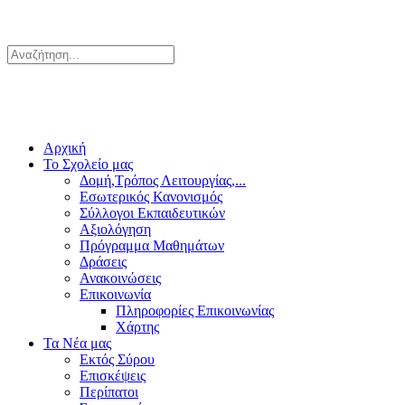
Αρχική
Το Σχολείο μας
Δομή,Τρόπος Λειτουργίας,...
Εσωτερικός Κανονισμός
Σύλλογοι Εκπαιδευτικών
Αξιολόγηση
Πρόγραμμα Μαθημάτων
Δράσεις
Ανακοινώσεις
Επικοινωνία
Πληροφορίες Επικοινωνίας
Χάρτης
Τα Νέα μας
Εκτός Σύρου
Επισκέψεις
Περίπατοι