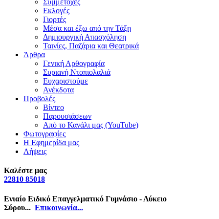
Συμμετοχές
Εκλογές
Γιορτές
Μέσα και έξω από την Τάξη
Δημιουργική Απασχόληση
Ταινίες, Παζάρια και Θεατρικά
Άρθρα
Γενική Αρθογραφία
Συριανή Ντοπιολαλιά
Ευχαριστούμε
Ανέκδοτα
Προβολές
Βίντεο
Παρουσιάσεων
Από το Κανάλι μας (YouTube)
Φωτογραφίες
Η Εφημερίδα μας
Λήψεις
Καλέστε μας
22810 85018
Ενιαίο Ειδικό Επαγγελματικό Γυμνάσιο - Λύκειο
Σύρου...
Επικοινωνία...