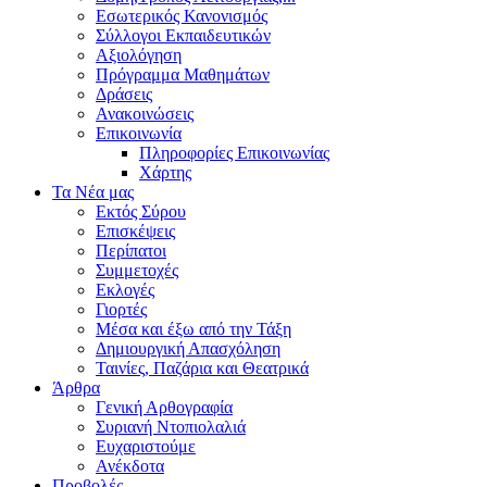
Εσωτερικός Κανονισμός
Σύλλογοι Εκπαιδευτικών
Αξιολόγηση
Πρόγραμμα Μαθημάτων
Δράσεις
Ανακοινώσεις
Επικοινωνία
Πληροφορίες Επικοινωνίας
Χάρτης
Τα Νέα μας
Εκτός Σύρου
Επισκέψεις
Περίπατοι
Συμμετοχές
Εκλογές
Γιορτές
Μέσα και έξω από την Τάξη
Δημιουργική Απασχόληση
Ταινίες, Παζάρια και Θεατρικά
Άρθρα
Γενική Αρθογραφία
Συριανή Ντοπιολαλιά
Ευχαριστούμε
Ανέκδοτα
Προβολές