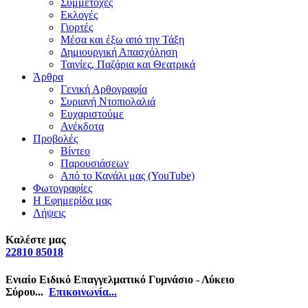
Συμμετοχές
Εκλογές
Γιορτές
Μέσα και έξω από την Τάξη
Δημιουργική Απασχόληση
Ταινίες, Παζάρια και Θεατρικά
Άρθρα
Γενική Αρθογραφία
Συριανή Ντοπιολαλιά
Ευχαριστούμε
Ανέκδοτα
Προβολές
Βίντεο
Παρουσιάσεων
Από το Κανάλι μας (YouTube)
Φωτογραφίες
Η Εφημερίδα μας
Λήψεις
Καλέστε μας
22810 85018
Ενιαίο Ειδικό Επαγγελματικό Γυμνάσιο - Λύκειο
Σύρου...
Επικοινωνία...