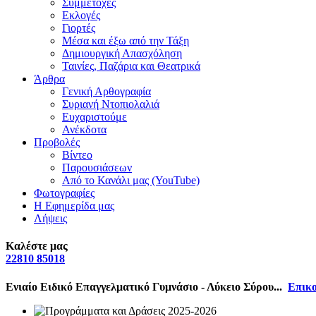
Συμμετοχές
Εκλογές
Γιορτές
Μέσα και έξω από την Τάξη
Δημιουργική Απασχόληση
Ταινίες, Παζάρια και Θεατρικά
Άρθρα
Γενική Αρθογραφία
Συριανή Ντοπιολαλιά
Ευχαριστούμε
Ανέκδοτα
Προβολές
Βίντεο
Παρουσιάσεων
Από το Κανάλι μας (YouTube)
Φωτογραφίες
Η Εφημερίδα μας
Λήψεις
Καλέστε μας
22810 85018
Ενιαίο Ειδικό Επαγγελματικό Γυμνάσιο - Λύκειο Σύρου...
Επικο