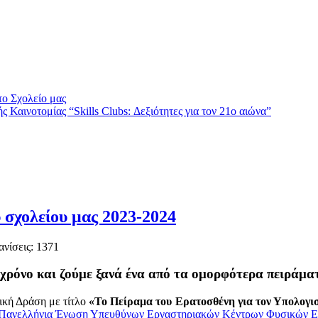
το Σχολείο μας
Καινοτομίας “Skills Clubs: Δεξιότητες για τον 21ο αιώνα”
 σχολείου μας 2023-2024
ανίσεις: 1371
 χρόνο και ζούμε ξανά ένα από τα ομορφότερα πειράμα
ική Δράση με τίτλο
«Το Πείραμα του Ερατοσθένη για τον Υπολογισ
Πανελλήνια Ένωση Υπευθύνων Εργαστηριακών Κέντρων Φυσικών Ε