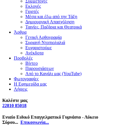
Συμμετοχές
Εκλογές
Γιορτές
Μέσα και έξω από την Τάξη
Δημιουργική Απασχόληση
Ταινίες, Παζάρια και Θεατρικά
Άρθρα
Γενική Αρθογραφία
Συριανή Ντοπιολαλιά
Ευχαριστούμε
Ανέκδοτα
Προβολές
Βίντεο
Παρουσιάσεων
Από το Κανάλι μας (YouTube)
Φωτογραφίες
Η Εφημερίδα μας
Λήψεις
Καλέστε μας
22810 85018
Ενιαίο Ειδικό Επαγγελματικό Γυμνάσιο - Λύκειο
Σύρου...
Επικοινωνία...