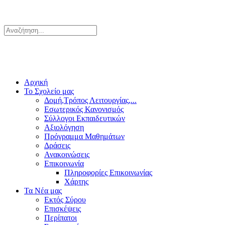
Αρχική
Το Σχολείο μας
Δομή,Τρόπος Λειτουργίας,...
Εσωτερικός Κανονισμός
Σύλλογοι Εκπαιδευτικών
Αξιολόγηση
Πρόγραμμα Μαθημάτων
Δράσεις
Ανακοινώσεις
Επικοινωνία
Πληροφορίες Επικοινωνίας
Χάρτης
Τα Νέα μας
Εκτός Σύρου
Επισκέψεις
Περίπατοι