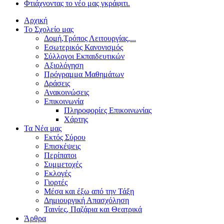
Φτιάχνοντας το νέο μας γκράφιτι.
Αρχική
Το Σχολείο μας
Δομή,Τρόπος Λειτουργίας,...
Εσωτερικός Κανονισμός
Σύλλογοι Εκπαιδευτικών
Αξιολόγηση
Πρόγραμμα Μαθημάτων
Δράσεις
Ανακοινώσεις
Επικοινωνία
Πληροφορίες Επικοινωνίας
Χάρτης
Τα Νέα μας
Εκτός Σύρου
Επισκέψεις
Περίπατοι
Συμμετοχές
Εκλογές
Γιορτές
Μέσα και έξω από την Τάξη
Δημιουργική Απασχόληση
Ταινίες, Παζάρια και Θεατρικά
Άρθρα