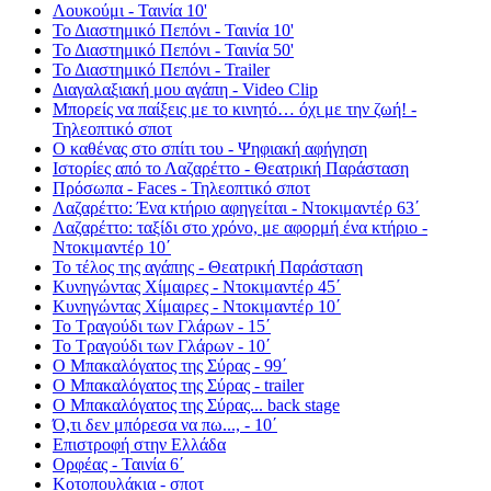
Λουκούμι - Ταινία 10'
Το Διαστημικό Πεπόνι - Ταινία 10'
Το Διαστημικό Πεπόνι - Ταινία 50'
Το Διαστημικό Πεπόνι - Trailer
Διαγαλαξιακή μου αγάπη - Video Clip
Μπορείς να παίξεις με το κινητό… όχι με την ζωή! -
Τηλεοπτικό σποτ
Ο καθένας στο σπίτι του - Ψηφιακή αφήγηση
Ιστορίες από το Λαζαρέττο - Θεατρική Παράσταση
Πρόσωπα - Faces - Τηλεοπτικό σποτ
Λαζαρέττο: Ένα κτήριο αφηγείται - Ντοκιμαντέρ 63΄
Λαζαρέττο: ταξίδι στο χρόνο, με αφορμή ένα κτήριο -
Ντοκιμαντέρ 10΄
Το τέλος της αγάπης - Θεατρική Παράσταση
Κυνηγώντας Χίμαιρες - Ντοκιμαντέρ 45΄
Κυνηγώντας Χίμαιρες - Ντοκιμαντέρ 10΄
Το Τραγούδι των Γλάρων - 15΄
Το Τραγούδι των Γλάρων - 10΄
Ο Μπακαλόγατος της Σύρας - 99΄
Ο Μπακαλόγατος της Σύρας - trailer
Ο Μπακαλόγατος της Σύρας... back stage
Ό,τι δεν μπόρεσα να πω..., - 10΄
Επιστροφή στην Ελλάδα
Ορφέας - Ταινία 6΄
Κοτοπουλάκια - σποτ