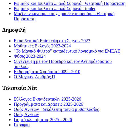
Ρωμαίος και Ιουλιέτα ... αλά Συριανά - Θεατρική Παράσταση
Ρωμαίος και Ιουλιέτα ... αλά Συριανά - trailer
Μαζί δεν κάνουμε και χώρια δεν μπορούμε - Θεατρική
Παράσταση
Δημοφιλή
Εκπαιδευτική Επίσκεψη στη Σίφνο - 2023
Μαθητικές Εκλογές 2023-2024
"Το Μαγικό Φίλτρο" εκπαιδευτικό λογισμικό για ΣΜΕΑΕ
Φύσις 2023-2024
Συνέντευξη με τον Πρόεδρο και τον Αντιπρόεδρο του
5μελούς
Εκδρομή στα Χρούσσα 2009 - 2010
Ο Μαγικός Αριθμός Π
Τελευταία Νέα
Σύλλογος Εκπαιδευτικών 2025-2026
Προγράμματα και Δράσεις 2025-2026
Οδός Ανθέων - δεκάλεπτη ταινία μυθοπλασίας
Οδός Ανθέων
Γιορτή κλεισίματος 2025 - 2026
Γκράφιτι