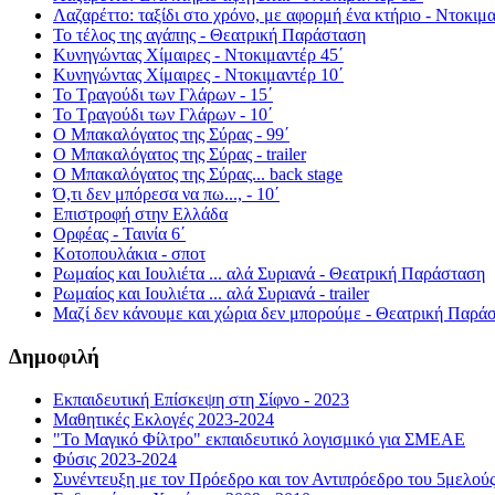
Λαζαρέττο: ταξίδι στο χρόνο, με αφορμή ένα κτήριο - Ντοκιμα
Το τέλος της αγάπης - Θεατρική Παράσταση
Κυνηγώντας Χίμαιρες - Ντοκιμαντέρ 45΄
Κυνηγώντας Χίμαιρες - Ντοκιμαντέρ 10΄
Το Τραγούδι των Γλάρων - 15΄
Το Τραγούδι των Γλάρων - 10΄
Ο Μπακαλόγατος της Σύρας - 99΄
Ο Μπακαλόγατος της Σύρας - trailer
Ο Μπακαλόγατος της Σύρας... back stage
Ό,τι δεν μπόρεσα να πω..., - 10΄
Επιστροφή στην Ελλάδα
Ορφέας - Ταινία 6΄
Κοτοπουλάκια - σποτ
Ρωμαίος και Ιουλιέτα ... αλά Συριανά - Θεατρική Παράσταση
Ρωμαίος και Ιουλιέτα ... αλά Συριανά - trailer
Μαζί δεν κάνουμε και χώρια δεν μπορούμε - Θεατρική Παρά
Δημοφιλή
Εκπαιδευτική Επίσκεψη στη Σίφνο - 2023
Μαθητικές Εκλογές 2023-2024
"Το Μαγικό Φίλτρο" εκπαιδευτικό λογισμικό για ΣΜΕΑΕ
Φύσις 2023-2024
Συνέντευξη με τον Πρόεδρο και τον Αντιπρόεδρο του 5μελού