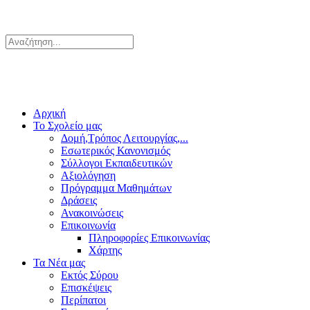
Αρχική
Το Σχολείο μας
Δομή,Τρόπος Λειτουργίας,...
Εσωτερικός Κανονισμός
Σύλλογοι Εκπαιδευτικών
Αξιολόγηση
Πρόγραμμα Μαθημάτων
Δράσεις
Ανακοινώσεις
Επικοινωνία
Πληροφορίες Επικοινωνίας
Χάρτης
Τα Νέα μας
Εκτός Σύρου
Επισκέψεις
Περίπατοι