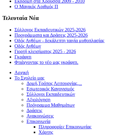
Εκδρομή στα Χρούσσα 2009 - 2010
Ο Μαγικός Αριθμός Π
Τελευταία Νέα
Σύλλογος Εκπαιδευτικών 2025-2026
Προγράμματα και Δράσεις 2025-2026
Οδός Ανθέων - δεκάλεπτη ταινία μυθοπλασίας
Οδός Ανθέων
Γιορτή κλεισίματος 2025 - 2026
Γκράφιτι
Φτιάχνοντας το νέο μας γκράφιτι.
Αρχική
Το Σχολείο μας
Δομή,Τρόπος Λειτουργίας,...
Εσωτερικός Κανονισμός
Σύλλογοι Εκπαιδευτικών
Αξιολόγηση
Πρόγραμμα Μαθημάτων
Δράσεις
Ανακοινώσεις
Επικοινωνία
Πληροφορίες Επικοινωνίας
Χάρτης