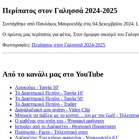
Περίπατος στον Γαλησσά 2024-2025
Συντάχθηκε από Παυλάκος Μαυροειδής στις
04 Δεκεμβρίου 2024
. 
Ο πρώτος μας περίπατος για φέτος. Στον όμορφο οικισμό του Γαλη
Φωτογραφίες:
Περίπατος στον Γαλησσά 2024-2025
Από το κανάλι μας στο YouTube
Λουκούμι - Ταινία 10'
Το Διαστημικό Πεπόνι - Ταινία 10'
Το Διαστημικό Πεπόνι - Ταινία 50'
Το Διαστημικό Πεπόνι - Trailer
Διαγαλαξιακή μου αγάπη - Video Clip
Μπορείς να παίξεις με το κινητό… όχι με την ζωή! - Τηλεοπτι
Ο καθένας στο σπίτι του - Ψηφιακή αφήγηση
Ιστορίες από το Λαζαρέττο - Θεατρική Παράσταση
Πρόσωπα - Faces - Τηλεοπτικό σποτ
Λαζαρέττο: Ένα κτήριο αφηγείται - Ντοκιμαντέρ 63΄