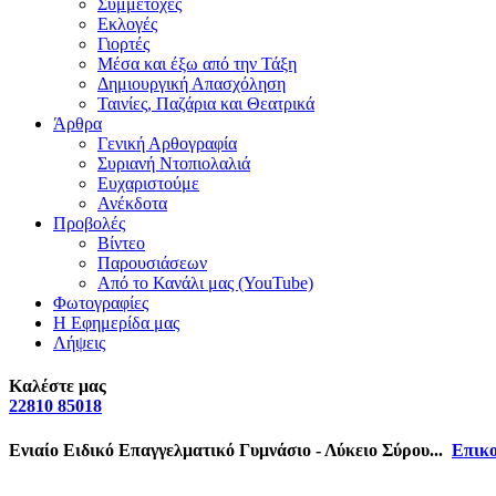
Συμμετοχές
Εκλογές
Γιορτές
Μέσα και έξω από την Τάξη
Δημιουργική Απασχόληση
Ταινίες, Παζάρια και Θεατρικά
Άρθρα
Γενική Αρθογραφία
Συριανή Ντοπιολαλιά
Ευχαριστούμε
Ανέκδοτα
Προβολές
Βίντεο
Παρουσιάσεων
Από το Κανάλι μας (YouTube)
Φωτογραφίες
Η Εφημερίδα μας
Λήψεις
Καλέστε μας
22810 85018
Ενιαίο Ειδικό Επαγγελματικό Γυμνάσιο - Λύκειο Σύρου...
Επικο