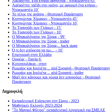
Λαζαρέττο: Ένα κτήριο αφηγείται - Ντοκιμαντέρ 63΄
Λαζαρέττο: ταξίδι στο χρόνο, με αφορμή ένα κτήριο -
Ντοκιμαντέρ 10΄
Το τέλος της αγάπης - Θεατρική Παράσταση
Κυνηγώντας Χίμαιρες - Ντοκιμαντέρ 45΄
Κυνηγώντας Χίμαιρες - Ντοκιμαντέρ 10΄
Το Τραγούδι των Γλάρων - 15΄
Το Τραγούδι των Γλάρων - 10΄
Ο Μπακαλόγατος της Σύρας - 99΄
Ο Μπακαλόγατος της Σύρας - trailer
Ο Μπακαλόγατος της Σύρας... back stage
Ό,τι δεν μπόρεσα να πω..., - 10΄
Επιστροφή στην Ελλάδα
Ορφέας - Ταινία 6΄
Κοτοπουλάκια - σποτ
Ρωμαίος και Ιουλιέτα ... αλά Συριανά - Θεατρική Παράσταση
Ρωμαίος και Ιουλιέτα ... αλά Συριανά - trailer
Μαζί δεν κάνουμε και χώρια δεν μπορούμε - Θεατρική
Παράσταση
Δημοφιλή
Εκπαιδευτική Επίσκεψη στη Σίφνο - 2023
Μαθητικές Εκλογές 2023-2024
"Το Μαγικό Φίλτρο" εκπαιδευτικό λογισμικό για ΣΜΕΑΕ