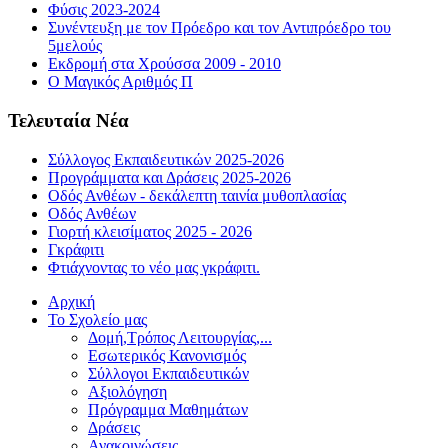
Φύσις 2023-2024
Συνέντευξη με τον Πρόεδρο και τον Αντιπρόεδρο του
5μελούς
Εκδρομή στα Χρούσσα 2009 - 2010
Ο Μαγικός Αριθμός Π
Τελευταία Νέα
Σύλλογος Εκπαιδευτικών 2025-2026
Προγράμματα και Δράσεις 2025-2026
Οδός Ανθέων - δεκάλεπτη ταινία μυθοπλασίας
Οδός Ανθέων
Γιορτή κλεισίματος 2025 - 2026
Γκράφιτι
Φτιάχνοντας το νέο μας γκράφιτι.
Αρχική
Το Σχολείο μας
Δομή,Τρόπος Λειτουργίας,...
Εσωτερικός Κανονισμός
Σύλλογοι Εκπαιδευτικών
Αξιολόγηση
Πρόγραμμα Μαθημάτων
Δράσεις
Ανακοινώσεις