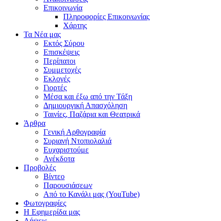
Επικοινωνία
Πληροφορίες Επικοινωνίας
Χάρτης
Τα Νέα μας
Εκτός Σύρου
Επισκέψεις
Περίπατοι
Συμμετοχές
Εκλογές
Γιορτές
Μέσα και έξω από την Τάξη
Δημιουργική Απασχόληση
Ταινίες, Παζάρια και Θεατρικά
Άρθρα
Γενική Αρθογραφία
Συριανή Ντοπιολαλιά
Ευχαριστούμε
Ανέκδοτα
Προβολές
Βίντεο
Παρουσιάσεων
Από το Κανάλι μας (YouTube)
Φωτογραφίες
Η Εφημερίδα μας
Λήψεις