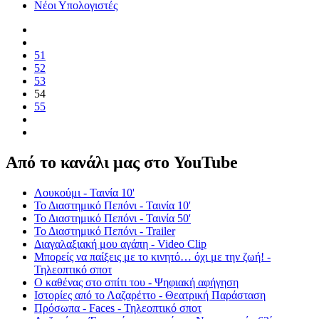
Νέοι Υπολογιστές
51
52
53
54
55
Από το κανάλι μας στο YouTube
Λουκούμι - Ταινία 10'
Το Διαστημικό Πεπόνι - Ταινία 10'
Το Διαστημικό Πεπόνι - Ταινία 50'
Το Διαστημικό Πεπόνι - Trailer
Διαγαλαξιακή μου αγάπη - Video Clip
Μπορείς να παίξεις με το κινητό… όχι με την ζωή! -
Τηλεοπτικό σποτ
Ο καθένας στο σπίτι του - Ψηφιακή αφήγηση
Ιστορίες από το Λαζαρέττο - Θεατρική Παράσταση
Πρόσωπα - Faces - Τηλεοπτικό σποτ