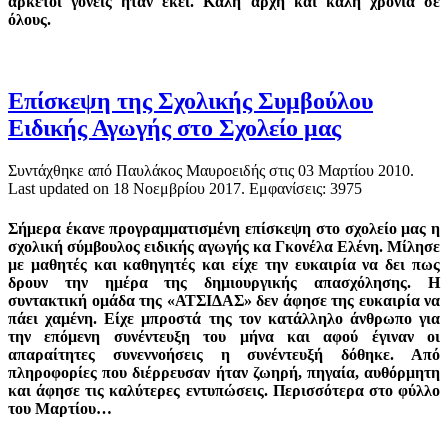
αρκετοί γονείς ήταν εκεί. Καλή αρχή και καλή χρονιά σε
όλους.
Επίσκεψη της Σχολικής Συμβούλου
Ειδικής Αγωγής στο Σχολείο μας
Συντάχθηκε από Παυλάκος Μαυροειδής στις
03 Μαρτίου 2010
.
Last updated on
18 Νοεμβρίου 2017
. Εμφανίσεις: 3975
Σήμερα έκανε προγραμματισμένη επίσκεψη στο σχολείο μας η
σχολική σύμβουλος ειδικής αγωγής κα Γκονέλα Ελένη. Μίλησε
με μαθητές και καθηγητές και είχε την ευκαιρία να δει πως
δρουν την ημέρα της δημιουργικής απασχόλησης. Η
συντακτική ομάδα της «ΑΤΣΙΔΑΣ» δεν άφησε της ευκαιρία να
πάει χαμένη. Είχε μπροστά της τον κατάλληλο άνθρωπο για
την επόμενη συνέντευξη του μήνα και αφού έγιναν οι
απαραίτητες συνεννοήσεις η συνέντευξή δόθηκε. Από
πληροφορίες που διέρρευσαν ήταν ζωηρή, πηγαία, αυθόρμητη
και άφησε τις καλύτερες εντυπώσεις. Περισσότερα στο φύλλο
του Μαρτίου…