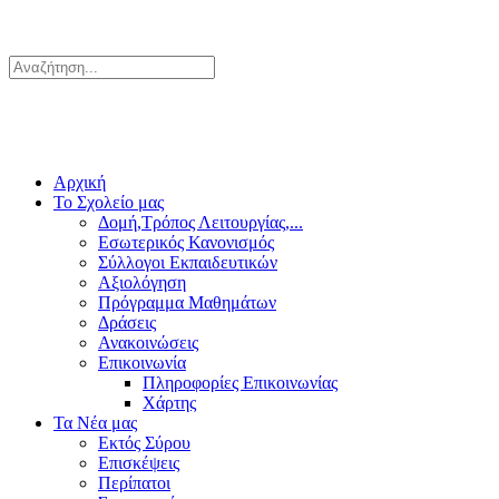
Αρχική
Το Σχολείο μας
Δομή,Τρόπος Λειτουργίας,...
Εσωτερικός Κανονισμός
Σύλλογοι Εκπαιδευτικών
Αξιολόγηση
Πρόγραμμα Μαθημάτων
Δράσεις
Ανακοινώσεις
Επικοινωνία
Πληροφορίες Επικοινωνίας
Χάρτης
Τα Νέα μας
Εκτός Σύρου
Επισκέψεις
Περίπατοι