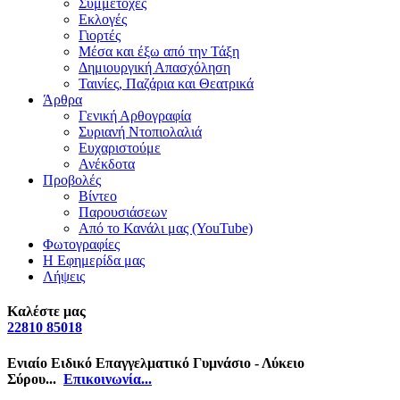
Συμμετοχές
Εκλογές
Γιορτές
Μέσα και έξω από την Τάξη
Δημιουργική Απασχόληση
Ταινίες, Παζάρια και Θεατρικά
Άρθρα
Γενική Αρθογραφία
Συριανή Ντοπιολαλιά
Ευχαριστούμε
Ανέκδοτα
Προβολές
Βίντεο
Παρουσιάσεων
Από το Κανάλι μας (YouTube)
Φωτογραφίες
Η Εφημερίδα μας
Λήψεις
Καλέστε μας
22810 85018
Ενιαίο Ειδικό Επαγγελματικό Γυμνάσιο - Λύκειο
Σύρου...
Επικοινωνία...