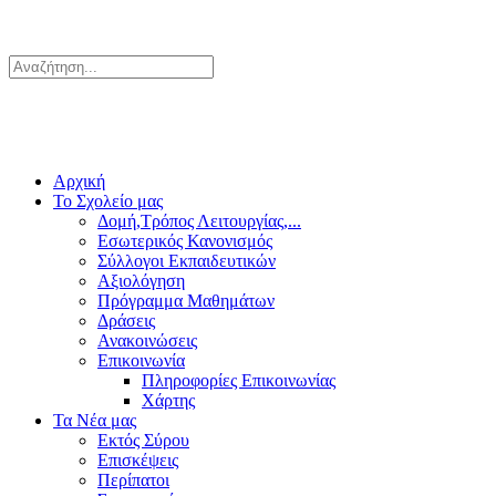
Αρχική
Το Σχολείο μας
Δομή,Τρόπος Λειτουργίας,...
Εσωτερικός Κανονισμός
Σύλλογοι Εκπαιδευτικών
Αξιολόγηση
Πρόγραμμα Μαθημάτων
Δράσεις
Ανακοινώσεις
Επικοινωνία
Πληροφορίες Επικοινωνίας
Χάρτης
Τα Νέα μας
Εκτός Σύρου
Επισκέψεις
Περίπατοι