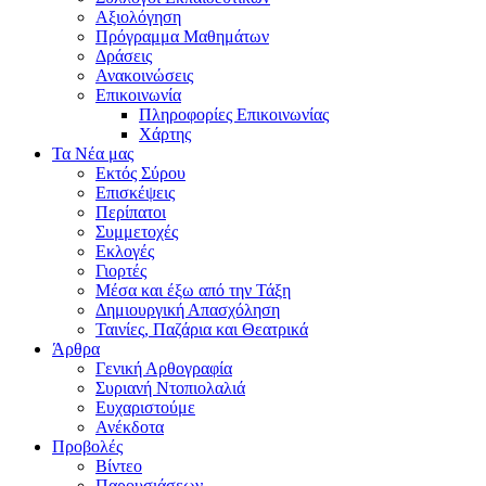
Αξιολόγηση
Πρόγραμμα Μαθημάτων
Δράσεις
Ανακοινώσεις
Επικοινωνία
Πληροφορίες Επικοινωνίας
Χάρτης
Τα Νέα μας
Εκτός Σύρου
Επισκέψεις
Περίπατοι
Συμμετοχές
Εκλογές
Γιορτές
Μέσα και έξω από την Τάξη
Δημιουργική Απασχόληση
Ταινίες, Παζάρια και Θεατρικά
Άρθρα
Γενική Αρθογραφία
Συριανή Ντοπιολαλιά
Ευχαριστούμε
Ανέκδοτα
Προβολές
Βίντεο
Παρουσιάσεων