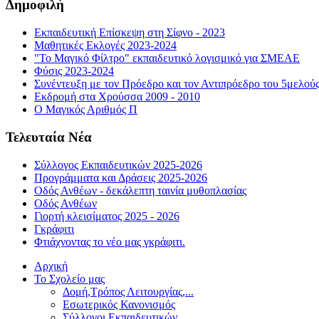
Δημοφιλή
Εκπαιδευτική Επίσκεψη στη Σίφνο - 2023
Μαθητικές Εκλογές 2023-2024
"Το Μαγικό Φίλτρο" εκπαιδευτικό λογισμικό για ΣΜΕΑΕ
Φύσις 2023-2024
Συνέντευξη με τον Πρόεδρο και τον Αντιπρόεδρο του 5μελού
Εκδρομή στα Χρούσσα 2009 - 2010
Ο Μαγικός Αριθμός Π
Τελευταία Νέα
Σύλλογος Εκπαιδευτικών 2025-2026
Προγράμματα και Δράσεις 2025-2026
Οδός Ανθέων - δεκάλεπτη ταινία μυθοπλασίας
Οδός Ανθέων
Γιορτή κλεισίματος 2025 - 2026
Γκράφιτι
Φτιάχνοντας το νέο μας γκράφιτι.
Αρχική
Το Σχολείο μας
Δομή,Τρόπος Λειτουργίας,...
Εσωτερικός Κανονισμός
Σύλλογοι Εκπαιδευτικών