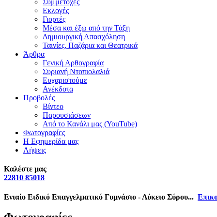
Συμμετοχές
Εκλογές
Γιορτές
Μέσα και έξω από την Τάξη
Δημιουργική Απασχόληση
Ταινίες, Παζάρια και Θεατρικά
Άρθρα
Γενική Αρθογραφία
Συριανή Ντοπιολαλιά
Ευχαριστούμε
Ανέκδοτα
Προβολές
Βίντεο
Παρουσιάσεων
Από το Κανάλι μας (YouTube)
Φωτογραφίες
Η Εφημερίδα μας
Λήψεις
Καλέστε μας
22810 85018
Ενιαίο Ειδικό Επαγγελματικό Γυμνάσιο - Λύκειο Σύρου...
Επικο