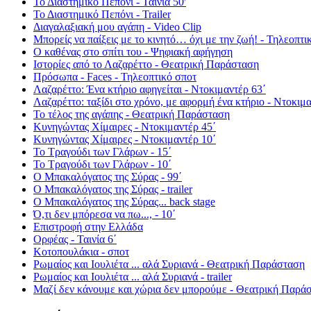
Το Διαστημικό Πεπόνι - Ταινία 50'
Το Διαστημικό Πεπόνι - Trailer
Διαγαλαξιακή μου αγάπη - Video Clip
Μπορείς να παίξεις με το κινητό… όχι με την ζωή! - Τηλεοπτι
Ο καθένας στο σπίτι του - Ψηφιακή αφήγηση
Ιστορίες από το Λαζαρέττο - Θεατρική Παράσταση
Πρόσωπα - Faces - Τηλεοπτικό σποτ
Λαζαρέττο: Ένα κτήριο αφηγείται - Ντοκιμαντέρ 63΄
Λαζαρέττο: ταξίδι στο χρόνο, με αφορμή ένα κτήριο - Ντοκιμα
Το τέλος της αγάπης - Θεατρική Παράσταση
Κυνηγώντας Χίμαιρες - Ντοκιμαντέρ 45΄
Κυνηγώντας Χίμαιρες - Ντοκιμαντέρ 10΄
Το Τραγούδι των Γλάρων - 15΄
Το Τραγούδι των Γλάρων - 10΄
Ο Μπακαλόγατος της Σύρας - 99΄
Ο Μπακαλόγατος της Σύρας - trailer
Ο Μπακαλόγατος της Σύρας... back stage
Ό,τι δεν μπόρεσα να πω..., - 10΄
Επιστροφή στην Ελλάδα
Ορφέας - Ταινία 6΄
Κοτοπουλάκια - σποτ
Ρωμαίος και Ιουλιέτα ... αλά Συριανά - Θεατρική Παράσταση
Ρωμαίος και Ιουλιέτα ... αλά Συριανά - trailer
Μαζί δεν κάνουμε και χώρια δεν μπορούμε - Θεατρική Παρά