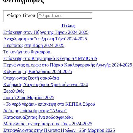
Φωτογραφίες
Φίλτρο Τίτλου
Τίτλος
Επίσκεψη στον Πύργο της Τήνου 2024-2025
Αναχώρηση και Άφιξη στη Τήνο΄2024-2025
Περίπατος στη Βάρη 2024-2025
Το κυνήγι του θησαυρού
Επίσκεψη στο Κτηνιατρικό Κέντρο SYMVIOSIS
Περνώντας όμορφα στο Πάρκο Κυκλοφοριακής Αγωγής 2024-2025
Κόβοντας τη Βασιλόπιτα 2024-2025
Φτιάχνοντας ζεστή σοκολάτα
Κλήρωση Λαχειοφόρου Χριστούγεννα 2024
Ξερολιθιές
Γιορτή 25ης Μαρτίου 2025
«Το νερό νεράκι» επίσκεψη στο ΚΕΠΕΑ Σύρου
Δεύτερη επίσκεψη στην "Αλάνα"
Κατασκευάζοντας ένα ποδοσφαιράκι
Μετρώντας την περίμετρο της Γης - 2024-2025
Στεφανώνοντας στην Πλατεία Ηρώων - 25η Μαρτίου 2025