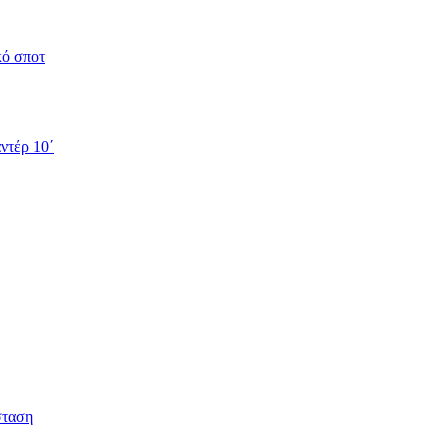
κό σποτ
ντέρ 10΄
σταση