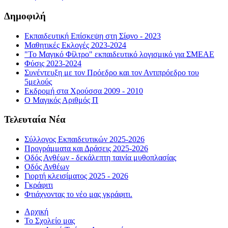
Δημοφιλή
Εκπαιδευτική Επίσκεψη στη Σίφνο - 2023
Μαθητικές Εκλογές 2023-2024
"Το Μαγικό Φίλτρο" εκπαιδευτικό λογισμικό για ΣΜΕΑΕ
Φύσις 2023-2024
Συνέντευξη με τον Πρόεδρο και τον Αντιπρόεδρο του
5μελούς
Εκδρομή στα Χρούσσα 2009 - 2010
Ο Μαγικός Αριθμός Π
Τελευταία Νέα
Σύλλογος Εκπαιδευτικών 2025-2026
Προγράμματα και Δράσεις 2025-2026
Οδός Ανθέων - δεκάλεπτη ταινία μυθοπλασίας
Οδός Ανθέων
Γιορτή κλεισίματος 2025 - 2026
Γκράφιτι
Φτιάχνοντας το νέο μας γκράφιτι.
Αρχική
Το Σχολείο μας