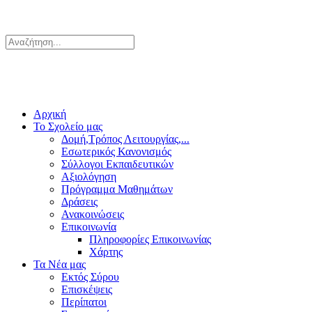
Αρχική
Το Σχολείο μας
Δομή,Τρόπος Λειτουργίας,...
Εσωτερικός Κανονισμός
Σύλλογοι Εκπαιδευτικών
Αξιολόγηση
Πρόγραμμα Μαθημάτων
Δράσεις
Ανακοινώσεις
Επικοινωνία
Πληροφορίες Επικοινωνίας
Χάρτης
Τα Νέα μας
Εκτός Σύρου
Επισκέψεις
Περίπατοι