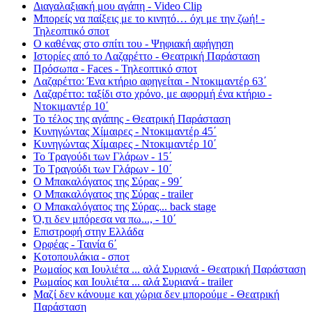
Διαγαλαξιακή μου αγάπη - Video Clip
Μπορείς να παίξεις με το κινητό… όχι με την ζωή! -
Τηλεοπτικό σποτ
Ο καθένας στο σπίτι του - Ψηφιακή αφήγηση
Ιστορίες από το Λαζαρέττο - Θεατρική Παράσταση
Πρόσωπα - Faces - Τηλεοπτικό σποτ
Λαζαρέττο: Ένα κτήριο αφηγείται - Ντοκιμαντέρ 63΄
Λαζαρέττο: ταξίδι στο χρόνο, με αφορμή ένα κτήριο -
Ντοκιμαντέρ 10΄
Το τέλος της αγάπης - Θεατρική Παράσταση
Κυνηγώντας Χίμαιρες - Ντοκιμαντέρ 45΄
Κυνηγώντας Χίμαιρες - Ντοκιμαντέρ 10΄
Το Τραγούδι των Γλάρων - 15΄
Το Τραγούδι των Γλάρων - 10΄
Ο Μπακαλόγατος της Σύρας - 99΄
Ο Μπακαλόγατος της Σύρας - trailer
Ο Μπακαλόγατος της Σύρας... back stage
Ό,τι δεν μπόρεσα να πω..., - 10΄
Επιστροφή στην Ελλάδα
Ορφέας - Ταινία 6΄
Κοτοπουλάκια - σποτ
Ρωμαίος και Ιουλιέτα ... αλά Συριανά - Θεατρική Παράσταση
Ρωμαίος και Ιουλιέτα ... αλά Συριανά - trailer
Μαζί δεν κάνουμε και χώρια δεν μπορούμε - Θεατρική
Παράσταση