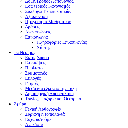
Δομή,Τρόπος Λειτουργίας,...
Εσωτερικός Κανονισμός
Σύλλογοι Εκπαιδευτικών
Αξιολόγηση
Πρόγραμμα Μαθημάτων
Δράσεις
Ανακοινώσεις
Επικοινωνία
Πληροφορίες Επικοινωνίας
Χάρτης
Τα Νέα μας
Εκτός Σύρου
Επισκέψεις
Περίπατοι
Συμμετοχές
Εκλογές
Γιορτές
Μέσα και έξω από την Τάξη
Δημιουργική Απασχόληση
Ταινίες, Παζάρια και Θεατρικά
Άρθρα
Γενική Αρθογραφία
Συριανή Ντοπιολαλιά
Ευχαριστούμε
Ανέκδοτα