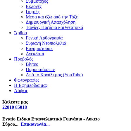
Συμμετοχές
Εκλογές
Γιορτές
Μέσα και έξω από την Τάξη
Δημιουργική Απασχόληση
Ταινίες, Παζάρια και Θεατρικά
Άρθρα
Γενική Αρθογραφία
Συριανή Ντοπιολαλιά
Ευχαριστούμε
Ανέκδοτα
Προβολές
Βίντεο
Παρουσιάσεων
Από το Κανάλι μας (YouTube)
Φωτογραφίες
Η Εφημερίδα μας
Λήψεις
Καλέστε μας
22810 85018
Ενιαίο Ειδικό Επαγγελματικό Γυμνάσιο - Λύκειο
Σύρου...
Επικοινωνία...