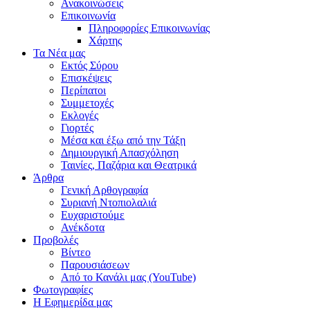
Ανακοινώσεις
Επικοινωνία
Πληροφορίες Επικοινωνίας
Χάρτης
Τα Νέα μας
Εκτός Σύρου
Επισκέψεις
Περίπατοι
Συμμετοχές
Εκλογές
Γιορτές
Μέσα και έξω από την Τάξη
Δημιουργική Απασχόληση
Ταινίες, Παζάρια και Θεατρικά
Άρθρα
Γενική Αρθογραφία
Συριανή Ντοπιολαλιά
Ευχαριστούμε
Ανέκδοτα
Προβολές
Βίντεο
Παρουσιάσεων
Από το Κανάλι μας (YouTube)
Φωτογραφίες
Η Εφημερίδα μας