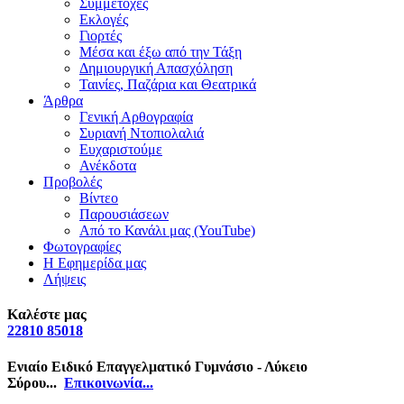
Συμμετοχές
Εκλογές
Γιορτές
Μέσα και έξω από την Τάξη
Δημιουργική Απασχόληση
Ταινίες, Παζάρια και Θεατρικά
Άρθρα
Γενική Αρθογραφία
Συριανή Ντοπιολαλιά
Ευχαριστούμε
Ανέκδοτα
Προβολές
Βίντεο
Παρουσιάσεων
Από το Κανάλι μας (YouTube)
Φωτογραφίες
Η Εφημερίδα μας
Λήψεις
Καλέστε μας
22810 85018
Ενιαίο Ειδικό Επαγγελματικό Γυμνάσιο - Λύκειο
Σύρου...
Επικοινωνία...