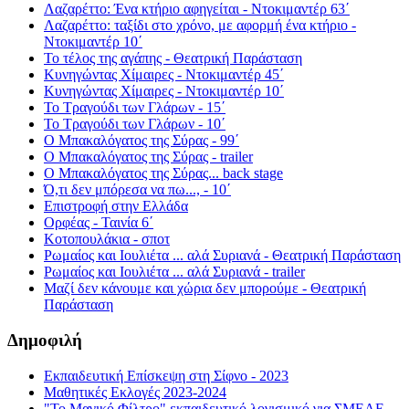
Λαζαρέττο: Ένα κτήριο αφηγείται - Ντοκιμαντέρ 63΄
Λαζαρέττο: ταξίδι στο χρόνο, με αφορμή ένα κτήριο -
Ντοκιμαντέρ 10΄
Το τέλος της αγάπης - Θεατρική Παράσταση
Κυνηγώντας Χίμαιρες - Ντοκιμαντέρ 45΄
Κυνηγώντας Χίμαιρες - Ντοκιμαντέρ 10΄
Το Τραγούδι των Γλάρων - 15΄
Το Τραγούδι των Γλάρων - 10΄
Ο Μπακαλόγατος της Σύρας - 99΄
Ο Μπακαλόγατος της Σύρας - trailer
Ο Μπακαλόγατος της Σύρας... back stage
Ό,τι δεν μπόρεσα να πω..., - 10΄
Επιστροφή στην Ελλάδα
Ορφέας - Ταινία 6΄
Κοτοπουλάκια - σποτ
Ρωμαίος και Ιουλιέτα ... αλά Συριανά - Θεατρική Παράσταση
Ρωμαίος και Ιουλιέτα ... αλά Συριανά - trailer
Μαζί δεν κάνουμε και χώρια δεν μπορούμε - Θεατρική
Παράσταση
Δημοφιλή
Εκπαιδευτική Επίσκεψη στη Σίφνο - 2023
Μαθητικές Εκλογές 2023-2024
"Το Μαγικό Φίλτρο" εκπαιδευτικό λογισμικό για ΣΜΕΑΕ