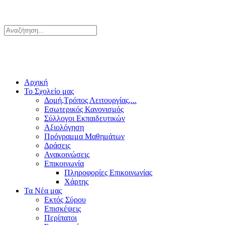
Αρχική
Το Σχολείο μας
Δομή,Τρόπος Λειτουργίας,...
Εσωτερικός Κανονισμός
Σύλλογοι Εκπαιδευτικών
Αξιολόγηση
Πρόγραμμα Μαθημάτων
Δράσεις
Ανακοινώσεις
Επικοινωνία
Πληροφορίες Επικοινωνίας
Χάρτης
Τα Νέα μας
Εκτός Σύρου
Επισκέψεις
Περίπατοι