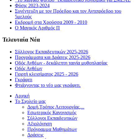
Φύσις 2023-2024
Συνέντευξη με τον Πρόεδρο και τον Αντιπρόεδρο του
5μελούς
Εκδρομή στα Χρούσσα 2009 - 2010
Ο Μαγικός Αριθμός Π
Τελευταία Νέα
Σύλλογος Εκπαιδευτικών 2025-2026
Προγράμματα και Δράσεις 2025-2026
Οδός Ανθέων - δεκάλεπτη ταινία μυθοπλασίας
Οδός Ανθέων
Γιορτή κλεισίματος 2025 - 2026
Γκράφιτι
Φτιάχνοντας το νέο μας γκράφιτι.
Αρχική
Το Σχολείο μας
Δομή,Τρόπος Λειτουργίας,...
Εσωτερικός Κανονισμός
Σύλλογοι Εκπαιδευτικών
Αξιολόγηση
Πρόγραμμα Μαθημάτων
Δράσεις