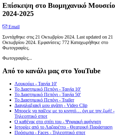
Επίσκεψη στο Βιομηχανικό Μουσείο
2024-2025
Email
Συντάχθηκε στις
21 Οκτωβρίου 2024
. Last updated on
21
Οκτωβρίου 2024
. Εμφανίσεις: 772 Καταχωρήθηκε στο
Φωτογραφίες.
Φωτογραφίες...
Από το κανάλι μας στο YouTube
Λουκούμι - Ταινία 10'
Το Διαστημικό Πεπόνι - Ταινία 10'
Το Διαστημικό Πεπόνι - Ταινία 50'
Το Διαστημικό Πεπόνι - Trailer
Διαγαλαξιακή μου αγάπη - Video Clip
Μπορείς να παίξεις με το κινητό… όχι με την ζωή! -
Τηλεοπτικό σποτ
Ο καθένας στο σπίτι του - Ψηφιακή αφήγηση
Ιστορίες από το Λαζαρέττο - Θεατρική Παράσταση
Πρόσωπα - Faces - Τηλεοπτικό σποτ