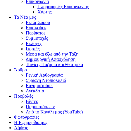
Επικοινωνία
Πληροφορίες Επικοινωνίας
Χάρτης
Τα Νέα μας
Εκτός Σύρου
Επισκέψεις
Περίπατοι
Συμμετοχές
Εκλογές
Γιορτές
Μέσα και έξω από την Τάξη
Δημιουργική Απασχόληση
Ταινίες, Παζάρια και Θεατρικά
Άρθρα
Γενική Αρθογραφία
Συριανή Ντοπιολαλιά
Ευχαριστούμε
Ανέκδοτα
Προβολές
Βίντεο
Παρουσιάσεων
Από το Κανάλι μας (YouTube)
Φωτογραφίες
Η Εφημερίδα μας
Λήψεις