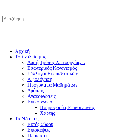
Αρχική
Το Σχολείο μας
Δομή,Τρόπος Λειτουργίας,...
Εσωτερικός Κανονισμός
Σύλλογοι Εκπαιδευτικών
Αξιολόγηση
Πρόγραμμα Μαθημάτων
Δράσεις
Ανακοινώσεις
Επικοινωνία
Πληροφορίες Επικοινωνίας
Χάρτης
Τα Νέα μας
Εκτός Σύρου
Επισκέψεις
Περίπατοι