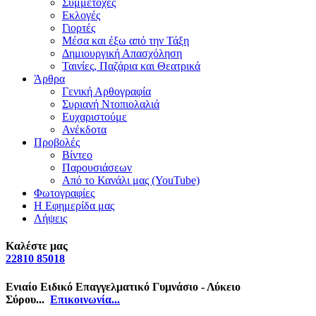
Συμμετοχές
Εκλογές
Γιορτές
Μέσα και έξω από την Τάξη
Δημιουργική Απασχόληση
Ταινίες, Παζάρια και Θεατρικά
Άρθρα
Γενική Αρθογραφία
Συριανή Ντοπιολαλιά
Ευχαριστούμε
Ανέκδοτα
Προβολές
Βίντεο
Παρουσιάσεων
Από το Κανάλι μας (YouTube)
Φωτογραφίες
Η Εφημερίδα μας
Λήψεις
Καλέστε μας
22810 85018
Ενιαίο Ειδικό Επαγγελματικό Γυμνάσιο - Λύκειο
Σύρου...
Επικοινωνία...