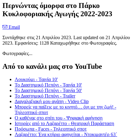
Περνώντας όμορφα στο Πάρκο
Κυκλοφοριακής Αγωγής 2022-2023
Email
Συντάχθηκε στις
21 Απριλίου 2023
. Last updated on
21 Απριλίου
2023
. Εμφανίσεις: 1128 Καταχωρήθηκε στο Φωτογραφίες.
Φωτογραφίες...
Από το κανάλι μας στο YouTube
Λουκούμι - Ταινία 10'
Το Διαστημικό Πεπόνι - Ταινία 10'
Το Διαστημικό Πεπόνι - Ταινία 50'
Το Διαστημικό Πεπόνι - Trailer
Διαγαλαξιακή μου αγάπη - Video Clip
Μπορείς να παίξεις με το κινητό… όχι με την ζωή! -
Τηλεοπτικό σποτ
Ο καθένας στο σπίτι του - Ψηφιακή αφήγηση
Ιστορίες από το Λαζαρέττο - Θεατρική Παράσταση
Πρόσωπα - Faces - Τηλεοπτικό σποτ
Λαζαρέττο: Ένα κτήριο αφηγείται - Ντοκιμαντέρ 63΄