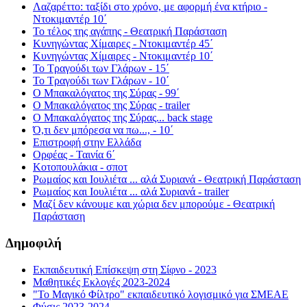
Λαζαρέττο: ταξίδι στο χρόνο, με αφορμή ένα κτήριο -
Ντοκιμαντέρ 10΄
Το τέλος της αγάπης - Θεατρική Παράσταση
Κυνηγώντας Χίμαιρες - Ντοκιμαντέρ 45΄
Κυνηγώντας Χίμαιρες - Ντοκιμαντέρ 10΄
Το Τραγούδι των Γλάρων - 15΄
Το Τραγούδι των Γλάρων - 10΄
Ο Μπακαλόγατος της Σύρας - 99΄
Ο Μπακαλόγατος της Σύρας - trailer
Ο Μπακαλόγατος της Σύρας... back stage
Ό,τι δεν μπόρεσα να πω..., - 10΄
Επιστροφή στην Ελλάδα
Ορφέας - Ταινία 6΄
Κοτοπουλάκια - σποτ
Ρωμαίος και Ιουλιέτα ... αλά Συριανά - Θεατρική Παράσταση
Ρωμαίος και Ιουλιέτα ... αλά Συριανά - trailer
Μαζί δεν κάνουμε και χώρια δεν μπορούμε - Θεατρική
Παράσταση
Δημοφιλή
Εκπαιδευτική Επίσκεψη στη Σίφνο - 2023
Μαθητικές Εκλογές 2023-2024
"Το Μαγικό Φίλτρο" εκπαιδευτικό λογισμικό για ΣΜΕΑΕ
Φύσις 2023-2024