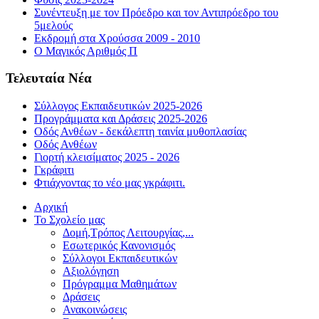
Συνέντευξη με τον Πρόεδρο και τον Αντιπρόεδρο του
5μελούς
Εκδρομή στα Χρούσσα 2009 - 2010
Ο Μαγικός Αριθμός Π
Τελευταία Νέα
Σύλλογος Εκπαιδευτικών 2025-2026
Προγράμματα και Δράσεις 2025-2026
Οδός Ανθέων - δεκάλεπτη ταινία μυθοπλασίας
Οδός Ανθέων
Γιορτή κλεισίματος 2025 - 2026
Γκράφιτι
Φτιάχνοντας το νέο μας γκράφιτι.
Αρχική
Το Σχολείο μας
Δομή,Τρόπος Λειτουργίας,...
Εσωτερικός Κανονισμός
Σύλλογοι Εκπαιδευτικών
Αξιολόγηση
Πρόγραμμα Μαθημάτων
Δράσεις
Ανακοινώσεις