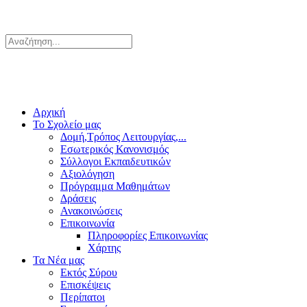
Αρχική
Το Σχολείο μας
Δομή,Τρόπος Λειτουργίας,...
Εσωτερικός Κανονισμός
Σύλλογοι Εκπαιδευτικών
Αξιολόγηση
Πρόγραμμα Μαθημάτων
Δράσεις
Ανακοινώσεις
Επικοινωνία
Πληροφορίες Επικοινωνίας
Χάρτης
Τα Νέα μας
Εκτός Σύρου
Επισκέψεις
Περίπατοι