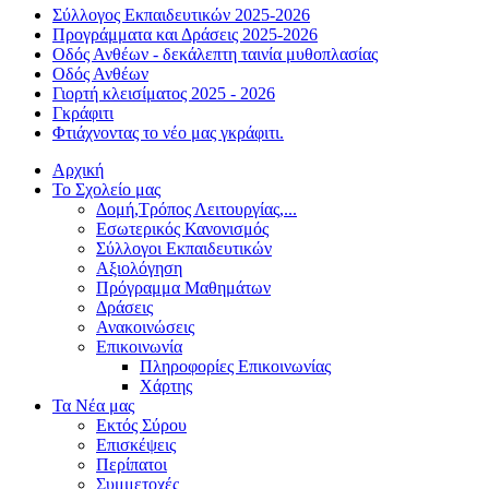
Σύλλογος Εκπαιδευτικών 2025-2026
Προγράμματα και Δράσεις 2025-2026
Οδός Ανθέων - δεκάλεπτη ταινία μυθοπλασίας
Οδός Ανθέων
Γιορτή κλεισίματος 2025 - 2026
Γκράφιτι
Φτιάχνοντας το νέο μας γκράφιτι.
Αρχική
Το Σχολείο μας
Δομή,Τρόπος Λειτουργίας,...
Εσωτερικός Κανονισμός
Σύλλογοι Εκπαιδευτικών
Αξιολόγηση
Πρόγραμμα Μαθημάτων
Δράσεις
Ανακοινώσεις
Επικοινωνία
Πληροφορίες Επικοινωνίας
Χάρτης
Τα Νέα μας
Εκτός Σύρου
Επισκέψεις
Περίπατοι
Συμμετοχές