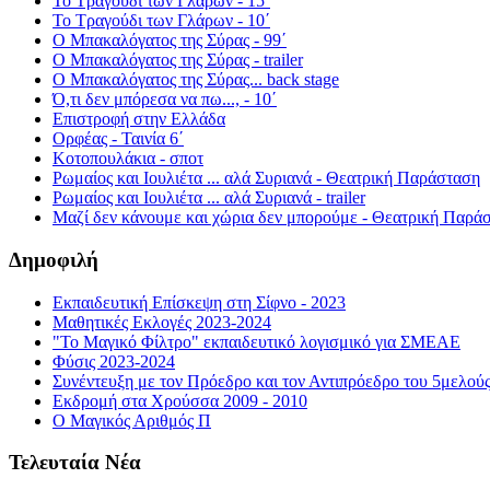
Το Τραγούδι των Γλάρων - 15΄
Το Τραγούδι των Γλάρων - 10΄
Ο Μπακαλόγατος της Σύρας - 99΄
Ο Μπακαλόγατος της Σύρας - trailer
Ο Μπακαλόγατος της Σύρας... back stage
Ό,τι δεν μπόρεσα να πω..., - 10΄
Επιστροφή στην Ελλάδα
Ορφέας - Ταινία 6΄
Κοτοπουλάκια - σποτ
Ρωμαίος και Ιουλιέτα ... αλά Συριανά - Θεατρική Παράσταση
Ρωμαίος και Ιουλιέτα ... αλά Συριανά - trailer
Μαζί δεν κάνουμε και χώρια δεν μπορούμε - Θεατρική Παρά
Δημοφιλή
Εκπαιδευτική Επίσκεψη στη Σίφνο - 2023
Μαθητικές Εκλογές 2023-2024
"Το Μαγικό Φίλτρο" εκπαιδευτικό λογισμικό για ΣΜΕΑΕ
Φύσις 2023-2024
Συνέντευξη με τον Πρόεδρο και τον Αντιπρόεδρο του 5μελού
Εκδρομή στα Χρούσσα 2009 - 2010
Ο Μαγικός Αριθμός Π
Τελευταία Νέα