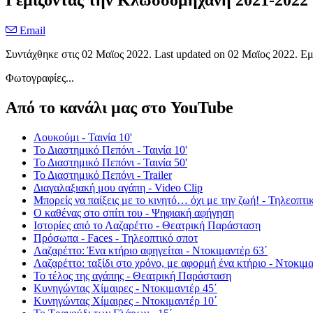
Γεμίζοντας την Κλωσσομηχανή 2021-2022
Email
Συντάχθηκε στις
02 Μαϊος 2022
. Last updated on
02 Μαϊος 2022
. Ε
Φωτογραφίες...
Από το κανάλι μας στο YouTube
Λουκούμι - Ταινία 10'
Το Διαστημικό Πεπόνι - Ταινία 10'
Το Διαστημικό Πεπόνι - Ταινία 50'
Το Διαστημικό Πεπόνι - Trailer
Διαγαλαξιακή μου αγάπη - Video Clip
Μπορείς να παίξεις με το κινητό… όχι με την ζωή! - Τηλεοπτι
Ο καθένας στο σπίτι του - Ψηφιακή αφήγηση
Ιστορίες από το Λαζαρέττο - Θεατρική Παράσταση
Πρόσωπα - Faces - Τηλεοπτικό σποτ
Λαζαρέττο: Ένα κτήριο αφηγείται - Ντοκιμαντέρ 63΄
Λαζαρέττο: ταξίδι στο χρόνο, με αφορμή ένα κτήριο - Ντοκιμα
Το τέλος της αγάπης - Θεατρική Παράσταση
Κυνηγώντας Χίμαιρες - Ντοκιμαντέρ 45΄
Κυνηγώντας Χίμαιρες - Ντοκιμαντέρ 10΄