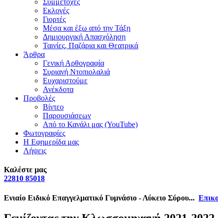
Συμμετοχές
Εκλογές
Γιορτές
Μέσα και έξω από την Τάξη
Δημιουργική Απασχόληση
Ταινίες, Παζάρια και Θεατρικά
Άρθρα
Γενική Αρθογραφία
Συριανή Ντοπιολαλιά
Ευχαριστούμε
Ανέκδοτα
Προβολές
Βίντεο
Παρουσιάσεων
Από το Κανάλι μας (YouTube)
Φωτογραφίες
Η Εφημερίδα μας
Λήψεις
Καλέστε μας
22810 85018
Ενιαίο Ειδικό Επαγγελματικό Γυμνάσιο - Λύκειο Σύρου...
Επικο