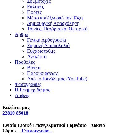
Συμμετοχές
Εκλογές
Γιορτές
Μέσα και έξω από την Τάξη
Δημιουργική Απασχόληση
Ταινίες, Παζάρια και Θεατρικά
Άρθρα
Γενική Αρθογραφία
Συριανή Ντοπιολαλιά
Ευχαριστούμε
Ανέκδοτα
Προβολές
Βίντεο
Παρουσιάσεων
Από το Κανάλι μας (YouTube)
Φωτογραφίες
Η Εφημερίδα μας
Λήψεις
Καλέστε μας
22810 85018
Ενιαίο Ειδικό Επαγγελματικό Γυμνάσιο - Λύκειο
Σύρου...
Επικοινωνία...