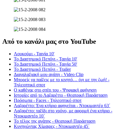
Από το κανάλι μας στο YouTube
Λουκούμι - Ταινία 10'
Το Διαστημικό Πεπόνι - Ταινία 10'
Το Διαστημικό Πεπόνι - Ταινία 50'
Το Διαστημικό Πεπόνι - Trailer
Διαγαλαξιακή μου αγάπη - Video Clip
Μπορείς να παίξεις με το κινητό… όχι με την ζωή! -
Τηλεοπτικό σποτ
Ο καθένας στο σπίτι του - Ψηφιακή αφήγηση
Ιστορίες από το Λαζαρέττο - Θεατρική Παράσταση
Πρόσωπα - Faces - Τηλεοπτικό σποτ
Λαζαρέττο: Ένα κτήριο αφηγείται - Ντοκιμαντέρ 63΄
Λαζαρέττο: ταξίδι στο χρόνο, με αφορμή ένα κτήριο -
Ντοκιμαντέρ 10΄
Το τέλος της αγάπης - Θεατρική Παράσταση
Κυνηγώντας Χίμαιρες - Ντοκιμαντέρ 45΄