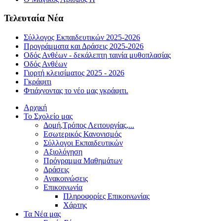
Τελευταία Νέα
Σύλλογος Εκπαιδευτικών 2025-2026
Προγράμματα και Δράσεις 2025-2026
Οδός Ανθέων - δεκάλεπτη ταινία μυθοπλασίας
Οδός Ανθέων
Γιορτή κλεισίματος 2025 - 2026
Γκράφιτι
Φτιάχνοντας το νέο μας γκράφιτι.
Αρχική
Το Σχολείο μας
Δομή,Τρόπος Λειτουργίας,...
Εσωτερικός Κανονισμός
Σύλλογοι Εκπαιδευτικών
Αξιολόγηση
Πρόγραμμα Μαθημάτων
Δράσεις
Ανακοινώσεις
Επικοινωνία
Πληροφορίες Επικοινωνίας
Χάρτης
Τα Νέα μας