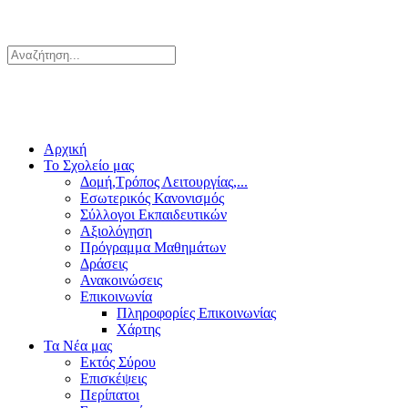
Αρχική
Το Σχολείο μας
Δομή,Τρόπος Λειτουργίας,...
Εσωτερικός Κανονισμός
Σύλλογοι Εκπαιδευτικών
Αξιολόγηση
Πρόγραμμα Μαθημάτων
Δράσεις
Ανακοινώσεις
Επικοινωνία
Πληροφορίες Επικοινωνίας
Χάρτης
Τα Νέα μας
Εκτός Σύρου
Επισκέψεις
Περίπατοι