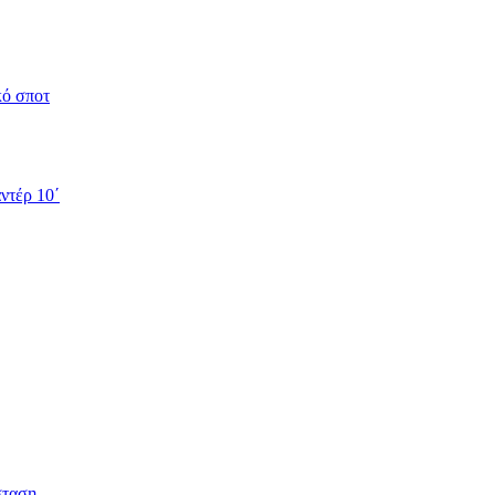
κό σποτ
ντέρ 10΄
σταση