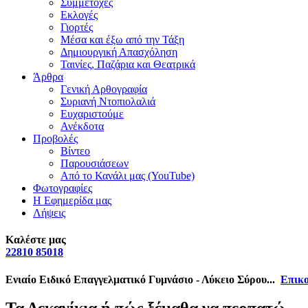
Συμμετοχές
Εκλογές
Γιορτές
Μέσα και έξω από την Τάξη
Δημιουργική Απασχόληση
Ταινίες, Παζάρια και Θεατρικά
Άρθρα
Γενική Αρθογραφία
Συριανή Ντοπιολαλιά
Ευχαριστούμε
Ανέκδοτα
Προβολές
Βίντεο
Παρουσιάσεων
Από το Κανάλι μας (YouTube)
Φωτογραφίες
Η Εφημερίδα μας
Λήψεις
Καλέστε μας
22810 85018
Ενιαίο Ειδικό Επαγγελματικό Γυμνάσιο - Λύκειο Σύρου...
Επικο