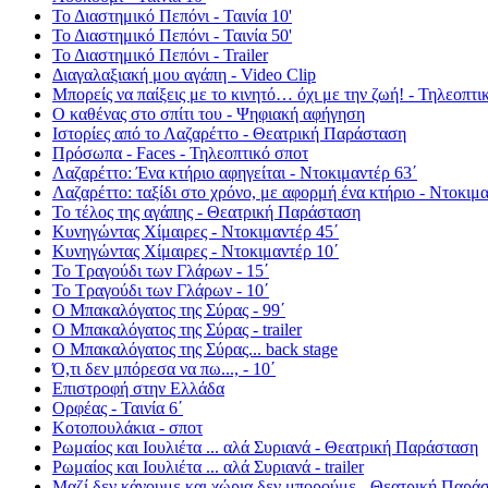
Το Διαστημικό Πεπόνι - Ταινία 10'
Το Διαστημικό Πεπόνι - Ταινία 50'
Το Διαστημικό Πεπόνι - Trailer
Διαγαλαξιακή μου αγάπη - Video Clip
Μπορείς να παίξεις με το κινητό… όχι με την ζωή! - Τηλεοπτι
Ο καθένας στο σπίτι του - Ψηφιακή αφήγηση
Ιστορίες από το Λαζαρέττο - Θεατρική Παράσταση
Πρόσωπα - Faces - Τηλεοπτικό σποτ
Λαζαρέττο: Ένα κτήριο αφηγείται - Ντοκιμαντέρ 63΄
Λαζαρέττο: ταξίδι στο χρόνο, με αφορμή ένα κτήριο - Ντοκιμα
Το τέλος της αγάπης - Θεατρική Παράσταση
Κυνηγώντας Χίμαιρες - Ντοκιμαντέρ 45΄
Κυνηγώντας Χίμαιρες - Ντοκιμαντέρ 10΄
Το Τραγούδι των Γλάρων - 15΄
Το Τραγούδι των Γλάρων - 10΄
Ο Μπακαλόγατος της Σύρας - 99΄
Ο Μπακαλόγατος της Σύρας - trailer
Ο Μπακαλόγατος της Σύρας... back stage
Ό,τι δεν μπόρεσα να πω..., - 10΄
Επιστροφή στην Ελλάδα
Ορφέας - Ταινία 6΄
Κοτοπουλάκια - σποτ
Ρωμαίος και Ιουλιέτα ... αλά Συριανά - Θεατρική Παράσταση
Ρωμαίος και Ιουλιέτα ... αλά Συριανά - trailer
Μαζί δεν κάνουμε και χώρια δεν μπορούμε - Θεατρική Παρά