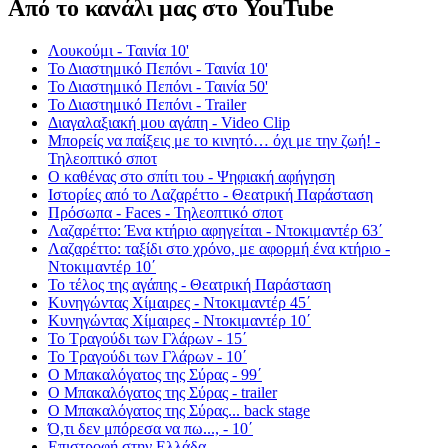
Από το κανάλι μας στο YouTube
Λουκούμι - Ταινία 10'
Το Διαστημικό Πεπόνι - Ταινία 10'
Το Διαστημικό Πεπόνι - Ταινία 50'
Το Διαστημικό Πεπόνι - Trailer
Διαγαλαξιακή μου αγάπη - Video Clip
Μπορείς να παίξεις με το κινητό… όχι με την ζωή! -
Τηλεοπτικό σποτ
Ο καθένας στο σπίτι του - Ψηφιακή αφήγηση
Ιστορίες από το Λαζαρέττο - Θεατρική Παράσταση
Πρόσωπα - Faces - Τηλεοπτικό σποτ
Λαζαρέττο: Ένα κτήριο αφηγείται - Ντοκιμαντέρ 63΄
Λαζαρέττο: ταξίδι στο χρόνο, με αφορμή ένα κτήριο -
Ντοκιμαντέρ 10΄
Το τέλος της αγάπης - Θεατρική Παράσταση
Κυνηγώντας Χίμαιρες - Ντοκιμαντέρ 45΄
Κυνηγώντας Χίμαιρες - Ντοκιμαντέρ 10΄
Το Τραγούδι των Γλάρων - 15΄
Το Τραγούδι των Γλάρων - 10΄
Ο Μπακαλόγατος της Σύρας - 99΄
Ο Μπακαλόγατος της Σύρας - trailer
Ο Μπακαλόγατος της Σύρας... back stage
Ό,τι δεν μπόρεσα να πω..., - 10΄
Επιστροφή στην Ελλάδα