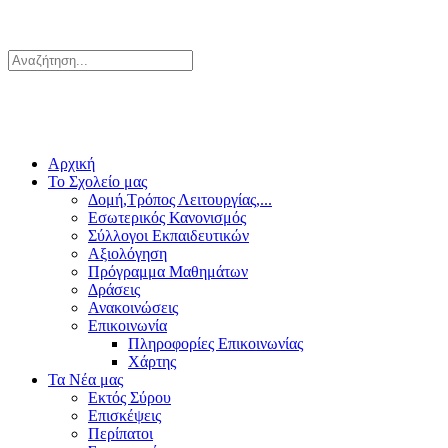
Αρχική
Το Σχολείο μας
Δομή,Τρόπος Λειτουργίας,...
Εσωτερικός Κανονισμός
Σύλλογοι Εκπαιδευτικών
Αξιολόγηση
Πρόγραμμα Μαθημάτων
Δράσεις
Ανακοινώσεις
Επικοινωνία
Πληροφορίες Επικοινωνίας
Χάρτης
Τα Νέα μας
Εκτός Σύρου
Επισκέψεις
Περίπατοι