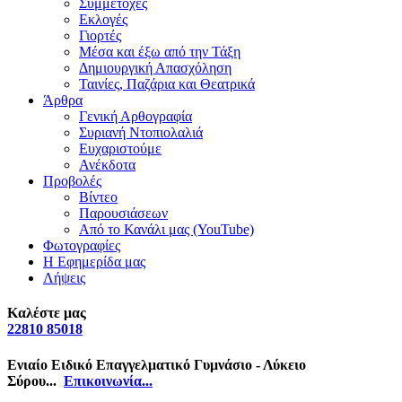
Συμμετοχές
Εκλογές
Γιορτές
Μέσα και έξω από την Τάξη
Δημιουργική Απασχόληση
Ταινίες, Παζάρια και Θεατρικά
Άρθρα
Γενική Αρθογραφία
Συριανή Ντοπιολαλιά
Ευχαριστούμε
Ανέκδοτα
Προβολές
Βίντεο
Παρουσιάσεων
Από το Κανάλι μας (YouTube)
Φωτογραφίες
Η Εφημερίδα μας
Λήψεις
Καλέστε μας
22810 85018
Ενιαίο Ειδικό Επαγγελματικό Γυμνάσιο - Λύκειο
Σύρου...
Επικοινωνία...