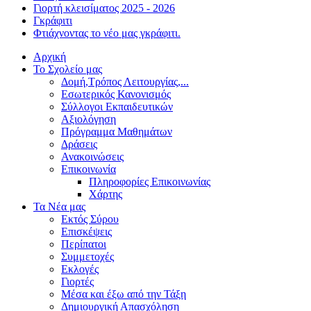
Γιορτή κλεισίματος 2025 - 2026
Γκράφιτι
Φτιάχνοντας το νέο μας γκράφιτι.
Αρχική
Το Σχολείο μας
Δομή,Τρόπος Λειτουργίας,...
Εσωτερικός Κανονισμός
Σύλλογοι Εκπαιδευτικών
Αξιολόγηση
Πρόγραμμα Μαθημάτων
Δράσεις
Ανακοινώσεις
Επικοινωνία
Πληροφορίες Επικοινωνίας
Χάρτης
Τα Νέα μας
Εκτός Σύρου
Επισκέψεις
Περίπατοι
Συμμετοχές
Εκλογές
Γιορτές
Μέσα και έξω από την Τάξη
Δημιουργική Απασχόληση