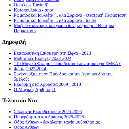
Ορφέας - Ταινία 6΄
Κοτοπουλάκια - σποτ
Ρωμαίος και Ιουλιέτα ... αλά Συριανά - Θεατρική Παράσταση
Ρωμαίος και Ιουλιέτα ... αλά Συριανά - trailer
Μαζί δεν κάνουμε και χώρια δεν μπορούμε - Θεατρική
Παράσταση
Δημοφιλή
Εκπαιδευτική Επίσκεψη στη Σίφνο - 2023
Μαθητικές Εκλογές 2023-2024
"Το Μαγικό Φίλτρο" εκπαιδευτικό λογισμικό για ΣΜΕΑΕ
Φύσις 2023-2024
Συνέντευξη με τον Πρόεδρο και τον Αντιπρόεδρο του
5μελούς
Εκδρομή στα Χρούσσα 2009 - 2010
Ο Μαγικός Αριθμός Π
Τελευταία Νέα
Σύλλογος Εκπαιδευτικών 2025-2026
Προγράμματα και Δράσεις 2025-2026
Οδός Ανθέων - δεκάλεπτη ταινία μυθοπλασίας
Οδός Ανθέων