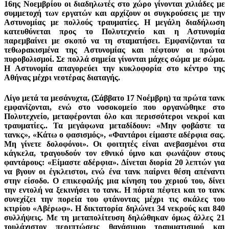
16ης Νοεμβρίου οι διαδηλωτές στο χώρο γίνονται χιλιάδες με
συμμετοχή των εργατών και αρχίζουν οι συγκρούσεις με την
Αστυνομίας με πολλούς τραυματίες. Η μεγάλη διαδήλωση
κατευθύνεται προς το Πολυτεχνείο και η Αστυνομία
παρεμβαίνει με σκοπό να τη σταματήσει. Εμφανίζονται τα
τεθωρακισμένα της Αστυνομίας και πέφτουν οι πρώτοι
πυροβολισμοί. Σε πολλά σημεία γίνονται μάχες σώμα με σώμα.
Η Αστυνομία απαγορεύει την κυκλοφορία στο κέντρο της
Αθήνας μέχρι νεοτέρας διαταγής.
Λίγο μετά τα μεσάνυχτα, (Σάββατο 17 Νοέμβρη) τα πρώτα τανκ
εμφανίζονται, ενώ στο νοσοκομείο που οργανώθηκε στο
Πολυτεχνείο, μεταφέρονται όλο και περισσότεροι νεκροί και
τραυματίες.. Τα μεγάφωνα μεταδίδουν: «Μην φοβάστε τα
τανκς», «Κάτω ο φασισμός», «Φαντάροι είμαστε αδέρφια σας.
Μη γίνετε δολοφόνοι». Οι φοιτητές είναι ανεβασμένοι στα
κάγκελα, τραγουδούν τον εθνικό ύμνο και φωνάζουν στους
φαντάρους: «Είμαστε αδέρφια». Δίνεται διορία 20 λεπτών για
να βγουν οι έγκλειστοι, ενώ ένα τανκ παίρνει θέση απέναντι
στην είσοδο. Ο επικεφαλής μια κίνηση του χεριού του, δίνει
την εντολή να ξεκινήσει το τανκ. Η πόρτα πέφτει και το τανκ
συνεχίζει την πορεία του φτάνοντας μέχρι τις σκάλες του
κτιρίου «Αβέρωφ». Η δικτατορία δηλώνει 34 νεκρούς και 840
συλλήψεις. Με τη μεταπολίτευση δηλώθηκαν όμως άλλες 21
τουλάχιστον περιπτώσεις θανάσιμου τραυματισμού και