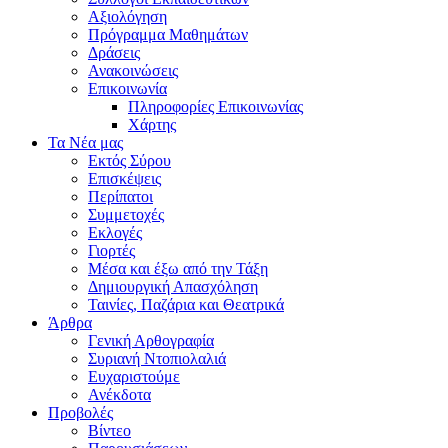
Αξιολόγηση
Πρόγραμμα Μαθημάτων
Δράσεις
Ανακοινώσεις
Επικοινωνία
Πληροφορίες Επικοινωνίας
Χάρτης
Τα Νέα μας
Εκτός Σύρου
Επισκέψεις
Περίπατοι
Συμμετοχές
Εκλογές
Γιορτές
Μέσα και έξω από την Τάξη
Δημιουργική Απασχόληση
Ταινίες, Παζάρια και Θεατρικά
Άρθρα
Γενική Αρθογραφία
Συριανή Ντοπιολαλιά
Ευχαριστούμε
Ανέκδοτα
Προβολές
Βίντεο