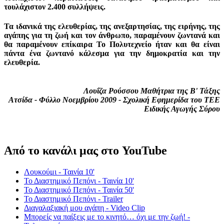
τουλάχιστον 2.400 συλλήψεις.
Τα ιδανικά της ελευθερίας, της ανεξαρτησίας, της ειρήνης, της
αγάπης για τη ζωή και τον άνθρωπο, παραμένουν ζωντανά και
θα παραμένουν επίκαιρα Το Πολυτεχνείο ήταν και θα είναι
πάντα ένα ζωντανό κάλεσμα για την δημοκρατία και την
ελευθερία.
Λουΐζα Ρούσσου Μαθήτρια της Β' Τάξης
Ατσίδα - Φύλλο Νοεμβρίου 2009 - Σχολική Εφημερίδα του ΤΕΕ
Ειδικής Αγωγής Σύρου
Από το κανάλι μας στο YouTube
Λουκούμι - Ταινία 10'
Το Διαστημικό Πεπόνι - Ταινία 10'
Το Διαστημικό Πεπόνι - Ταινία 50'
Το Διαστημικό Πεπόνι - Trailer
Διαγαλαξιακή μου αγάπη - Video Clip
Μπορείς να παίξεις με το κινητό… όχι με την ζωή! -