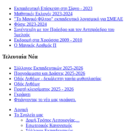
Εκπαιδευτική Επίσκεψη στη Σίφνο - 2023
Μαθητικές Εκλογές 2023-2024
"Το Μαγικό Φίλτρο" εκπαιδευτικό λογισμικό για ΣΜΕΑΕ
Φύσις 2023-2024
Συνέντευξη με τον Πρόεδρο και τον Αντιπρόεδρο του
5μελούς
Εκδρομή στα Χρούσσα 2009 - 2010
Ο Μαγικός Αριθμός Π
Τελευταία Νέα
Σύλλογος Εκπαιδευτικών 2025-2026
Προγράμματα και Δράσεις 2025-2026
Οδός Ανθέων - δεκάλεπτη ταινία μυθοπλασίας
Οδός Ανθέων
Γιορτή κλεισίματος 2025 - 2026
Γκράφιτι
Φτιάχνοντας το νέο μας γκράφιτι.
Αρχική
Το Σχολείο μας
Δομή,Τρόπος Λειτουργίας,...
Εσωτερικός Κανονισμός
Σύλλογοι Εκπαιδευτικών