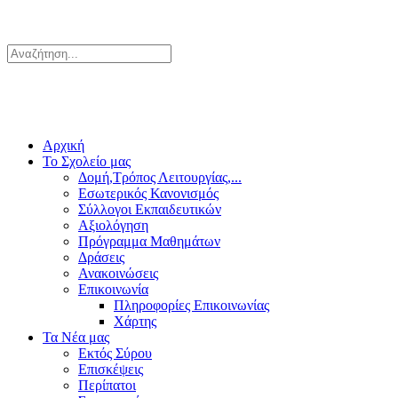
Αρχική
Το Σχολείο μας
Δομή,Τρόπος Λειτουργίας,...
Εσωτερικός Κανονισμός
Σύλλογοι Εκπαιδευτικών
Αξιολόγηση
Πρόγραμμα Μαθημάτων
Δράσεις
Ανακοινώσεις
Επικοινωνία
Πληροφορίες Επικοινωνίας
Χάρτης
Τα Νέα μας
Εκτός Σύρου
Επισκέψεις
Περίπατοι