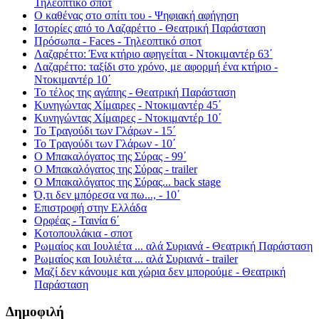
Τηλεοπτικό σποτ
Ο καθένας στο σπίτι του - Ψηφιακή αφήγηση
Ιστορίες από το Λαζαρέττο - Θεατρική Παράσταση
Πρόσωπα - Faces - Τηλεοπτικό σποτ
Λαζαρέττο: Ένα κτήριο αφηγείται - Ντοκιμαντέρ 63΄
Λαζαρέττο: ταξίδι στο χρόνο, με αφορμή ένα κτήριο -
Ντοκιμαντέρ 10΄
Το τέλος της αγάπης - Θεατρική Παράσταση
Κυνηγώντας Χίμαιρες - Ντοκιμαντέρ 45΄
Κυνηγώντας Χίμαιρες - Ντοκιμαντέρ 10΄
Το Τραγούδι των Γλάρων - 15΄
Το Τραγούδι των Γλάρων - 10΄
Ο Μπακαλόγατος της Σύρας - 99΄
Ο Μπακαλόγατος της Σύρας - trailer
Ο Μπακαλόγατος της Σύρας... back stage
Ό,τι δεν μπόρεσα να πω..., - 10΄
Επιστροφή στην Ελλάδα
Ορφέας - Ταινία 6΄
Κοτοπουλάκια - σποτ
Ρωμαίος και Ιουλιέτα ... αλά Συριανά - Θεατρική Παράσταση
Ρωμαίος και Ιουλιέτα ... αλά Συριανά - trailer
Μαζί δεν κάνουμε και χώρια δεν μπορούμε - Θεατρική
Παράσταση
Δημοφιλή