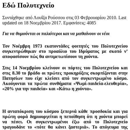
Εδώ Πολυτεχνείο
Συντάχθηκε από Λουΐζα Ρούσσου στις
03 Φεβρουαρίου 2010
. Last
updated on
18 Νοεμβρίου 2017
. Εμφανίσεις: 4085
Για να
θυμούνται οι παλιότεροι και να μαθαίνουν οι νέοι
Τον Νοέμβρη 1973 εκατοντάδες φοιτητές του Πολυτεχνείου
συγκεντρώθηκαν στο προαύλιο του Ιδρύματος με σκοπό ν’
αποφασίσουν πώς θα αντιμετωπίσουν τη χούντα.
Στις 14 Νοεμβρίου κλείνουν οι πόρτες του Πολυτεχνείου και
στις 8.30 το βράδυ οι πρώτες προκηρύξεις σκορπίζονται στην
Πατησίων που είχε κλείσει από τον συγκεντρωμένο κόσμο.
Ακούγονται τα πρώτα συνθήματα «Ψωμί-παιδεία-ελευθερία»,
«20% για την παιδεία» και «Κάτω η χούντα».
Η ανταπόκριση του κόσμου ξεπερνά κάθε προσδοκία και για
πρώτη φορά δημιουργείται η πεποίθηση ότι η χούντα μπορεί
να πέσει. Οι συγκεντρωμένοι έξω από το Πολυτεχνείο
τραγουδάνε το «πότε θα κάνει ξαστεριά». Το απόγευμα της