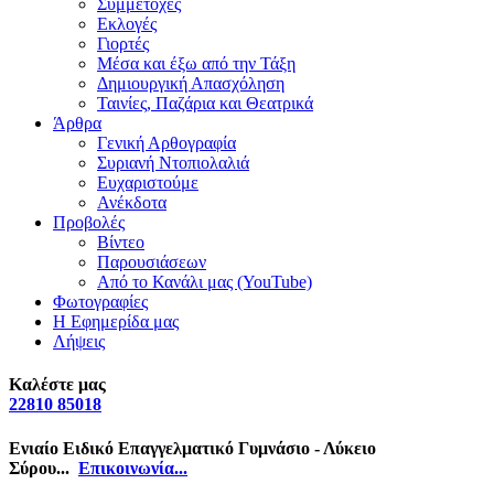
Συμμετοχές
Εκλογές
Γιορτές
Μέσα και έξω από την Τάξη
Δημιουργική Απασχόληση
Ταινίες, Παζάρια και Θεατρικά
Άρθρα
Γενική Αρθογραφία
Συριανή Ντοπιολαλιά
Ευχαριστούμε
Ανέκδοτα
Προβολές
Βίντεο
Παρουσιάσεων
Από το Κανάλι μας (YouTube)
Φωτογραφίες
Η Εφημερίδα μας
Λήψεις
Καλέστε μας
22810 85018
Ενιαίο Ειδικό Επαγγελματικό Γυμνάσιο - Λύκειο
Σύρου...
Επικοινωνία...