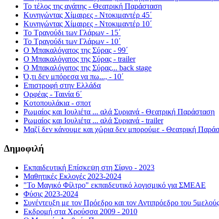
Το τέλος της αγάπης - Θεατρική Παράσταση
Κυνηγώντας Χίμαιρες - Ντοκιμαντέρ 45΄
Κυνηγώντας Χίμαιρες - Ντοκιμαντέρ 10΄
Το Τραγούδι των Γλάρων - 15΄
Το Τραγούδι των Γλάρων - 10΄
Ο Μπακαλόγατος της Σύρας - 99΄
Ο Μπακαλόγατος της Σύρας - trailer
Ο Μπακαλόγατος της Σύρας... back stage
Ό,τι δεν μπόρεσα να πω..., - 10΄
Επιστροφή στην Ελλάδα
Ορφέας - Ταινία 6΄
Κοτοπουλάκια - σποτ
Ρωμαίος και Ιουλιέτα ... αλά Συριανά - Θεατρική Παράσταση
Ρωμαίος και Ιουλιέτα ... αλά Συριανά - trailer
Μαζί δεν κάνουμε και χώρια δεν μπορούμε - Θεατρική Παρά
Δημοφιλή
Εκπαιδευτική Επίσκεψη στη Σίφνο - 2023
Μαθητικές Εκλογές 2023-2024
"Το Μαγικό Φίλτρο" εκπαιδευτικό λογισμικό για ΣΜΕΑΕ
Φύσις 2023-2024
Συνέντευξη με τον Πρόεδρο και τον Αντιπρόεδρο του 5μελού
Εκδρομή στα Χρούσσα 2009 - 2010