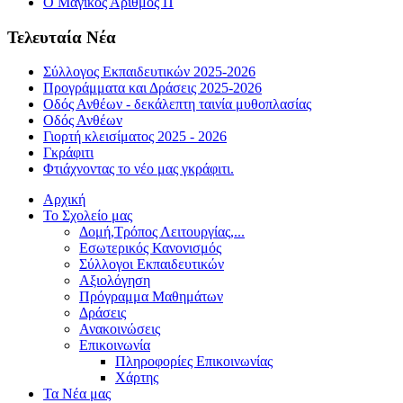
Ο Μαγικός Αριθμός Π
Τελευταία Νέα
Σύλλογος Εκπαιδευτικών 2025-2026
Προγράμματα και Δράσεις 2025-2026
Οδός Ανθέων - δεκάλεπτη ταινία μυθοπλασίας
Οδός Ανθέων
Γιορτή κλεισίματος 2025 - 2026
Γκράφιτι
Φτιάχνοντας το νέο μας γκράφιτι.
Αρχική
Το Σχολείο μας
Δομή,Τρόπος Λειτουργίας,...
Εσωτερικός Κανονισμός
Σύλλογοι Εκπαιδευτικών
Αξιολόγηση
Πρόγραμμα Μαθημάτων
Δράσεις
Ανακοινώσεις
Επικοινωνία
Πληροφορίες Επικοινωνίας
Χάρτης
Τα Νέα μας