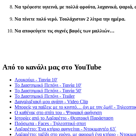
Να τρέφεστε υγιεινά, με πολλά φρούτα, λαχανικά, ψαριά, 
Να πίνετε πολύ νερό. Τουλάχιστον 2 λίτρα την ημέρα.
Να αποφεύγετε τις συχνές βαφές των μαλλιών…
Από το κανάλι μας στο YouTube
Λουκούμι - Ταινία 10'
Το Διαστημικό Πεπόνι - Ταινία 10'
Το Διαστημικό Πεπόνι - Ταινία 50'
Το Διαστημικό Πεπόνι - Trailer
Διαγαλαξιακή μου αγάπη - Video Clip
Μπορείς να παίξεις με το κινητό… όχι με την ζωή! - Τηλεοπτι
Ο καθένας στο σπίτι του - Ψηφιακή αφήγηση
Ιστορίες από το Λαζαρέττο - Θεατρική Παράσταση
Πρόσωπα - Faces - Τηλεοπτικό σποτ
Λαζαρέττο: Ένα κτήριο αφηγείται - Ντοκιμαντέρ 63΄
Λαζαρέττο: ταξίδι στο χρόνο, με αφορμή ένα κτήριο - Ντοκιμα