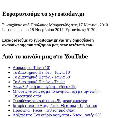
Ευχαριστούμε το syrostoday.gr
Συντάχθηκε από Παυλάκος Μαυροειδής στις
17 Μαρτίου 2010
.
Last updated on
18 Νοεμβρίου 2017
. Εμφανίσεις: 5130
Ευχαριστούμε το syrostoday.gr για την δημοσίευση
ανακοίνωσης του παζαριού μας στον ιστότοπό του.
Από το κανάλι μας στο YouTube
Λουκούμι - Ταινία 10'
Το Διαστημικό Πεπόνι - Ταινία 10'
Το Διαστημικό Πεπόνι - Ταινία 50'
Το Διαστημικό Πεπόνι - Trailer
Διαγαλαξιακή μου αγάπη - Video Clip
Μπορείς να παίξεις με το κινητό… όχι με την ζωή! -
Τηλεοπτικό σποτ
Ο καθένας στο σπίτι του - Ψηφιακή αφήγηση
Ιστορίες από το Λαζαρέττο - Θεατρική Παράσταση
Πρόσωπα - Faces - Τηλεοπτικό σποτ
Λαζαρέττο: Ένα κτήριο αφηγείται - Ντοκιμαντέρ 63΄