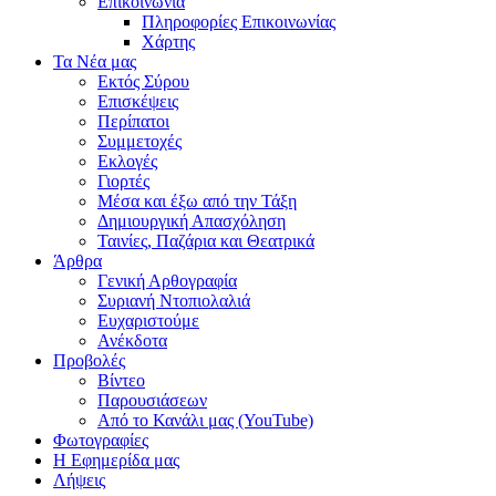
Επικοινωνία
Πληροφορίες Επικοινωνίας
Χάρτης
Τα Νέα μας
Εκτός Σύρου
Επισκέψεις
Περίπατοι
Συμμετοχές
Εκλογές
Γιορτές
Μέσα και έξω από την Τάξη
Δημιουργική Απασχόληση
Ταινίες, Παζάρια και Θεατρικά
Άρθρα
Γενική Αρθογραφία
Συριανή Ντοπιολαλιά
Ευχαριστούμε
Ανέκδοτα
Προβολές
Βίντεο
Παρουσιάσεων
Από το Κανάλι μας (YouTube)
Φωτογραφίες
Η Εφημερίδα μας
Λήψεις