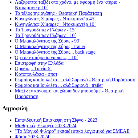
Λαζαρέττο: ταξίδι στο χρόνο, με αφορμή ένα κτήριο -
Ντοκιμαντέρ 10΄
Το τέλος της αγάπης - Θεατρική Παράσταση
Κυνηγώντας Χίμαιρες - Ντοκιμαντέρ 45΄
Κυνηγώντας Χίμαιρες - Ντοκιμαντέρ 10΄
Το Τραγούδι των Γλάρων - 15΄
Το Τραγούδι των Γλάρων - 10΄
Ο Μπακαλόγατος της Σύρας - 99΄
Ο Μπακαλόγατος της Σύρας - trailer
Ο Μπακαλόγατος της Σύρας... back stage
Ό,τι δεν μπόρεσα να πω..., - 10΄
Επιστροφή στην Ελλάδα
Ορφέας - Ταινία 6΄
Κοτοπουλάκια - σποτ
Ρωμαίος και Ιουλιέτα ... αλά Συριανά - Θεατρική Παράσταση
Ρωμαίος και Ιουλιέτα ... αλά Συριανά - trailer
Μαζί δεν κάνουμε και χώρια δεν μπορούμε - Θεατρική
Παράσταση
Δημοφιλή
Εκπαιδευτική Επίσκεψη στη Σίφνο - 2023
Μαθητικές Εκλογές 2023-2024
"Το Μαγικό Φίλτρο" εκπαιδευτικό λογισμικό για ΣΜΕΑΕ
Φύσις 2023-2024