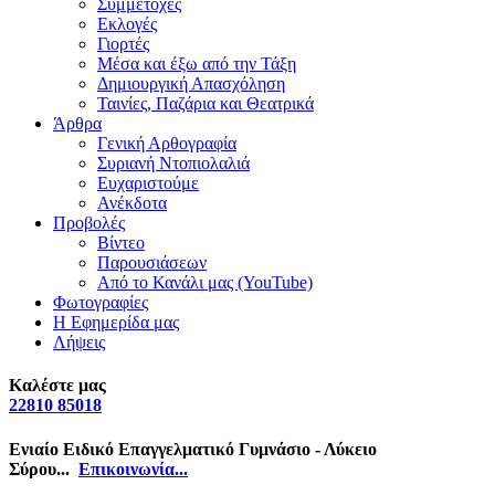
Συμμετοχές
Εκλογές
Γιορτές
Μέσα και έξω από την Τάξη
Δημιουργική Απασχόληση
Ταινίες, Παζάρια και Θεατρικά
Άρθρα
Γενική Αρθογραφία
Συριανή Ντοπιολαλιά
Ευχαριστούμε
Ανέκδοτα
Προβολές
Βίντεο
Παρουσιάσεων
Από το Κανάλι μας (YouTube)
Φωτογραφίες
Η Εφημερίδα μας
Λήψεις
Καλέστε μας
22810 85018
Ενιαίο Ειδικό Επαγγελματικό Γυμνάσιο - Λύκειο
Σύρου...
Επικοινωνία...