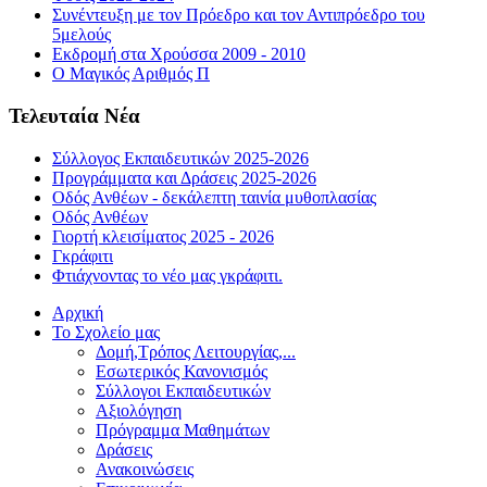
Συνέντευξη με τον Πρόεδρο και τον Αντιπρόεδρο του
5μελούς
Εκδρομή στα Χρούσσα 2009 - 2010
Ο Μαγικός Αριθμός Π
Τελευταία Νέα
Σύλλογος Εκπαιδευτικών 2025-2026
Προγράμματα και Δράσεις 2025-2026
Οδός Ανθέων - δεκάλεπτη ταινία μυθοπλασίας
Οδός Ανθέων
Γιορτή κλεισίματος 2025 - 2026
Γκράφιτι
Φτιάχνοντας το νέο μας γκράφιτι.
Αρχική
Το Σχολείο μας
Δομή,Τρόπος Λειτουργίας,...
Εσωτερικός Κανονισμός
Σύλλογοι Εκπαιδευτικών
Αξιολόγηση
Πρόγραμμα Μαθημάτων
Δράσεις
Ανακοινώσεις