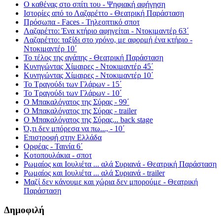
Ο καθένας στο σπίτι του - Ψηφιακή αφήγηση
Ιστορίες από το Λαζαρέττο - Θεατρική Παράσταση
Πρόσωπα - Faces - Τηλεοπτικό σποτ
Λαζαρέττο: Ένα κτήριο αφηγείται - Ντοκιμαντέρ 63΄
Λαζαρέττο: ταξίδι στο χρόνο, με αφορμή ένα κτήριο -
Ντοκιμαντέρ 10΄
Το τέλος της αγάπης - Θεατρική Παράσταση
Κυνηγώντας Χίμαιρες - Ντοκιμαντέρ 45΄
Κυνηγώντας Χίμαιρες - Ντοκιμαντέρ 10΄
Το Τραγούδι των Γλάρων - 15΄
Το Τραγούδι των Γλάρων - 10΄
Ο Μπακαλόγατος της Σύρας - 99΄
Ο Μπακαλόγατος της Σύρας - trailer
Ο Μπακαλόγατος της Σύρας... back stage
Ό,τι δεν μπόρεσα να πω..., - 10΄
Επιστροφή στην Ελλάδα
Ορφέας - Ταινία 6΄
Κοτοπουλάκια - σποτ
Ρωμαίος και Ιουλιέτα ... αλά Συριανά - Θεατρική Παράσταση
Ρωμαίος και Ιουλιέτα ... αλά Συριανά - trailer
Μαζί δεν κάνουμε και χώρια δεν μπορούμε - Θεατρική
Παράσταση
Δημοφιλή