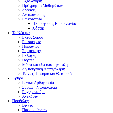
Αξιολόγηση
Πρόγραμμα Μαθημάτων
Δράσεις
Ανακοινώσεις
Επικοινωνία
Πληροφορίες Επικοινωνίας
Χάρτης
Τα Νέα μας
Εκτός Σύρου
Επισκέψεις
Περίπατοι
Συμμετοχές
Εκλογές
Γιορτές
Μέσα και έξω από την Τάξη
Δημιουργική Απασχόληση
Ταινίες, Παζάρια και Θεατρικά
Άρθρα
Γενική Αρθογραφία
Συριανή Ντοπιολαλιά
Ευχαριστούμε
Ανέκδοτα
Προβολές
Βίντεο
Παρουσιάσεων