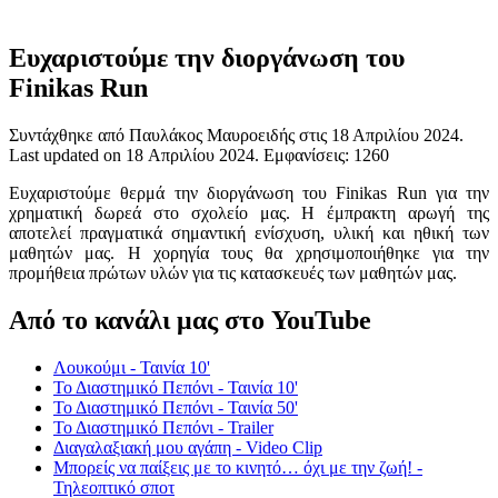
Ευχαριστούμε την διοργάνωση του
Finikas Run
Συντάχθηκε από Παυλάκος Μαυροειδής στις
18 Απριλίου 2024
.
Last updated on
18 Απριλίου 2024
. Εμφανίσεις: 1260
Ευχαριστούμε θερμά την διοργάνωση του Finikas Run για την
χρηματική δωρεά στο σχολείο μας. Η έμπρακτη αρωγή της
αποτελεί πραγματικά σημαντική ενίσχυση, υλική και ηθική των
μαθητών μας. Η χορηγία τους θα χρησιμοποιήθηκε για την
προμήθεια πρώτων υλών για τις κατασκευές των μαθητών μας.
Από το κανάλι μας στο YouTube
Λουκούμι - Ταινία 10'
Το Διαστημικό Πεπόνι - Ταινία 10'
Το Διαστημικό Πεπόνι - Ταινία 50'
Το Διαστημικό Πεπόνι - Trailer
Διαγαλαξιακή μου αγάπη - Video Clip
Μπορείς να παίξεις με το κινητό… όχι με την ζωή! -
Τηλεοπτικό σποτ