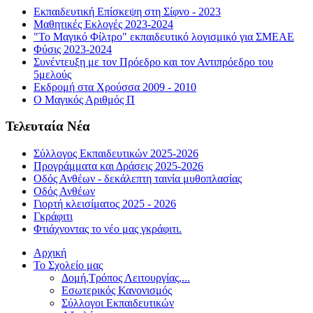
Εκπαιδευτική Επίσκεψη στη Σίφνο - 2023
Μαθητικές Εκλογές 2023-2024
"Το Μαγικό Φίλτρο" εκπαιδευτικό λογισμικό για ΣΜΕΑΕ
Φύσις 2023-2024
Συνέντευξη με τον Πρόεδρο και τον Αντιπρόεδρο του
5μελούς
Εκδρομή στα Χρούσσα 2009 - 2010
Ο Μαγικός Αριθμός Π
Τελευταία Νέα
Σύλλογος Εκπαιδευτικών 2025-2026
Προγράμματα και Δράσεις 2025-2026
Οδός Ανθέων - δεκάλεπτη ταινία μυθοπλασίας
Οδός Ανθέων
Γιορτή κλεισίματος 2025 - 2026
Γκράφιτι
Φτιάχνοντας το νέο μας γκράφιτι.
Αρχική
Το Σχολείο μας
Δομή,Τρόπος Λειτουργίας,...
Εσωτερικός Κανονισμός
Σύλλογοι Εκπαιδευτικών