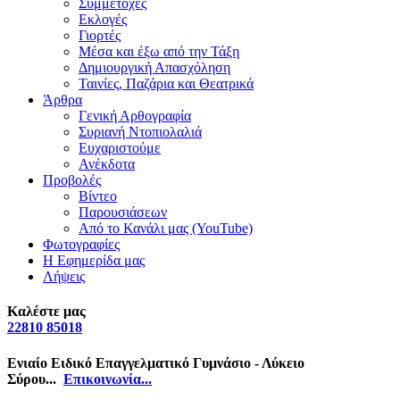
Συμμετοχές
Εκλογές
Γιορτές
Μέσα και έξω από την Τάξη
Δημιουργική Απασχόληση
Ταινίες, Παζάρια και Θεατρικά
Άρθρα
Γενική Αρθογραφία
Συριανή Ντοπιολαλιά
Ευχαριστούμε
Ανέκδοτα
Προβολές
Βίντεο
Παρουσιάσεων
Από το Κανάλι μας (YouTube)
Φωτογραφίες
Η Εφημερίδα μας
Λήψεις
Καλέστε μας
22810 85018
Ενιαίο Ειδικό Επαγγελματικό Γυμνάσιο - Λύκειο
Σύρου...
Επικοινωνία...