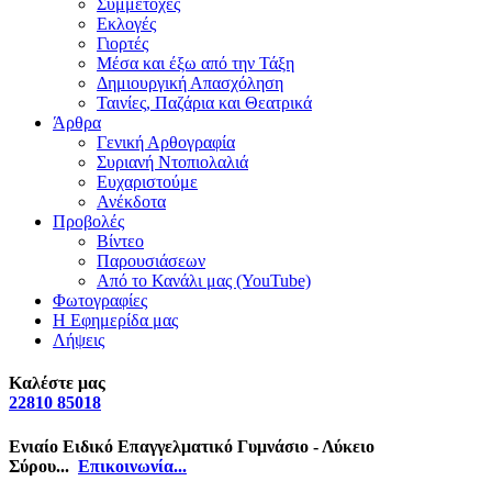
Συμμετοχές
Εκλογές
Γιορτές
Μέσα και έξω από την Τάξη
Δημιουργική Απασχόληση
Ταινίες, Παζάρια και Θεατρικά
Άρθρα
Γενική Αρθογραφία
Συριανή Ντοπιολαλιά
Ευχαριστούμε
Ανέκδοτα
Προβολές
Βίντεο
Παρουσιάσεων
Από το Κανάλι μας (YouTube)
Φωτογραφίες
Η Εφημερίδα μας
Λήψεις
Καλέστε μας
22810 85018
Ενιαίο Ειδικό Επαγγελματικό Γυμνάσιο - Λύκειο
Σύρου...
Επικοινωνία...