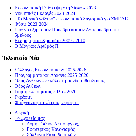
Εκπαιδευτική Επίσκεψη στη Σίφνο - 2023
Μαθητικές Εκλογές 2023-2024
"Το Μαγικό Φίλτρο" εκπαιδευτικό λογισμικό για ΣΜΕΑΕ
Φύσις 2023-2024
Συνέντευξη με τον Πρόεδρο και τον Αντιπρόεδρο του
5μελούς
Εκδρομή στα Χρούσσα 2009 - 2010
Ο Μαγικός Αριθμός Π
Τελευταία Νέα
Σύλλογος Εκπαιδευτικών 2025-2026
Προγράμματα και Δράσεις 2025-2026
Οδός Ανθέων - δεκάλεπτη ταινία μυθοπλασίας
Οδός Ανθέων
Γιορτή κλεισίματος 2025 - 2026
Γκράφιτι
Φτιάχνοντας το νέο μας γκράφιτι.
Αρχική
Το Σχολείο μας
Δομή,Τρόπος Λειτουργίας,...
Εσωτερικός Κανονισμός
Σύλλογοι Εκπαιδευτικών