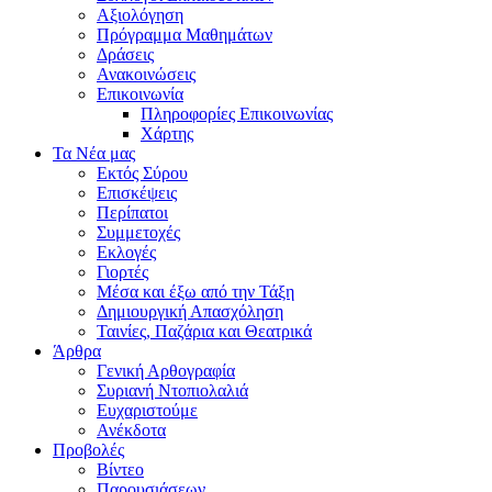
Αξιολόγηση
Πρόγραμμα Μαθημάτων
Δράσεις
Ανακοινώσεις
Επικοινωνία
Πληροφορίες Επικοινωνίας
Χάρτης
Τα Νέα μας
Εκτός Σύρου
Επισκέψεις
Περίπατοι
Συμμετοχές
Εκλογές
Γιορτές
Μέσα και έξω από την Τάξη
Δημιουργική Απασχόληση
Ταινίες, Παζάρια και Θεατρικά
Άρθρα
Γενική Αρθογραφία
Συριανή Ντοπιολαλιά
Ευχαριστούμε
Ανέκδοτα
Προβολές
Βίντεο
Παρουσιάσεων