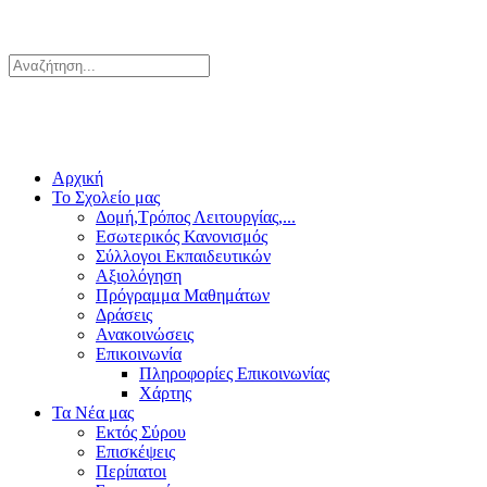
Αρχική
Το Σχολείο μας
Δομή,Τρόπος Λειτουργίας,...
Εσωτερικός Κανονισμός
Σύλλογοι Εκπαιδευτικών
Αξιολόγηση
Πρόγραμμα Μαθημάτων
Δράσεις
Ανακοινώσεις
Επικοινωνία
Πληροφορίες Επικοινωνίας
Χάρτης
Τα Νέα μας
Εκτός Σύρου
Επισκέψεις
Περίπατοι