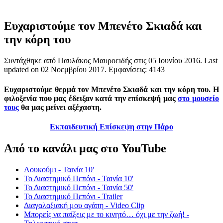
Ευχαριστούμε τον Μπενέτο Σκιαδά και
την κόρη του
Συντάχθηκε από Παυλάκος Μαυροειδής στις
05 Ιουνίου 2016
. Last
updated on
02 Νοεμβρίου 2017
. Εμφανίσεις: 4143
Ευχαριστούμε θερμά τον Μπενέτο Σκιαδά και την κόρη του. Η
φιλοξενία που μας έδειξαν κατά την επίσκεψή μας
στο μουσείο
τους
θα μας μείνει αξέχαστη.
Εκπαιδευτική Επίσκεψη στην Πάρο
Από το κανάλι μας στο YouTube
Λουκούμι - Ταινία 10'
Το Διαστημικό Πεπόνι - Ταινία 10'
Το Διαστημικό Πεπόνι - Ταινία 50'
Το Διαστημικό Πεπόνι - Trailer
Διαγαλαξιακή μου αγάπη - Video Clip
Μπορείς να παίξεις με το κινητό… όχι με την ζωή! -