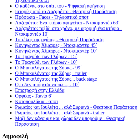
Τηλεοπτικό σποτ
Ο καθένας στο σπίτι του - Ψηφιακή αφήγηση
Ιστορίες από το Λαζαρέττο - Θεατρική Παράσταση
Πρόσωπα - Faces - Τηλεοπτικό σποτ
Λαζαρέττο: Ένα κτήριο αφηγείται - Ντοκιμαντέρ 63΄
Λαζαρέττο: ταξίδι στο χρόνο, με αφορμή ένα κτήριο -
Ντοκιμαντέρ 10΄
Το τέλος της αγάπης - Θεατρική Παράσταση
Κυνηγώντας Χίμαιρες - Ντοκιμαντέρ 45΄
Κυνηγώντας Χίμαιρες - Ντοκιμαντέρ 10΄
Το Τραγούδι των Γλάρων - 15΄
Το Τραγούδι των Γλάρων - 10΄
Ο Μπακαλόγατος της Σύρας - 99΄
Ο Μπακαλόγατος της Σύρας - trailer
Ο Μπακαλόγατος της Σύρας... back stage
Ό,τι δεν μπόρεσα να πω..., - 10΄
Επιστροφή στην Ελλάδα
Ορφέας - Ταινία 6΄
Κοτοπουλάκια - σποτ
Ρωμαίος και Ιουλιέτα ... αλά Συριανά - Θεατρική Παράσταση
Ρωμαίος και Ιουλιέτα ... αλά Συριανά - trailer
Μαζί δεν κάνουμε και χώρια δεν μπορούμε - Θεατρική
Παράσταση
Δημοφιλή