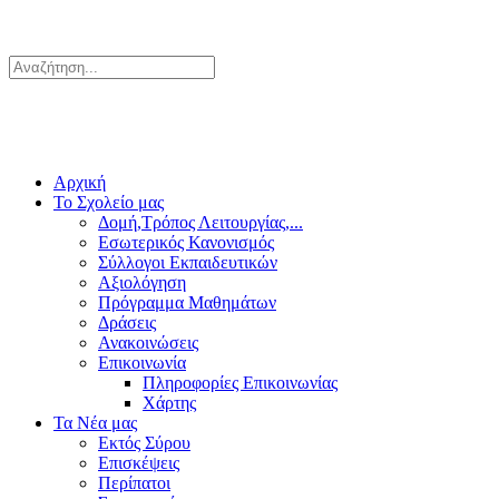
Αρχική
Το Σχολείο μας
Δομή,Τρόπος Λειτουργίας,...
Εσωτερικός Κανονισμός
Σύλλογοι Εκπαιδευτικών
Αξιολόγηση
Πρόγραμμα Μαθημάτων
Δράσεις
Ανακοινώσεις
Επικοινωνία
Πληροφορίες Επικοινωνίας
Χάρτης
Τα Νέα μας
Εκτός Σύρου
Επισκέψεις
Περίπατοι