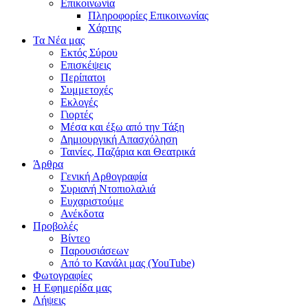
Επικοινωνία
Πληροφορίες Επικοινωνίας
Χάρτης
Τα Νέα μας
Εκτός Σύρου
Επισκέψεις
Περίπατοι
Συμμετοχές
Εκλογές
Γιορτές
Μέσα και έξω από την Τάξη
Δημιουργική Απασχόληση
Ταινίες, Παζάρια και Θεατρικά
Άρθρα
Γενική Αρθογραφία
Συριανή Ντοπιολαλιά
Ευχαριστούμε
Ανέκδοτα
Προβολές
Βίντεο
Παρουσιάσεων
Από το Κανάλι μας (YouTube)
Φωτογραφίες
Η Εφημερίδα μας
Λήψεις