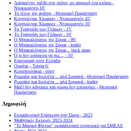
Λαζαρέττο: ταξίδι στο χρόνο, με αφορμή ένα κτήριο -
Ντοκιμαντέρ 10΄
Το τέλος της αγάπης - Θεατρική Παράσταση
Κυνηγώντας Χίμαιρες - Ντοκιμαντέρ 45΄
Κυνηγώντας Χίμαιρες - Ντοκιμαντέρ 10΄
Το Τραγούδι των Γλάρων - 15΄
Το Τραγούδι των Γλάρων - 10΄
Ο Μπακαλόγατος της Σύρας - 99΄
Ο Μπακαλόγατος της Σύρας - trailer
Ο Μπακαλόγατος της Σύρας... back stage
Ό,τι δεν μπόρεσα να πω..., - 10΄
Επιστροφή στην Ελλάδα
Ορφέας - Ταινία 6΄
Κοτοπουλάκια - σποτ
Ρωμαίος και Ιουλιέτα ... αλά Συριανά - Θεατρική Παράσταση
Ρωμαίος και Ιουλιέτα ... αλά Συριανά - trailer
Μαζί δεν κάνουμε και χώρια δεν μπορούμε - Θεατρική
Παράσταση
Δημοφιλή
Εκπαιδευτική Επίσκεψη στη Σίφνο - 2023
Μαθητικές Εκλογές 2023-2024
"Το Μαγικό Φίλτρο" εκπαιδευτικό λογισμικό για ΣΜΕΑΕ
Φύσις 2023-2024