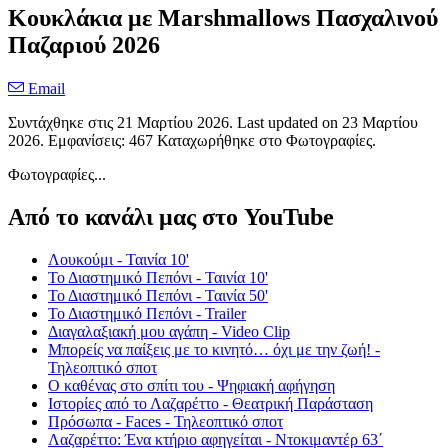
Κουκλάκια με Marshmallows Πασχαλινού
Παζαριού 2026
Email
Συντάχθηκε στις
21 Μαρτίου 2026
. Last updated on
23 Μαρτίου
2026
. Εμφανίσεις: 467 Καταχωρήθηκε στο Φωτογραφίες.
Φωτογραφίες...
Από το κανάλι μας στο YouTube
Λουκούμι - Ταινία 10'
Το Διαστημικό Πεπόνι - Ταινία 10'
Το Διαστημικό Πεπόνι - Ταινία 50'
Το Διαστημικό Πεπόνι - Trailer
Διαγαλαξιακή μου αγάπη - Video Clip
Μπορείς να παίξεις με το κινητό… όχι με την ζωή! -
Τηλεοπτικό σποτ
Ο καθένας στο σπίτι του - Ψηφιακή αφήγηση
Ιστορίες από το Λαζαρέττο - Θεατρική Παράσταση
Πρόσωπα - Faces - Τηλεοπτικό σποτ
Λαζαρέττο: Ένα κτήριο αφηγείται - Ντοκιμαντέρ 63΄