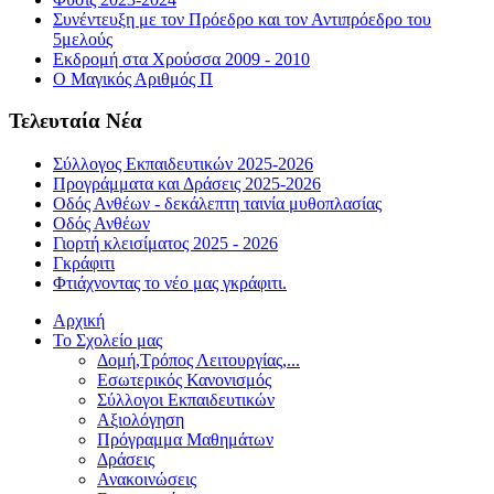
Συνέντευξη με τον Πρόεδρο και τον Αντιπρόεδρο του
5μελούς
Εκδρομή στα Χρούσσα 2009 - 2010
Ο Μαγικός Αριθμός Π
Τελευταία Νέα
Σύλλογος Εκπαιδευτικών 2025-2026
Προγράμματα και Δράσεις 2025-2026
Οδός Ανθέων - δεκάλεπτη ταινία μυθοπλασίας
Οδός Ανθέων
Γιορτή κλεισίματος 2025 - 2026
Γκράφιτι
Φτιάχνοντας το νέο μας γκράφιτι.
Αρχική
Το Σχολείο μας
Δομή,Τρόπος Λειτουργίας,...
Εσωτερικός Κανονισμός
Σύλλογοι Εκπαιδευτικών
Αξιολόγηση
Πρόγραμμα Μαθημάτων
Δράσεις
Ανακοινώσεις