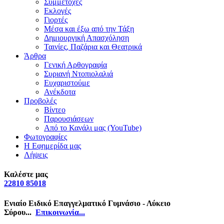
Συμμετοχές
Εκλογές
Γιορτές
Μέσα και έξω από την Τάξη
Δημιουργική Απασχόληση
Ταινίες, Παζάρια και Θεατρικά
Άρθρα
Γενική Αρθογραφία
Συριανή Ντοπιολαλιά
Ευχαριστούμε
Ανέκδοτα
Προβολές
Βίντεο
Παρουσιάσεων
Από το Κανάλι μας (YouTube)
Φωτογραφίες
Η Εφημερίδα μας
Λήψεις
Καλέστε μας
22810 85018
Ενιαίο Ειδικό Επαγγελματικό Γυμνάσιο - Λύκειο
Σύρου...
Επικοινωνία...