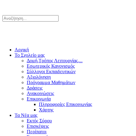
Αρχική
Το Σχολείο μας
Δομή,Τρόπος Λειτουργίας,...
Εσωτερικός Κανονισμός
Σύλλογοι Εκπαιδευτικών
Αξιολόγηση
Πρόγραμμα Μαθημάτων
Δράσεις
Ανακοινώσεις
Επικοινωνία
Πληροφορίες Επικοινωνίας
Χάρτης
Τα Νέα μας
Εκτός Σύρου
Επισκέψεις
Περίπατοι