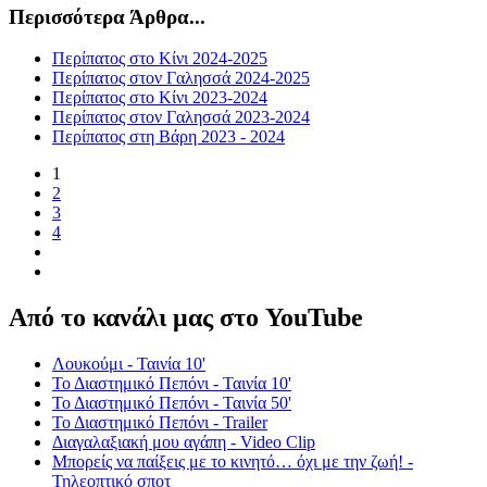
Περισσότερα Άρθρα...
Περίπατος στο Κίνι 2024-2025
Περίπατος στον Γαλησσά 2024-2025
Περίπατος στο Κίνι 2023-2024
Περίπατος στον Γαλησσά 2023-2024
Περίπατος στη Βάρη 2023 - 2024
1
2
3
4
Από το κανάλι μας στο YouTube
Λουκούμι - Ταινία 10'
Το Διαστημικό Πεπόνι - Ταινία 10'
Το Διαστημικό Πεπόνι - Ταινία 50'
Το Διαστημικό Πεπόνι - Trailer
Διαγαλαξιακή μου αγάπη - Video Clip
Μπορείς να παίξεις με το κινητό… όχι με την ζωή! -
Τηλεοπτικό σποτ