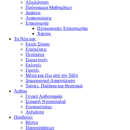
Αξιολόγηση
Πρόγραμμα Μαθημάτων
Δράσεις
Ανακοινώσεις
Επικοινωνία
Πληροφορίες Επικοινωνίας
Χάρτης
Τα Νέα μας
Εκτός Σύρου
Επισκέψεις
Περίπατοι
Συμμετοχές
Εκλογές
Γιορτές
Μέσα και έξω από την Τάξη
Δημιουργική Απασχόληση
Ταινίες, Παζάρια και Θεατρικά
Άρθρα
Γενική Αρθογραφία
Συριανή Ντοπιολαλιά
Ευχαριστούμε
Ανέκδοτα
Προβολές
Βίντεο
Παρουσιάσεων