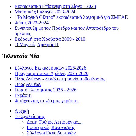
Εκπαιδευτική Επίσκεψη στη Σίφνο - 2023
Μαθητικές Εκλογές 2023-2024
"Το Μαγικό Φίλτρο" εκπαιδευτικό λογισμικό για ΣΜΕΑΕ
Φύσις 2023-2024
Συνέντευξη με τον Πρόεδρο και τον Αντιπρόεδρο του
5μελούς
Εκδρομή στα Χρούσσα 2009 - 2010
Ο Μαγικός Αριθμός Π
Τελευταία Νέα
Σύλλογος Εκπαιδευτικών 2025-2026
Προγράμματα και Δράσεις 2025-2026
Οδός Ανθέων - δεκάλεπτη ταινία μυθοπλασίας
Οδός Ανθέων
Γιορτή κλεισίματος 2025 - 2026
Γκράφιτι
Φτιάχνοντας το νέο μας γκράφιτι.
Αρχική
Το Σχολείο μας
Δομή,Τρόπος Λειτουργίας,...
Εσωτερικός Κανονισμός
Σύλλογοι Εκπαιδευτικών