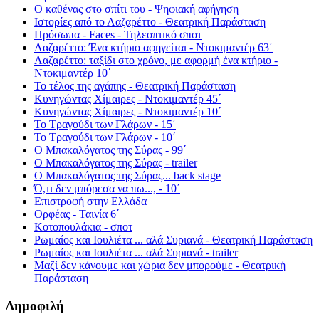
Ο καθένας στο σπίτι του - Ψηφιακή αφήγηση
Ιστορίες από το Λαζαρέττο - Θεατρική Παράσταση
Πρόσωπα - Faces - Τηλεοπτικό σποτ
Λαζαρέττο: Ένα κτήριο αφηγείται - Ντοκιμαντέρ 63΄
Λαζαρέττο: ταξίδι στο χρόνο, με αφορμή ένα κτήριο -
Ντοκιμαντέρ 10΄
Το τέλος της αγάπης - Θεατρική Παράσταση
Κυνηγώντας Χίμαιρες - Ντοκιμαντέρ 45΄
Κυνηγώντας Χίμαιρες - Ντοκιμαντέρ 10΄
Το Τραγούδι των Γλάρων - 15΄
Το Τραγούδι των Γλάρων - 10΄
Ο Μπακαλόγατος της Σύρας - 99΄
Ο Μπακαλόγατος της Σύρας - trailer
Ο Μπακαλόγατος της Σύρας... back stage
Ό,τι δεν μπόρεσα να πω..., - 10΄
Επιστροφή στην Ελλάδα
Ορφέας - Ταινία 6΄
Κοτοπουλάκια - σποτ
Ρωμαίος και Ιουλιέτα ... αλά Συριανά - Θεατρική Παράσταση
Ρωμαίος και Ιουλιέτα ... αλά Συριανά - trailer
Μαζί δεν κάνουμε και χώρια δεν μπορούμε - Θεατρική
Παράσταση
Δημοφιλή