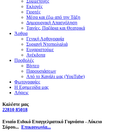
Συμμετοχές
Εκλογές
Γιορτές
Μέσα και έξω από την Τάξη
Δημιουργική Απασχόληση
Ταινίες, Παζάρια και Θεατρικά
Άρθρα
Γενική Αρθογραφία
Συριανή Ντοπιολαλιά
Ευχαριστούμε
Ανέκδοτα
Προβολές
Βίντεο
Παρουσιάσεων
Από το Κανάλι μας (YouTube)
Φωτογραφίες
Η Εφημερίδα μας
Λήψεις
Καλέστε μας
22810 85018
Ενιαίο Ειδικό Επαγγελματικό Γυμνάσιο - Λύκειο
Σύρου...
Επικοινωνία...