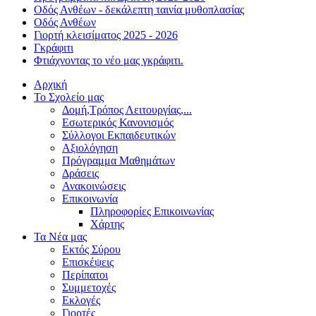
Οδός Ανθέων - δεκάλεπτη ταινία μυθοπλασίας
Οδός Ανθέων
Γιορτή κλεισίματος 2025 - 2026
Γκράφιτι
Φτιάχνοντας το νέο μας γκράφιτι.
Αρχική
Το Σχολείο μας
Δομή,Τρόπος Λειτουργίας,...
Εσωτερικός Κανονισμός
Σύλλογοι Εκπαιδευτικών
Αξιολόγηση
Πρόγραμμα Μαθημάτων
Δράσεις
Ανακοινώσεις
Επικοινωνία
Πληροφορίες Επικοινωνίας
Χάρτης
Τα Νέα μας
Εκτός Σύρου
Επισκέψεις
Περίπατοι
Συμμετοχές
Εκλογές
Γιορτές