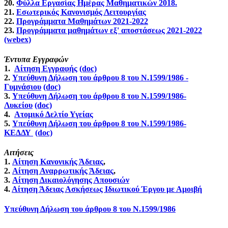
20.
Φύλλα Εργασίας Ημέρας Μαθηματικών 2018.
21.
Εσωτερικός Κανονισμός Λειτουργίας
22.
Προγράμματα Μαθημάτων 2021-2022
23.
Προγράμματα μαθημάτων εξ' αποστάσεως 2021-2022
(webex)
Έντυπα Εγγραφών
1.
Αίτηση Εγγραφής
(doc)
2.
Υπεύθυνη Δήλωση του άρθρου 8 του N.1599/1986 -
Γυμνάσιου
(doc)
3.
Υπεύθυνη Δήλωση του άρθρου 8 του N.1599/1986-
Λυκείου
(doc)
4.
Ατομικό Δελτίο Υγείας
5.
Υπεύθυνη Δήλωση του άρθρου 8 του N.1599/1986-
ΚΕΔΔΥ
(doc)
Αιτήσεις
1.
Αίτηση Κανονικής Άδειας
,
2.
Αίτηση Αναρρωτικής Άδειας
,
3.
Αίτηση Δικαιολόγησης Απουσιών
4.
Αίτηση Άδειας Ασκήσεως Ιδιωτικού Έργου με Αμοιβή
Υπεύθυνη Δήλωση του άρθρου 8 του N.1599/1986