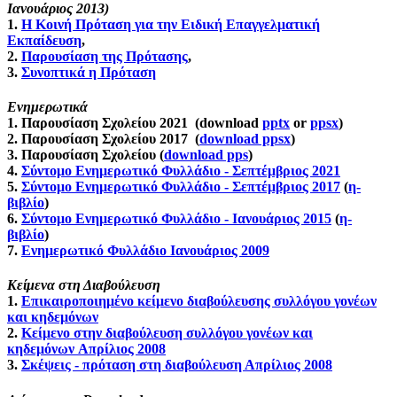
Ιανουάριος 2013)
1.
Η Κοινή Πρόταση για την Ειδική Επαγγελματική
Εκπαίδευση
,
2.
Παρουσίαση της Πρότασης
,
3.
Συνοπτικά η Πρόταση
Ενημερωτικά
1. Παρουσίαση Σχολείου 2021 (download
pptx
or
ppsx
)
2.
Παρουσίαση Σχολείου 2017 (
download ppsx
)
3. Παρουσίαση Σχολείου (
download pps
)
4.
Σύντομο Ενημερωτικό Φυλλάδιο - Σεπτέμβριος 2021
5.
Σύντομο Ενημερωτικό Φυλλάδιο - Σεπτέμβριος 2017
(
η-
βιβλίο
)
6.
Σύντομο Ενημερωτικό Φυλλάδιο - Ιανουάριος 2015
(
η-
βιβλίο
)
7.
Ενημερωτικό Φυλλάδιο Ιανουάριος 2009
Κείμενα στη Διαβούλευση
1.
Επικαιροποιημένο κείμενο διαβούλευσης συλλόγου γονέων
και κηδεμόνων
2.
Κείμενο στην διαβούλευση συλλόγου γονέων και
κηδεμόνων Απρίλιος 2008
3.
Σκέψεις - πρόταση στη διαβούλευση Απρίλιος 2008