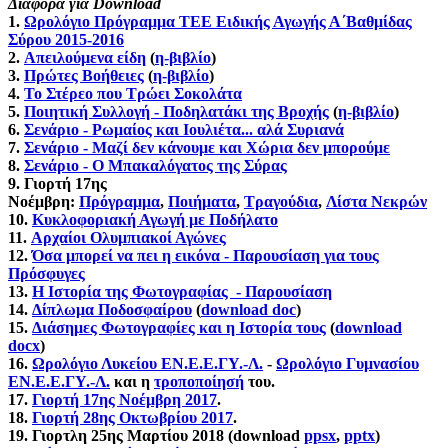
Διάφορα για Download
1.
Ωρολόγιο
Πρόγραμμα TEE Ειδικής Αγωγής Α΄Βαθμίδας
Σύρου 2015-2016
2.
Απειλούμενα είδη
(
η-βιβλίο
)
3.
Πρώτες Βοήθειες
(
η-βιβλίο
)
4.
Το Στέρεο που Τρώει Σοκολάτα
5.
Ποιητική Συλλογή - Ποδηλατάκι της Βροχής
(
η-βιβλίο
)
6.
Σενάριο - Ρωμαίος και Ιουλιέτα... αλά Συριανά
7.
Σενάριο - Μαζί δεν κάνουμε και Χώρια δεν μπορούμε
8.
Σενάριο - Ο Μπακαλόγατος της Σύρας
9. Γιορτή 17ης
Νοέμβρη:
Πρόγραμμα
,
Ποιήματα
,
Τραγούδια
,
Λίστα Νεκρών
10.
Κυκλοφοριακή Αγωγή με Ποδήλατο
11.
Αρχαίοι Ολυμπιακοί Αγώνες
12.
Όσα μπορεί να πει η εικόνα - Παρουσίαση για τους
Πρόσφυγες
13.
Η Ιστορία της Φωτογραφίας - Παρουσίαση
14.
Δίπλωμα Ποδοσφαίρου
(
download doc
)
15.
Διάσημες Φωτογραφίες και η Ιστορία τους
(
download
docx
)
16.
Ωρολόγιο Λυκείου ΕΝ.Ε.Ε.ΓΥ.-Λ.
-
Ωρολόγιο Γυμνασίου
ΕΝ.Ε.Ε.ΓΥ.-Λ.
και η
τροποποίησή
του.
17.
Γιορτή 17ης Νοέμβρη 2017
.
18.
Γιορτή 28ης Οκτωβρίου 2017
.
19. Γιορτλη 25ης Μαρτίου 2018 (download
ppsx
,
pptx
)