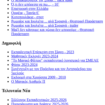
Ο Μπακαλόγατος της Σύρας... back stage
Ό,τι δεν μπόρεσα να πω..., - 10΄
Επιστροφή στην Ελλάδα
Ορφέας - Ταινία 6΄
Κοτοπουλάκια - σποτ
Ρωμαίος και Ιουλιέτα ... αλά Συριανά - Θεατρική Παράσταση
Ρωμαίος και Ιουλιέτα ... αλά Συριανά - trailer
Μαζί δεν κάνουμε και χώρια δεν μπορούμε - Θεατρική
Παράσταση
Δημοφιλή
Εκπαιδευτική Επίσκεψη στη Σίφνο - 2023
Μαθητικές Εκλογές 2023-2024
"Το Μαγικό Φίλτρο" εκπαιδευτικό λογισμικό για ΣΜΕΑΕ
Φύσις 2023-2024
Συνέντευξη με τον Πρόεδρο και τον Αντιπρόεδρο του
5μελούς
Εκδρομή στα Χρούσσα 2009 - 2010
Ο Μαγικός Αριθμός Π
Τελευταία Νέα
Σύλλογος Εκπαιδευτικών 2025-2026
Προγράμματα και Δράσεις 2025-2026