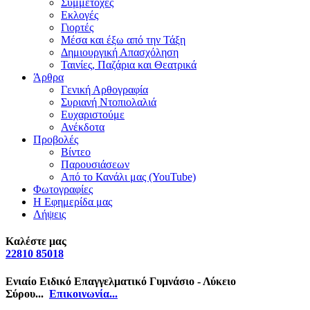
Συμμετοχές
Εκλογές
Γιορτές
Μέσα και έξω από την Τάξη
Δημιουργική Απασχόληση
Ταινίες, Παζάρια και Θεατρικά
Άρθρα
Γενική Αρθογραφία
Συριανή Ντοπιολαλιά
Ευχαριστούμε
Ανέκδοτα
Προβολές
Βίντεο
Παρουσιάσεων
Από το Κανάλι μας (YouTube)
Φωτογραφίες
Η Εφημερίδα μας
Λήψεις
Καλέστε μας
22810 85018
Ενιαίο Ειδικό Επαγγελματικό Γυμνάσιο - Λύκειο
Σύρου...
Επικοινωνία...