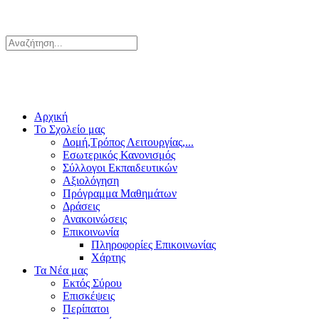
Αρχική
Το Σχολείο μας
Δομή,Τρόπος Λειτουργίας,...
Εσωτερικός Κανονισμός
Σύλλογοι Εκπαιδευτικών
Αξιολόγηση
Πρόγραμμα Μαθημάτων
Δράσεις
Ανακοινώσεις
Επικοινωνία
Πληροφορίες Επικοινωνίας
Χάρτης
Τα Νέα μας
Εκτός Σύρου
Επισκέψεις
Περίπατοι