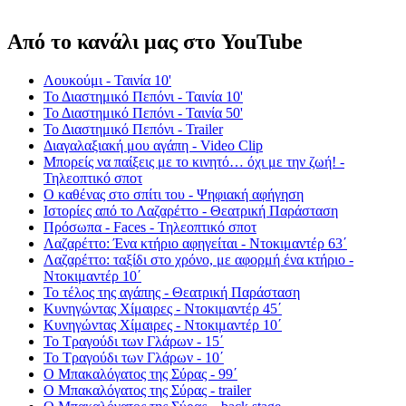
Από το κανάλι μας στο YouTube
Λουκούμι - Ταινία 10'
Το Διαστημικό Πεπόνι - Ταινία 10'
Το Διαστημικό Πεπόνι - Ταινία 50'
Το Διαστημικό Πεπόνι - Trailer
Διαγαλαξιακή μου αγάπη - Video Clip
Μπορείς να παίξεις με το κινητό… όχι με την ζωή! -
Τηλεοπτικό σποτ
Ο καθένας στο σπίτι του - Ψηφιακή αφήγηση
Ιστορίες από το Λαζαρέττο - Θεατρική Παράσταση
Πρόσωπα - Faces - Τηλεοπτικό σποτ
Λαζαρέττο: Ένα κτήριο αφηγείται - Ντοκιμαντέρ 63΄
Λαζαρέττο: ταξίδι στο χρόνο, με αφορμή ένα κτήριο -
Ντοκιμαντέρ 10΄
Το τέλος της αγάπης - Θεατρική Παράσταση
Κυνηγώντας Χίμαιρες - Ντοκιμαντέρ 45΄
Κυνηγώντας Χίμαιρες - Ντοκιμαντέρ 10΄
Το Τραγούδι των Γλάρων - 15΄
Το Τραγούδι των Γλάρων - 10΄
Ο Μπακαλόγατος της Σύρας - 99΄
Ο Μπακαλόγατος της Σύρας - trailer