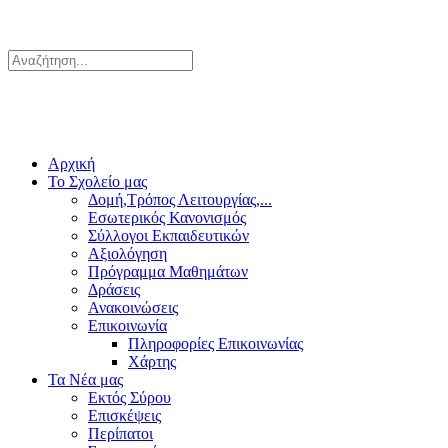
Αρχική
Το Σχολείο μας
Δομή,Τρόπος Λειτουργίας,...
Εσωτερικός Κανονισμός
Σύλλογοι Εκπαιδευτικών
Αξιολόγηση
Πρόγραμμα Μαθημάτων
Δράσεις
Ανακοινώσεις
Επικοινωνία
Πληροφορίες Επικοινωνίας
Χάρτης
Τα Νέα μας
Εκτός Σύρου
Επισκέψεις
Περίπατοι