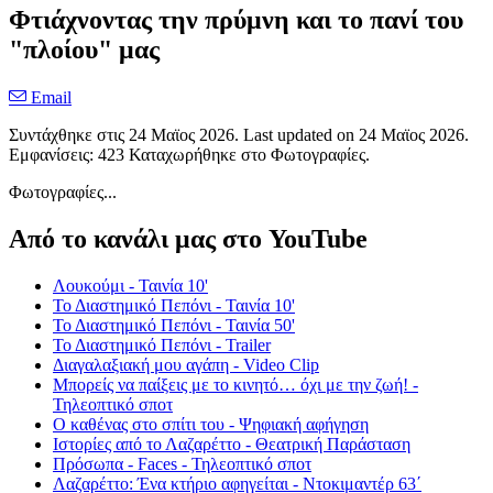
Φτιάχνοντας την πρύμνη και το πανί του
"πλοίου" μας
Email
Συντάχθηκε στις
24 Μαϊος 2026
. Last updated on
24 Μαϊος 2026
.
Εμφανίσεις: 423 Καταχωρήθηκε στο Φωτογραφίες.
Φωτογραφίες...
Από το κανάλι μας στο YouTube
Λουκούμι - Ταινία 10'
Το Διαστημικό Πεπόνι - Ταινία 10'
Το Διαστημικό Πεπόνι - Ταινία 50'
Το Διαστημικό Πεπόνι - Trailer
Διαγαλαξιακή μου αγάπη - Video Clip
Μπορείς να παίξεις με το κινητό… όχι με την ζωή! -
Τηλεοπτικό σποτ
Ο καθένας στο σπίτι του - Ψηφιακή αφήγηση
Ιστορίες από το Λαζαρέττο - Θεατρική Παράσταση
Πρόσωπα - Faces - Τηλεοπτικό σποτ
Λαζαρέττο: Ένα κτήριο αφηγείται - Ντοκιμαντέρ 63΄