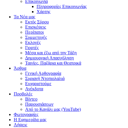
Επικοινωνία
Πληροφορίες Επικοινωνίας
Χάρτης
Τα Νέα μας
Εκτός Σύρου
Επισκέψεις
Περίπατοι
Συμμετοχές
Εκλογές
Γιορτές
Μέσα και έξω από την Τάξη
Δημιουργική Απασχόληση
Ταινίες, Παζάρια και Θεατρικά
Άρθρα
Γενική Αρθογραφία
Συριανή Ντοπιολαλιά
Ευχαριστούμε
Ανέκδοτα
Προβολές
Βίντεο
Παρουσιάσεων
Από το Κανάλι μας (YouTube)
Φωτογραφίες
Η Εφημερίδα μας
Λήψεις