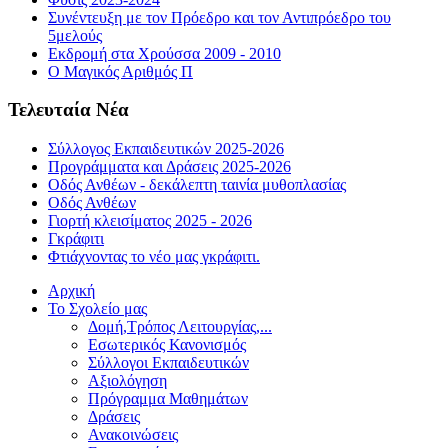
Συνέντευξη με τον Πρόεδρο και τον Αντιπρόεδρο του
5μελούς
Εκδρομή στα Χρούσσα 2009 - 2010
Ο Μαγικός Αριθμός Π
Τελευταία Νέα
Σύλλογος Εκπαιδευτικών 2025-2026
Προγράμματα και Δράσεις 2025-2026
Οδός Ανθέων - δεκάλεπτη ταινία μυθοπλασίας
Οδός Ανθέων
Γιορτή κλεισίματος 2025 - 2026
Γκράφιτι
Φτιάχνοντας το νέο μας γκράφιτι.
Αρχική
Το Σχολείο μας
Δομή,Τρόπος Λειτουργίας,...
Εσωτερικός Κανονισμός
Σύλλογοι Εκπαιδευτικών
Αξιολόγηση
Πρόγραμμα Μαθημάτων
Δράσεις
Ανακοινώσεις