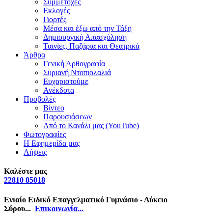
Συμμετοχές
Εκλογές
Γιορτές
Μέσα και έξω από την Τάξη
Δημιουργική Απασχόληση
Ταινίες, Παζάρια και Θεατρικά
Άρθρα
Γενική Αρθογραφία
Συριανή Ντοπιολαλιά
Ευχαριστούμε
Ανέκδοτα
Προβολές
Βίντεο
Παρουσιάσεων
Από το Κανάλι μας (YouTube)
Φωτογραφίες
Η Εφημερίδα μας
Λήψεις
Καλέστε μας
22810 85018
Ενιαίο Ειδικό Επαγγελματικό Γυμνάσιο - Λύκειο
Σύρου...
Επικοινωνία...