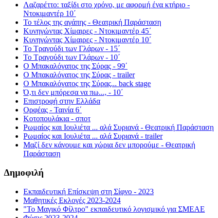
Λαζαρέττο: ταξίδι στο χρόνο, με αφορμή ένα κτήριο -
Ντοκιμαντέρ 10΄
Το τέλος της αγάπης - Θεατρική Παράσταση
Κυνηγώντας Χίμαιρες - Ντοκιμαντέρ 45΄
Κυνηγώντας Χίμαιρες - Ντοκιμαντέρ 10΄
Το Τραγούδι των Γλάρων - 15΄
Το Τραγούδι των Γλάρων - 10΄
Ο Μπακαλόγατος της Σύρας - 99΄
Ο Μπακαλόγατος της Σύρας - trailer
Ο Μπακαλόγατος της Σύρας... back stage
Ό,τι δεν μπόρεσα να πω..., - 10΄
Επιστροφή στην Ελλάδα
Ορφέας - Ταινία 6΄
Κοτοπουλάκια - σποτ
Ρωμαίος και Ιουλιέτα ... αλά Συριανά - Θεατρική Παράσταση
Ρωμαίος και Ιουλιέτα ... αλά Συριανά - trailer
Μαζί δεν κάνουμε και χώρια δεν μπορούμε - Θεατρική
Παράσταση
Δημοφιλή
Εκπαιδευτική Επίσκεψη στη Σίφνο - 2023
Μαθητικές Εκλογές 2023-2024
"Το Μαγικό Φίλτρο" εκπαιδευτικό λογισμικό για ΣΜΕΑΕ
Φύσις 2023-2024