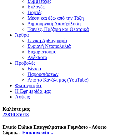
Συμμετοχές
Εκλογές
Γιορτές
Μέσα και έξω από την Τάξη
Δημιουργική Απασχόληση
Ταινίες, Παζάρια και Θεατρικά
Άρθρα
Γενική Αρθογραφία
Συριανή Ντοπιολαλιά
Ευχαριστούμε
Ανέκδοτα
Προβολές
Βίντεο
Παρουσιάσεων
Από το Κανάλι μας (YouTube)
Φωτογραφίες
Η Εφημερίδα μας
Λήψεις
Καλέστε μας
22810 85018
Ενιαίο Ειδικό Επαγγελματικό Γυμνάσιο - Λύκειο
Σύρου...
Επικοινωνία...