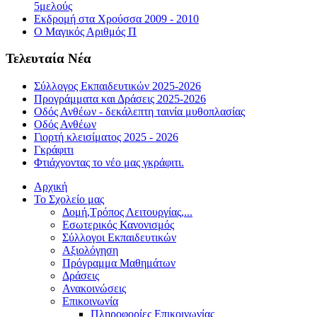
5μελούς
Εκδρομή στα Χρούσσα 2009 - 2010
Ο Μαγικός Αριθμός Π
Τελευταία Νέα
Σύλλογος Εκπαιδευτικών 2025-2026
Προγράμματα και Δράσεις 2025-2026
Οδός Ανθέων - δεκάλεπτη ταινία μυθοπλασίας
Οδός Ανθέων
Γιορτή κλεισίματος 2025 - 2026
Γκράφιτι
Φτιάχνοντας το νέο μας γκράφιτι.
Αρχική
Το Σχολείο μας
Δομή,Τρόπος Λειτουργίας,...
Εσωτερικός Κανονισμός
Σύλλογοι Εκπαιδευτικών
Αξιολόγηση
Πρόγραμμα Μαθημάτων
Δράσεις
Ανακοινώσεις
Επικοινωνία
Πληροφορίες Επικοινωνίας