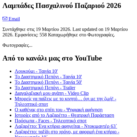
Λαμπάδες Πασχαλινού Παζαριού 2026
Email
Συντάχθηκε στις
19 Μαρτίου 2026
. Last updated on
19 Μαρτίου
2026
. Εμφανίσεις: 558 Καταχωρήθηκε στο Φωτογραφίες.
Φωτογραφίες...
Από το κανάλι μας στο YouTube
Λουκούμι - Ταινία 10'
Το Διαστημικό Πεπόνι - Ταινία 10'
Το Διαστημικό Πεπόνι - Ταινία 50'
Το Διαστημικό Πεπόνι - Trailer
Διαγαλαξιακή μου αγάπη - Video Clip
Μπορείς να παίξεις με το κινητό… όχι με την ζωή! -
Τηλεοπτικό σποτ
Ο καθένας στο σπίτι του - Ψηφιακή αφήγηση
Ιστορίες από το Λαζαρέττο - Θεατρική Παράσταση
Πρόσωπα - Faces - Τηλεοπτικό σποτ
Λαζαρέττο: Ένα κτήριο αφηγείται - Ντοκιμαντέρ 63΄
Λαζαρέττο: ταξίδι στο χρόνο, με αφορμή ένα κτήριο -