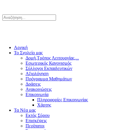
Αρχική
Το Σχολείο μας
Δομή,Τρόπος Λειτουργίας,...
Εσωτερικός Κανονισμός
Σύλλογοι Εκπαιδευτικών
Αξιολόγηση
Πρόγραμμα Μαθημάτων
Δράσεις
Ανακοινώσεις
Επικοινωνία
Πληροφορίες Επικοινωνίας
Χάρτης
Τα Νέα μας
Εκτός Σύρου
Επισκέψεις
Περίπατοι