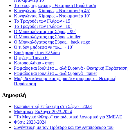
Ντοκιμαντέρ 10΄
Το τέλος της αγάπης - Θεατρική Παράσταση
Κυνηγώντας Χίμαιρες - Ντοκιμαντέρ 45΄
Κυνηγώντας Χίμαιρες - Ντοκιμαντέρ 10΄
Το Τραγούδι των Γλάρων - 15΄
Το Τραγούδι των Γλάρων - 10΄
Ο Μπακαλόγατος της Σύρας - 99΄
Ο Μπακαλόγατος της Σύρας - trailer
Ο Μπακαλόγατος της Σύρας... back stage
Ό,τι δεν μπόρεσα να πω..., - 10΄
Επιστροφή στην Ελλάδα
Ορφέας - Ταινία 6΄
Κοτοπουλάκια - σποτ
Ρωμαίος και Ιουλιέτα ... αλά Συριανά - Θεατρική Παράσταση
Ρωμαίος και Ιουλιέτα ... αλά Συριανά - trailer
Μαζί δεν κάνουμε και χώρια δεν μπορούμε - Θεατρική
Παράσταση
Δημοφιλή
Εκπαιδευτική Επίσκεψη στη Σίφνο - 2023
Μαθητικές Εκλογές 2023-2024
"Το Μαγικό Φίλτρο" εκπαιδευτικό λογισμικό για ΣΜΕΑΕ
Φύσις 2023-2024
Συνέντευξη με τον Πρόεδρο και τον Αντιπρόεδρο του