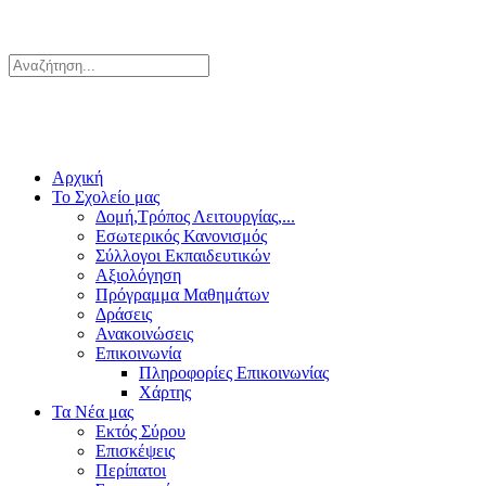
Αρχική
Το Σχολείο μας
Δομή,Τρόπος Λειτουργίας,...
Εσωτερικός Κανονισμός
Σύλλογοι Εκπαιδευτικών
Αξιολόγηση
Πρόγραμμα Μαθημάτων
Δράσεις
Ανακοινώσεις
Επικοινωνία
Πληροφορίες Επικοινωνίας
Χάρτης
Τα Νέα μας
Εκτός Σύρου
Επισκέψεις
Περίπατοι