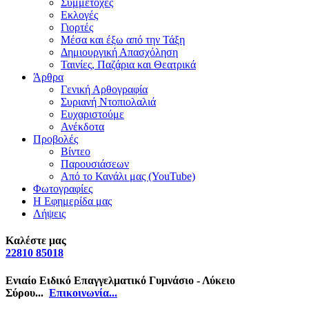
Συμμετοχές
Εκλογές
Γιορτές
Μέσα και έξω από την Τάξη
Δημιουργική Απασχόληση
Ταινίες, Παζάρια και Θεατρικά
Άρθρα
Γενική Αρθογραφία
Συριανή Ντοπιολαλιά
Ευχαριστούμε
Ανέκδοτα
Προβολές
Βίντεο
Παρουσιάσεων
Από το Κανάλι μας (YouTube)
Φωτογραφίες
Η Εφημερίδα μας
Λήψεις
Καλέστε μας
22810 85018
Ενιαίο Ειδικό Επαγγελματικό Γυμνάσιο - Λύκειο
Σύρου...
Επικοινωνία...