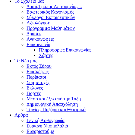
Το Σχολείο μας
Δομή,Τρόπος Λειτουργίας,...
Εσωτερικός Κανονισμός
Σύλλογοι Εκπαιδευτικών
Αξιολόγηση
Πρόγραμμα Μαθημάτων
Δράσεις
Ανακοινώσεις
Επικοινωνία
Πληροφορίες Επικοινωνίας
Χάρτης
Τα Νέα μας
Εκτός Σύρου
Επισκέψεις
Περίπατοι
Συμμετοχές
Εκλογές
Γιορτές
Μέσα και έξω από την Τάξη
Δημιουργική Απασχόληση
Ταινίες, Παζάρια και Θεατρικά
Άρθρα
Γενική Αρθογραφία
Συριανή Ντοπιολαλιά
Ευχαριστούμε