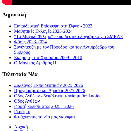
Δημοφιλή
Εκπαιδευτική Επίσκεψη στη Σίφνο - 2023
Μαθητικές Εκλογές 2023-2024
"Το Μαγικό Φίλτρο" εκπαιδευτικό λογισμικό για ΣΜΕΑΕ
Φύσις 2023-2024
Συνέντευξη με τον Πρόεδρο και τον Αντιπρόεδρο του
5μελούς
Εκδρομή στα Χρούσσα 2009 - 2010
Ο Μαγικός Αριθμός Π
Τελευταία Νέα
Σύλλογος Εκπαιδευτικών 2025-2026
Προγράμματα και Δράσεις 2025-2026
Οδός Ανθέων - δεκάλεπτη ταινία μυθοπλασίας
Οδός Ανθέων
Γιορτή κλεισίματος 2025 - 2026
Γκράφιτι
Φτιάχνοντας το νέο μας γκράφιτι.
Αρχική