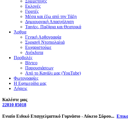
Συμμετοχές
Εκλογές
Γιορτές
Μέσα και έξω από την Τάξη
Δημιουργική Απασχόληση
Ταινίες, Παζάρια και Θεατρικά
Άρθρα
Γενική Αρθογραφία
Συριανή Ντοπιολαλιά
Ευχαριστούμε
Ανέκδοτα
Προβολές
Βίντεο
Παρουσιάσεων
Από το Κανάλι μας (YouTube)
Φωτογραφίες
Η Εφημερίδα μας
Λήψεις
Καλέστε μας
22810 85018
Ενιαίο Ειδικό Επαγγελματικό Γυμνάσιο - Λύκειο Σύρου...
Επικο