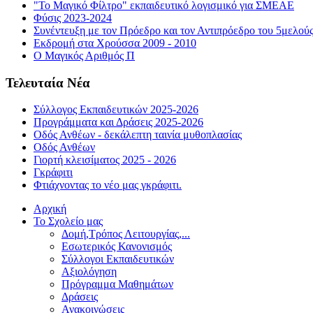
"Το Μαγικό Φίλτρο" εκπαιδευτικό λογισμικό για ΣΜΕΑΕ
Φύσις 2023-2024
Συνέντευξη με τον Πρόεδρο και τον Αντιπρόεδρο του 5μελού
Εκδρομή στα Χρούσσα 2009 - 2010
Ο Μαγικός Αριθμός Π
Τελευταία Νέα
Σύλλογος Εκπαιδευτικών 2025-2026
Προγράμματα και Δράσεις 2025-2026
Οδός Ανθέων - δεκάλεπτη ταινία μυθοπλασίας
Οδός Ανθέων
Γιορτή κλεισίματος 2025 - 2026
Γκράφιτι
Φτιάχνοντας το νέο μας γκράφιτι.
Αρχική
Το Σχολείο μας
Δομή,Τρόπος Λειτουργίας,...
Εσωτερικός Κανονισμός
Σύλλογοι Εκπαιδευτικών
Αξιολόγηση
Πρόγραμμα Μαθημάτων
Δράσεις
Ανακοινώσεις