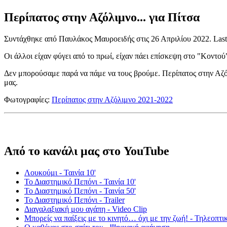
Περίπατος στην Αζόλιμνο... για Πίτσα
Συντάχθηκε από Παυλάκος Μαυροειδής στις
26 Απριλίου 2022
. Las
Οι άλλοι είχαν φύγει από το πρωί, είχαν πάει επίσκεψη στο "Κοντού"
Δεν μπορούσαμε παρά να πάμε να τους βρούμε. Περίπατος στην Αζόλ
μας.
Φωτογραφίες:
Περίπατος στην Αζόλιμνο 2021-2022
Από το κανάλι μας στο YouTube
Λουκούμι - Ταινία 10'
Το Διαστημικό Πεπόνι - Ταινία 10'
Το Διαστημικό Πεπόνι - Ταινία 50'
Το Διαστημικό Πεπόνι - Trailer
Διαγαλαξιακή μου αγάπη - Video Clip
Μπορείς να παίξεις με το κινητό… όχι με την ζωή! - Τηλεοπτι