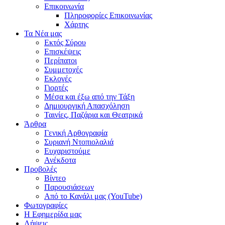
Επικοινωνία
Πληροφορίες Επικοινωνίας
Χάρτης
Τα Νέα μας
Εκτός Σύρου
Επισκέψεις
Περίπατοι
Συμμετοχές
Εκλογές
Γιορτές
Μέσα και έξω από την Τάξη
Δημιουργική Απασχόληση
Ταινίες, Παζάρια και Θεατρικά
Άρθρα
Γενική Αρθογραφία
Συριανή Ντοπιολαλιά
Ευχαριστούμε
Ανέκδοτα
Προβολές
Βίντεο
Παρουσιάσεων
Από το Κανάλι μας (YouTube)
Φωτογραφίες
Η Εφημερίδα μας
Λήψεις