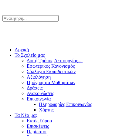
Αρχική
Το Σχολείο μας
Δομή,Τρόπος Λειτουργίας,...
Εσωτερικός Κανονισμός
Σύλλογοι Εκπαιδευτικών
Αξιολόγηση
Πρόγραμμα Μαθημάτων
Δράσεις
Ανακοινώσεις
Επικοινωνία
Πληροφορίες Επικοινωνίας
Χάρτης
Τα Νέα μας
Εκτός Σύρου
Επισκέψεις
Περίπατοι