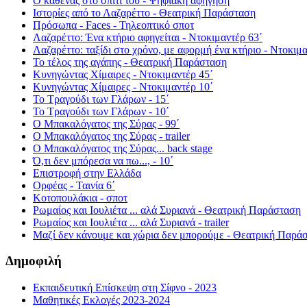
Ο καθένας στο σπίτι του - Ψηφιακή αφήγηση
Ιστορίες από το Λαζαρέττο - Θεατρική Παράσταση
Πρόσωπα - Faces - Τηλεοπτικό σποτ
Λαζαρέττο: Ένα κτήριο αφηγείται - Ντοκιμαντέρ 63΄
Λαζαρέττο: ταξίδι στο χρόνο, με αφορμή ένα κτήριο - Ντοκιμα
Το τέλος της αγάπης - Θεατρική Παράσταση
Κυνηγώντας Χίμαιρες - Ντοκιμαντέρ 45΄
Κυνηγώντας Χίμαιρες - Ντοκιμαντέρ 10΄
Το Τραγούδι των Γλάρων - 15΄
Το Τραγούδι των Γλάρων - 10΄
Ο Μπακαλόγατος της Σύρας - 99΄
Ο Μπακαλόγατος της Σύρας - trailer
Ο Μπακαλόγατος της Σύρας... back stage
Ό,τι δεν μπόρεσα να πω..., - 10΄
Επιστροφή στην Ελλάδα
Ορφέας - Ταινία 6΄
Κοτοπουλάκια - σποτ
Ρωμαίος και Ιουλιέτα ... αλά Συριανά - Θεατρική Παράσταση
Ρωμαίος και Ιουλιέτα ... αλά Συριανά - trailer
Μαζί δεν κάνουμε και χώρια δεν μπορούμε - Θεατρική Παρά
Δημοφιλή
Εκπαιδευτική Επίσκεψη στη Σίφνο - 2023
Μαθητικές Εκλογές 2023-2024