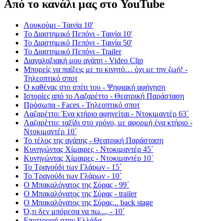
Από το κανάλι μας στο YouTube
Λουκούμι - Ταινία 10'
Το Διαστημικό Πεπόνι - Ταινία 10'
Το Διαστημικό Πεπόνι - Ταινία 50'
Το Διαστημικό Πεπόνι - Trailer
Διαγαλαξιακή μου αγάπη - Video Clip
Μπορείς να παίξεις με το κινητό… όχι με την ζωή! -
Τηλεοπτικό σποτ
Ο καθένας στο σπίτι του - Ψηφιακή αφήγηση
Ιστορίες από το Λαζαρέττο - Θεατρική Παράσταση
Πρόσωπα - Faces - Τηλεοπτικό σποτ
Λαζαρέττο: Ένα κτήριο αφηγείται - Ντοκιμαντέρ 63΄
Λαζαρέττο: ταξίδι στο χρόνο, με αφορμή ένα κτήριο -
Ντοκιμαντέρ 10΄
Το τέλος της αγάπης - Θεατρική Παράσταση
Κυνηγώντας Χίμαιρες - Ντοκιμαντέρ 45΄
Κυνηγώντας Χίμαιρες - Ντοκιμαντέρ 10΄
Το Τραγούδι των Γλάρων - 15΄
Το Τραγούδι των Γλάρων - 10΄
Ο Μπακαλόγατος της Σύρας - 99΄
Ο Μπακαλόγατος της Σύρας - trailer
Ο Μπακαλόγατος της Σύρας... back stage
Ό,τι δεν μπόρεσα να πω..., - 10΄
Επιστροφή στην Ελλάδα