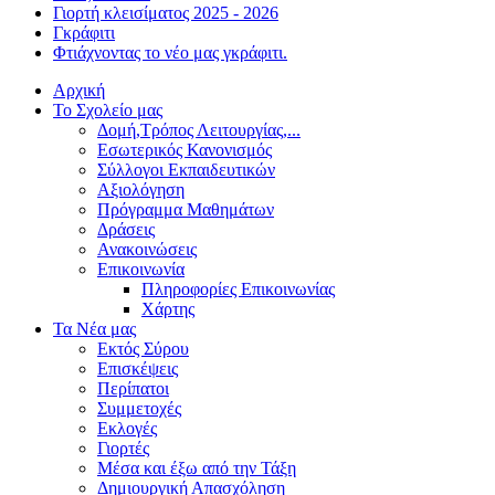
Γιορτή κλεισίματος 2025 - 2026
Γκράφιτι
Φτιάχνοντας το νέο μας γκράφιτι.
Αρχική
Το Σχολείο μας
Δομή,Τρόπος Λειτουργίας,...
Εσωτερικός Κανονισμός
Σύλλογοι Εκπαιδευτικών
Αξιολόγηση
Πρόγραμμα Μαθημάτων
Δράσεις
Ανακοινώσεις
Επικοινωνία
Πληροφορίες Επικοινωνίας
Χάρτης
Τα Νέα μας
Εκτός Σύρου
Επισκέψεις
Περίπατοι
Συμμετοχές
Εκλογές
Γιορτές
Μέσα και έξω από την Τάξη
Δημιουργική Απασχόληση