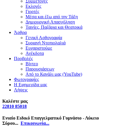
Συμμετοχές
Εκλογές
Γιορτές
Μέσα και έξω από την Τάξη
Δημιουργική Απασχόληση
Ταινίες, Παζάρια και Θεατρικά
Άρθρα
Γενική Αρθογραφία
Συριανή Ντοπιολαλιά
Ευχαριστούμε
Ανέκδοτα
Προβολές
Βίντεο
Παρουσιάσεων
Από το Κανάλι μας (YouTube)
Φωτογραφίες
Η Εφημερίδα μας
Λήψεις
Καλέστε μας
22810 85018
Ενιαίο Ειδικό Επαγγελματικό Γυμνάσιο - Λύκειο
Σύρου...
Επικοινωνία...