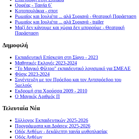
Ορφέας - Ταινία 6΄
Κοτοπουλάκια - σποτ
Ρωμαίος και Ιουλιέτα ... αλά Συριανά - Θεατρική Παράσταση
Ρωμαίος και Ιουλιέτα ... αλά Συριανά - trailer
Μαζί δεν κάνουμε και χώρια δεν μπορούμε - Θεατρική
Παράσταση
Δημοφιλή
Εκπαιδευτική Επίσκεψη στη Σίφνο - 2023
Μαθητικές Εκλογές 2023-2024
"Το Μαγικό Φίλτρο" εκπαιδευτικό λογισμικό για ΣΜΕΑΕ
Φύσις 2023-2024
Συνέντευξη με τον Πρόεδρο και τον Αντιπρόεδρο του
5μελούς
Εκδρομή στα Χρούσσα 2009 - 2010
Ο Μαγικός Αριθμός Π
Τελευταία Νέα
Σύλλογος Εκπαιδευτικών 2025-2026
Προγράμματα και Δράσεις 2025-2026
Οδός Ανθέων - δεκάλεπτη ταινία μυθοπλασίας
Οδός Ανθέων