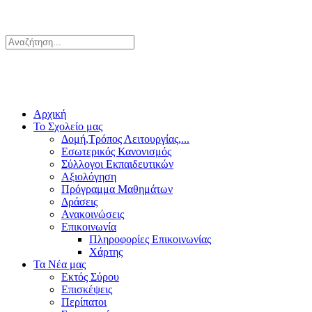
Αρχική
Το Σχολείο μας
Δομή,Τρόπος Λειτουργίας,...
Εσωτερικός Κανονισμός
Σύλλογοι Εκπαιδευτικών
Αξιολόγηση
Πρόγραμμα Μαθημάτων
Δράσεις
Ανακοινώσεις
Επικοινωνία
Πληροφορίες Επικοινωνίας
Χάρτης
Τα Νέα μας
Εκτός Σύρου
Επισκέψεις
Περίπατοι