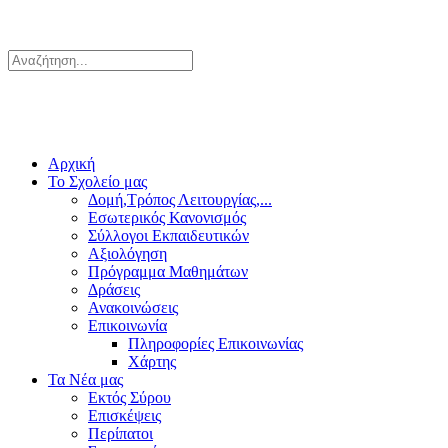
Αρχική
Το Σχολείο μας
Δομή,Τρόπος Λειτουργίας,...
Εσωτερικός Κανονισμός
Σύλλογοι Εκπαιδευτικών
Αξιολόγηση
Πρόγραμμα Μαθημάτων
Δράσεις
Ανακοινώσεις
Επικοινωνία
Πληροφορίες Επικοινωνίας
Χάρτης
Τα Νέα μας
Εκτός Σύρου
Επισκέψεις
Περίπατοι