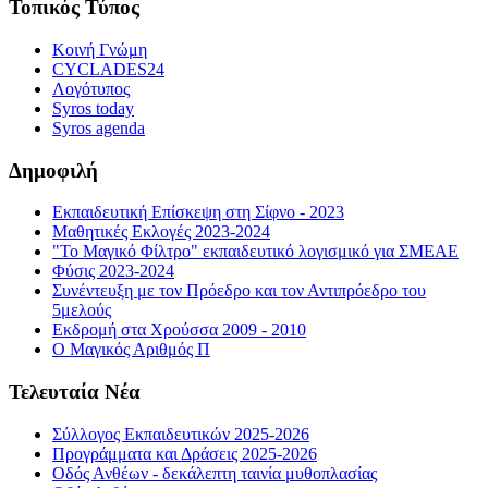
Τοπικός Τύπος
Κοινή Γνώμη
CYCLADES24
Λογότυπος
Syros today
Syros agenda
Δημοφιλή
Εκπαιδευτική Επίσκεψη στη Σίφνο - 2023
Μαθητικές Εκλογές 2023-2024
"Το Μαγικό Φίλτρο" εκπαιδευτικό λογισμικό για ΣΜΕΑΕ
Φύσις 2023-2024
Συνέντευξη με τον Πρόεδρο και τον Αντιπρόεδρο του
5μελούς
Εκδρομή στα Χρούσσα 2009 - 2010
Ο Μαγικός Αριθμός Π
Τελευταία Νέα
Σύλλογος Εκπαιδευτικών 2025-2026
Προγράμματα και Δράσεις 2025-2026
Οδός Ανθέων - δεκάλεπτη ταινία μυθοπλασίας