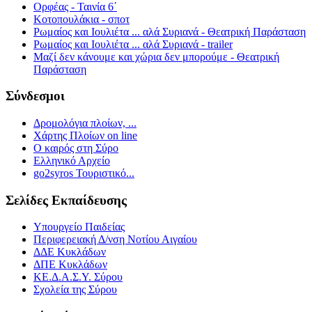
Ορφέας - Ταινία 6΄
Κοτοπουλάκια - σποτ
Ρωμαίος και Ιουλιέτα ... αλά Συριανά - Θεατρική Παράσταση
Ρωμαίος και Ιουλιέτα ... αλά Συριανά - trailer
Μαζί δεν κάνουμε και χώρια δεν μπορούμε - Θεατρική
Παράσταση
Σύνδεσμοι
Δρομολόγια πλοίων, ...
Χάρτης Πλοίων on line
Ο καιρός στη Σύρο
Ελληνικό Αρχείο
go2syros Τουριστικό...
Σελίδες Εκπαίδευσης
Υπουργείο Παιδείας
Περιφερειακή Δ/νση Νοτίου Αιγαίου
ΔΔΕ Κυκλάδων
ΔΠΕ Κυκλάδων
ΚΕ.Δ.Α.Σ.Υ. Σύρου
Σχολεία της Σύρου