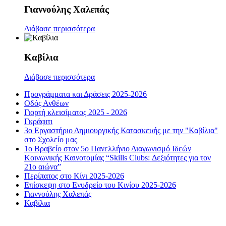
Γιαννούλης Χαλεπάς
Διάβασε περισσότερα
Καβίλια
Διάβασε περισσότερα
Προγράμματα και Δράσεις 2025-2026
Οδός Ανθέων
Γιορτή κλεισίματος 2025 - 2026
Γκράφιτι
3ο Εργαστήριο Δημιουργικής Κατασκευής με την "Καβίλια"
στο Σχολείο μας
1ο Βραβείο στον 5ο Πανελλήνιο Διαγωνισμό Ιδεών
Κοινωνικής Καινοτομίας “Skills Clubs: Δεξιότητες για τον
21ο αιώνα”
Περίπατος στο Κίνι 2025-2026
Επίσκεψη στο Ενυδρείο του Κινίου 2025-2026
Γιαννούλης Χαλεπάς
Καβίλια