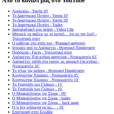
Από το κανάλι μας στο YouTube
Λουκούμι - Ταινία 10'
Το Διαστημικό Πεπόνι - Ταινία 10'
Το Διαστημικό Πεπόνι - Ταινία 50'
Το Διαστημικό Πεπόνι - Trailer
Διαγαλαξιακή μου αγάπη - Video Clip
Μπορείς να παίξεις με το κινητό… όχι με την ζωή! -
Τηλεοπτικό σποτ
Ο καθένας στο σπίτι του - Ψηφιακή αφήγηση
Ιστορίες από το Λαζαρέττο - Θεατρική Παράσταση
Πρόσωπα - Faces - Τηλεοπτικό σποτ
Λαζαρέττο: Ένα κτήριο αφηγείται - Ντοκιμαντέρ 63΄
Λαζαρέττο: ταξίδι στο χρόνο, με αφορμή ένα κτήριο -
Ντοκιμαντέρ 10΄
Το τέλος της αγάπης - Θεατρική Παράσταση
Κυνηγώντας Χίμαιρες - Ντοκιμαντέρ 45΄
Κυνηγώντας Χίμαιρες - Ντοκιμαντέρ 10΄
Το Τραγούδι των Γλάρων - 15΄
Το Τραγούδι των Γλάρων - 10΄
Ο Μπακαλόγατος της Σύρας - 99΄
Ο Μπακαλόγατος της Σύρας - trailer
Ο Μπακαλόγατος της Σύρας... back stage
Ό,τι δεν μπόρεσα να πω..., - 10΄
Επιστροφή στην Ελλάδα