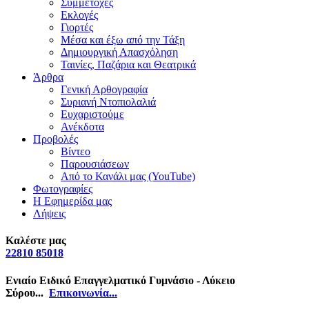
Συμμετοχές
Εκλογές
Γιορτές
Μέσα και έξω από την Τάξη
Δημιουργική Απασχόληση
Ταινίες, Παζάρια και Θεατρικά
Άρθρα
Γενική Αρθογραφία
Συριανή Ντοπιολαλιά
Ευχαριστούμε
Ανέκδοτα
Προβολές
Βίντεο
Παρουσιάσεων
Από το Κανάλι μας (YouTube)
Φωτογραφίες
Η Εφημερίδα μας
Λήψεις
Καλέστε μας
22810 85018
Ενιαίο Ειδικό Επαγγελματικό Γυμνάσιο - Λύκειο
Σύρου...
Επικοινωνία...