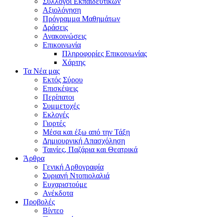
Σύλλογοι Εκπαιδευτικών
Αξιολόγηση
Πρόγραμμα Μαθημάτων
Δράσεις
Ανακοινώσεις
Επικοινωνία
Πληροφορίες Επικοινωνίας
Χάρτης
Τα Νέα μας
Εκτός Σύρου
Επισκέψεις
Περίπατοι
Συμμετοχές
Εκλογές
Γιορτές
Μέσα και έξω από την Τάξη
Δημιουργική Απασχόληση
Ταινίες, Παζάρια και Θεατρικά
Άρθρα
Γενική Αρθογραφία
Συριανή Ντοπιολαλιά
Ευχαριστούμε
Ανέκδοτα
Προβολές
Βίντεο