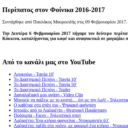
Περίπατος στον Φοίνικα 2016-2017
Συντάχθηκε από Παυλάκος Μαυροειδής στις
09 Φεβρουαρίου 2017
.
Την Δευτέρα 6 Φεβρουαρίου 2017 πήγαμε τον δεύτερο περίπατ
Κόκκινα, καταλήγοντας για καφέ και αναψυκτικά σε μαγαζάκι σ
Από το κανάλι μας στο YouTube
Λουκούμι - Ταινία 10'
Το Διαστημικό Πεπόνι - Ταινία 10'
Το Διαστημικό Πεπόνι - Ταινία 50'
Το Διαστημικό Πεπόνι - Trailer
Διαγαλαξιακή μου αγάπη - Video Clip
Μπορείς να παίξεις με το κινητό… όχι με την ζωή! - Τηλεοπτι
Ο καθένας στο σπίτι του - Ψηφιακή αφήγηση
Ιστορίες από το Λαζαρέττο - Θεατρική Παράσταση
Πρόσωπα - Faces - Τηλεοπτικό σποτ
Λαζαρέττο: Ένα κτήριο αφηγείται - Ντοκιμαντέρ 63΄
Λαζαρέττο: ταξίδι στο χρόνο, με αφορμή ένα κτήριο - Ντοκιμα