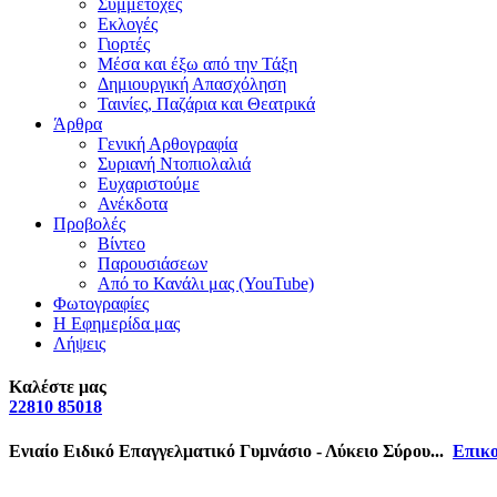
Συμμετοχές
Εκλογές
Γιορτές
Μέσα και έξω από την Τάξη
Δημιουργική Απασχόληση
Ταινίες, Παζάρια και Θεατρικά
Άρθρα
Γενική Αρθογραφία
Συριανή Ντοπιολαλιά
Ευχαριστούμε
Ανέκδοτα
Προβολές
Βίντεο
Παρουσιάσεων
Από το Κανάλι μας (YouTube)
Φωτογραφίες
Η Εφημερίδα μας
Λήψεις
Καλέστε μας
22810 85018
Ενιαίο Ειδικό Επαγγελματικό Γυμνάσιο - Λύκειο Σύρου...
Επικο