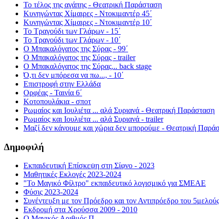
Το τέλος της αγάπης - Θεατρική Παράσταση
Κυνηγώντας Χίμαιρες - Ντοκιμαντέρ 45΄
Κυνηγώντας Χίμαιρες - Ντοκιμαντέρ 10΄
Το Τραγούδι των Γλάρων - 15΄
Το Τραγούδι των Γλάρων - 10΄
Ο Μπακαλόγατος της Σύρας - 99΄
Ο Μπακαλόγατος της Σύρας - trailer
Ο Μπακαλόγατος της Σύρας... back stage
Ό,τι δεν μπόρεσα να πω..., - 10΄
Επιστροφή στην Ελλάδα
Ορφέας - Ταινία 6΄
Κοτοπουλάκια - σποτ
Ρωμαίος και Ιουλιέτα ... αλά Συριανά - Θεατρική Παράσταση
Ρωμαίος και Ιουλιέτα ... αλά Συριανά - trailer
Μαζί δεν κάνουμε και χώρια δεν μπορούμε - Θεατρική Παρά
Δημοφιλή
Εκπαιδευτική Επίσκεψη στη Σίφνο - 2023
Μαθητικές Εκλογές 2023-2024
"Το Μαγικό Φίλτρο" εκπαιδευτικό λογισμικό για ΣΜΕΑΕ
Φύσις 2023-2024
Συνέντευξη με τον Πρόεδρο και τον Αντιπρόεδρο του 5μελού
Εκδρομή στα Χρούσσα 2009 - 2010
Ο Μαγικός Αριθμός Π