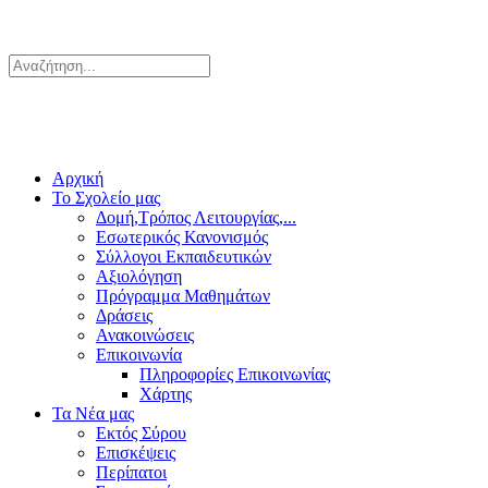
Αρχική
Το Σχολείο μας
Δομή,Τρόπος Λειτουργίας,...
Εσωτερικός Κανονισμός
Σύλλογοι Εκπαιδευτικών
Αξιολόγηση
Πρόγραμμα Μαθημάτων
Δράσεις
Ανακοινώσεις
Επικοινωνία
Πληροφορίες Επικοινωνίας
Χάρτης
Τα Νέα μας
Εκτός Σύρου
Επισκέψεις
Περίπατοι