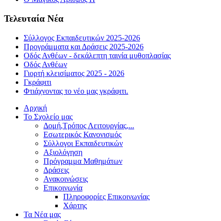
Τελευταία Νέα
Σύλλογος Εκπαιδευτικών 2025-2026
Προγράμματα και Δράσεις 2025-2026
Οδός Ανθέων - δεκάλεπτη ταινία μυθοπλασίας
Οδός Ανθέων
Γιορτή κλεισίματος 2025 - 2026
Γκράφιτι
Φτιάχνοντας το νέο μας γκράφιτι.
Αρχική
Το Σχολείο μας
Δομή,Τρόπος Λειτουργίας,...
Εσωτερικός Κανονισμός
Σύλλογοι Εκπαιδευτικών
Αξιολόγηση
Πρόγραμμα Μαθημάτων
Δράσεις
Ανακοινώσεις
Επικοινωνία
Πληροφορίες Επικοινωνίας
Χάρτης
Τα Νέα μας