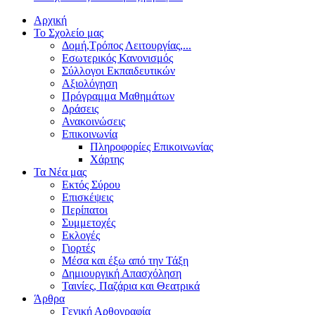
Αρχική
Το Σχολείο μας
Δομή,Τρόπος Λειτουργίας,...
Εσωτερικός Κανονισμός
Σύλλογοι Εκπαιδευτικών
Αξιολόγηση
Πρόγραμμα Μαθημάτων
Δράσεις
Ανακοινώσεις
Επικοινωνία
Πληροφορίες Επικοινωνίας
Χάρτης
Τα Νέα μας
Εκτός Σύρου
Επισκέψεις
Περίπατοι
Συμμετοχές
Εκλογές
Γιορτές
Μέσα και έξω από την Τάξη
Δημιουργική Απασχόληση
Ταινίες, Παζάρια και Θεατρικά
Άρθρα
Γενική Αρθογραφία