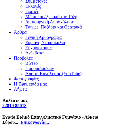
Συμμετοχές
Εκλογές
Γιορτές
Μέσα και έξω από την Τάξη
Δημιουργική Απασχόληση
Ταινίες, Παζάρια και Θεατρικά
Άρθρα
Γενική Αρθογραφία
Συριανή Ντοπιολαλιά
Ευχαριστούμε
Ανέκδοτα
Προβολές
Βίντεο
Παρουσιάσεων
Από το Κανάλι μας (YouTube)
Φωτογραφίες
Η Εφημερίδα μας
Λήψεις
Καλέστε μας
22810 85018
Ενιαίο Ειδικό Επαγγελματικό Γυμνάσιο - Λύκειο
Σύρου...
Επικοινωνία...