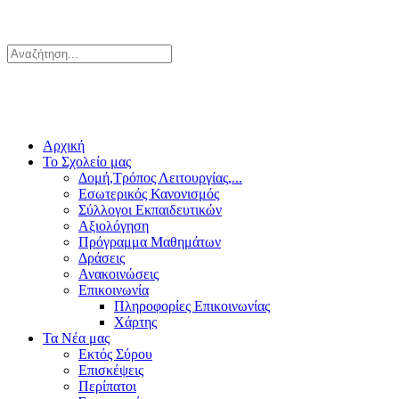
Αρχική
Το Σχολείο μας
Δομή,Τρόπος Λειτουργίας,...
Εσωτερικός Κανονισμός
Σύλλογοι Εκπαιδευτικών
Αξιολόγηση
Πρόγραμμα Μαθημάτων
Δράσεις
Ανακοινώσεις
Επικοινωνία
Πληροφορίες Επικοινωνίας
Χάρτης
Τα Νέα μας
Εκτός Σύρου
Επισκέψεις
Περίπατοι