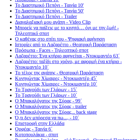
Το Διαστημικό Πεπόνι - Ταινία 10'
Το Διαστημικό Πεπόνι - Ταινία 50'
Το Διαστημικό Πεπόνι - Trailer
Διαγαλαξιακή μου αγάπη - Video Clip
Μπορείς να παίξεις με το κινητό… όχι με την ζωή! -
Τηλεοπτικό σποτ
Ο καθένας στο σπίτι του - Ψηφιακή αφήγηση
Ιστορίες από το Λαζαρέττο - Θεατρική Παράσταση
Πρόσωπα - Faces - Τηλεοπτικό σποτ
Λαζαρέττο: Ένα κτήριο αφηγείται - Ντοκιμαντέρ 63΄
Λαζαρέττο: ταξίδι στο χρόνο, με αφορμή ένα κτήριο -
Ντοκιμαντέρ 10΄
Το τέλος της αγάπης - Θεατρική Παράσταση
Κυνηγώντας Χίμαιρες - Ντοκιμαντέρ 45΄
Κυνηγώντας Χίμαιρες - Ντοκιμαντέρ 10΄
Το Τραγούδι των Γλάρων - 15΄
Το Τραγούδι των Γλάρων - 10΄
Ο Μπακαλόγατος της Σύρας - 99΄
Ο Μπακαλόγατος της Σύρας - trailer
Ο Μπακαλόγατος της Σύρας... back stage
Ό,τι δεν μπόρεσα να πω..., - 10΄
Επιστροφή στην Ελλάδα
Ορφέας - Ταινία 6΄
Κοτοπουλάκια - σποτ