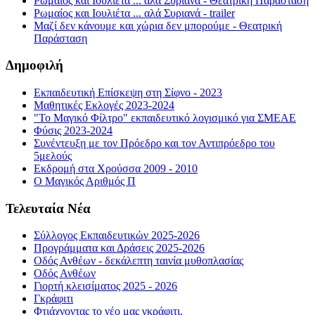
Ρωμαίος και Ιουλιέτα ... αλά Συριανά - Θεατρική Παράσταση
Ρωμαίος και Ιουλιέτα ... αλά Συριανά - trailer
Μαζί δεν κάνουμε και χώρια δεν μπορούμε - Θεατρική
Παράσταση
Δημοφιλή
Εκπαιδευτική Επίσκεψη στη Σίφνο - 2023
Μαθητικές Εκλογές 2023-2024
"Το Μαγικό Φίλτρο" εκπαιδευτικό λογισμικό για ΣΜΕΑΕ
Φύσις 2023-2024
Συνέντευξη με τον Πρόεδρο και τον Αντιπρόεδρο του
5μελούς
Εκδρομή στα Χρούσσα 2009 - 2010
Ο Μαγικός Αριθμός Π
Τελευταία Νέα
Σύλλογος Εκπαιδευτικών 2025-2026
Προγράμματα και Δράσεις 2025-2026
Οδός Ανθέων - δεκάλεπτη ταινία μυθοπλασίας
Οδός Ανθέων
Γιορτή κλεισίματος 2025 - 2026
Γκράφιτι
Φτιάχνοντας το νέο μας γκράφιτι.